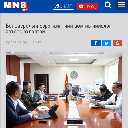
CHART
ШУУД
Боловсролын хэрэгжилтийн цөм нь нийслэл
хотоос эхлэлтэй
2026-06-09 11:22:57