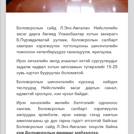
Боловсролын сайд Л.Энх-Амгалан Нийслэлийн
засаг дарга бөгөөд Улаанбаатар хотын захирагч
Б.Пүрэвдагватай уулзаж, боловсролын салбарт
хамтран хэрэгжүүлэх тогтолцооны шинэчлэлийн
томоохон хөтөлбөрүүдээ танилцуулж, ярилцлаа.
Ирэх хичээлийн жилд ачаалал ихтэй сургуулиудыг
задалж чадвал хотын автозамын түгжрэлийг 15-25
хувь хүртэл бууруулах боломжтой.
Боловсролын шинэчлэлийн хүрээнд хийгдэх
төслүүдэд Нийслэлийн засаг даргын санал,
идэвхтэй оролцоо, нэн чухал байдаг.
Ирэх хичээлийн жилийн бэлтгэлийг одооноос
хангаж, Боловсролын салбарт хэрэгжүүлэх
ажлуудаа эрэмбэлж, ирэх намар гэхэд хамтын
ажиллагааны үр дүн гарна гэдэгт итгэлтэй байгааг
Боловсролын сайд Л.Энх-Амгалан онцолж байна
гэж Боловсролын яамнаас мэдээллээ.