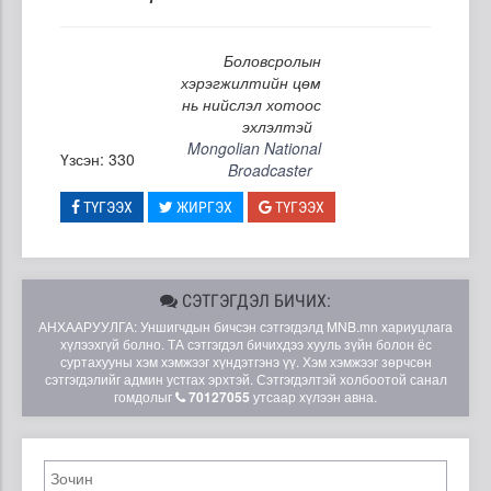
Боловсролын
хэрэгжилтийн цөм
нь нийслэл хотоос
эхлэлтэй
Mongolian National
Үзсэн: 330
Broadcaster
ТҮГЭЭХ
ЖИРГЭХ
ТҮГЭЭХ
СЭТГЭГДЭЛ БИЧИХ:
АНХААРУУЛГА: Уншигчдын бичсэн сэтгэгдэлд MNB.mn хариуцлага
хүлээхгүй болно. ТА сэтгэгдэл бичихдээ хууль зүйн болон ёс
суртахууны хэм хэмжээг хүндэтгэнэ үү. Хэм хэмжээг зөрчсөн
сэтгэгдэлийг админ устгах эрхтэй. Сэтгэгдэлтэй холбоотой санал
гомдолыг
70127055
утсаар хүлээн авна.