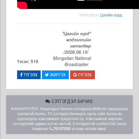
Нийтэлсэн:
Цагийн хүрд
"Цагийн хүрд"
мэдээллийн
хөтөлбөр
/2026.06.13/
Mongolian National
Үзсэн: 519
Broadcaster
ТҮГЭЭХ
ЖИРГЭХ
ТҮГЭЭХ
СЭТГЭГДЭЛ БИЧИХ:
АНХААРУУЛГА: Уншигчдын бичсэн сэтгэгдэлд MNB.mn хариуцлага
хүлээхгүй болно. ТА сэтгэгдэл бичихдээ хууль зүйн болон ёс
суртахууны хэм хэмжээг хүндэтгэнэ үү. Хэм хэмжээг зөрчсөн
сэтгэгдэлийг админ устгах эрхтэй. Сэтгэгдэлтэй холбоотой санал
гомдолыг
70127055
утсаар хүлээн авна.