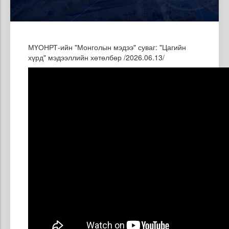
МҮОНРТ-ийн "Монголын мэдээ" суваг: "Цагийн
хүрд" мэдээллийн хөтөлбөр /2026.06.13/