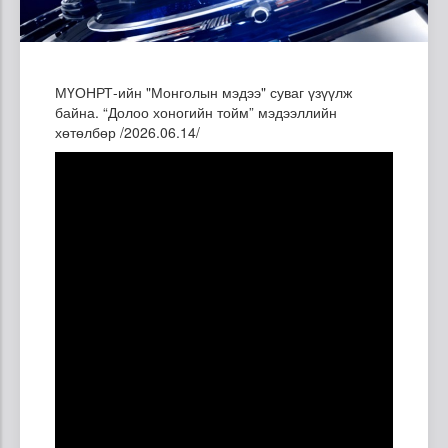
МҮОНРТ-ийн "Монголын мэдээ" суваг үзүүлж
байна. “Долоо хоногийн тойм” мэдээллийн
хөтөлбөр /2026.06.14/