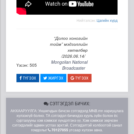
Нийтэлсэн:
Цагийн хүрд
“Долоо хоногийн
тойм” мэдээллийн
хөтөлбөр
/2026.06.14/
Mongolian National
Үзсэн: 505
Broadcaster
ТҮГЭЭХ
ЖИРГЭХ
ТҮГЭЭХ
СЭТГЭГДЭЛ БИЧИХ:
АНХААРУУЛГА: Уншигчдын бичсэн сэтгэгдэлд MNB.mn хариуцлага
хүлээхгүй болно. ТА сэтгэгдэл бичихдээ хууль зүйн болон ёс
суртахууны хэм хэмжээг хүндэтгэнэ үү. Хэм хэмжээг зөрчсөн
сэтгэгдэлийг админ устгах эрхтэй. Сэтгэгдэлтэй холбоотой санал
гомдолыг
70127055
утсаар хүлээн авна.