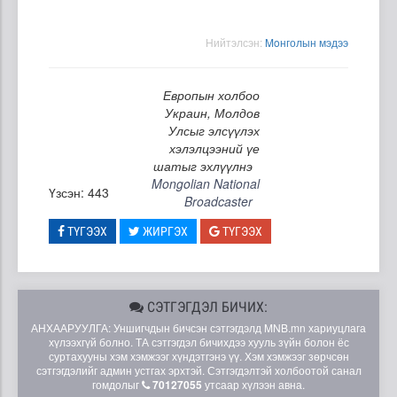
Нийтэлсэн:
Moнголын мэдээ
Европын холбоо
Украин, Молдов
Улсыг элсүүлэх
хэлэлцээний үе
шатыг эхлүүлнэ
Mongolian National
Үзсэн: 443
Broadcaster
ТҮГЭЭХ
ЖИРГЭХ
ТҮГЭЭХ
СЭТГЭГДЭЛ БИЧИХ:
АНХААРУУЛГА: Уншигчдын бичсэн сэтгэгдэлд MNB.mn хариуцлага
хүлээхгүй болно. ТА сэтгэгдэл бичихдээ хууль зүйн болон ёс
суртахууны хэм хэмжээг хүндэтгэнэ үү. Хэм хэмжээг зөрчсөн
сэтгэгдэлийг админ устгах эрхтэй. Сэтгэгдэлтэй холбоотой санал
гомдолыг
70127055
утсаар хүлээн авна.