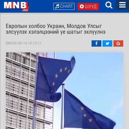
CHART
ШУУД
Европын холбоо Украин, Молдов Улсыг
элсүүлэх хэлэлцээний үе шатыг эхлүүлнэ
2026-06-14 10:12:11