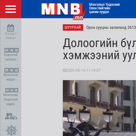
Орон сууцны залиланд 3613 
ШУУРХАЙ:
8-р сар 7
Баасан
Долоогийн бү
хэмжээний уу
Үндэсний
телевиз
2026-06-16 11:19:27
Монголын
мэдээ
Монголын
Үндэсний
радио