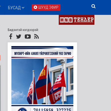
Т
БУСАД
ШУУД ЭФИР
Бидэнтэй нэгдээрэй: