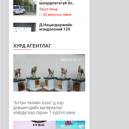
шаардлагагүй бо..
Эрүүл мэнд
40 минутын өмнө
Д.Нацагдоржийн
мэндэлсний 120
жилийн ойд зориулс..
Танин мэдэхүй
ХУРД АГЕНТЛАГ
46 минутын өмнө
Хүннүгийн язгууртны
2026-01-17
оршуулгын дурсгалт
газрууд Ю..
Танин мэдэхүй
49 минутын өмнө
Манай улс Польш
улстай хөдөө аж ахуйн
салбарт өр..
Улс төр
“Алтан төлийн эзэн”-д нэр
55 минутын өмнө
дэвшигчдийн материалыг
хоёрдугаар сарын 1 хүртэл авна
Одон орны судлаачид
нарны гадаргын
хамгийн өндөр..
2025-09-26