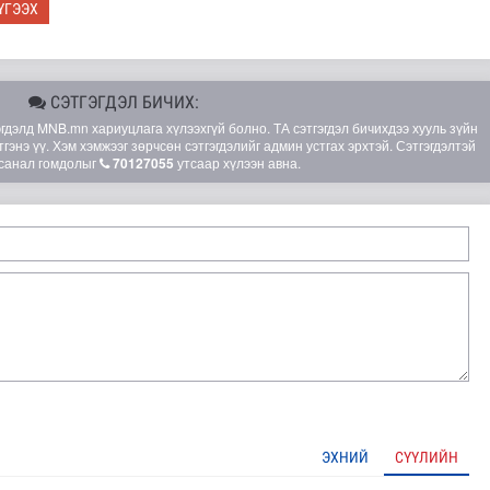
ҮГЭЭХ
СЭТГЭГДЭЛ БИЧИХ:
элд MNB.mn хариуцлага хүлээхгүй болно. ТА сэтгэгдэл бичихдээ хууль зүйн
гэнэ үү. Хэм хэмжээг зөрчсөн сэтгэгдэлийг админ устгах эрхтэй. Сэтгэгдэлтэй
санал гомдолыг
70127055
утсаар хүлээн авна.
й 120 жилийн ойд зориулсан олон улсын эрдэм шинжилгээн..
ЭХНИЙ
СҮҮЛИЙН