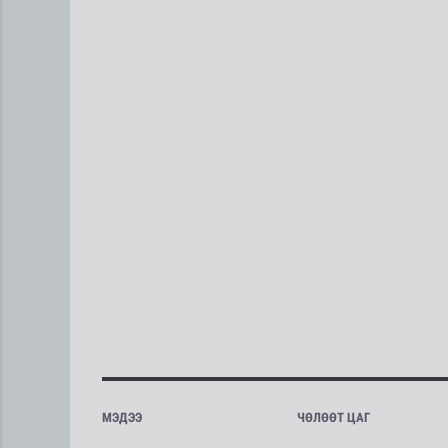
МЭДЭЭ
ЧӨЛӨӨТ ЦАГ