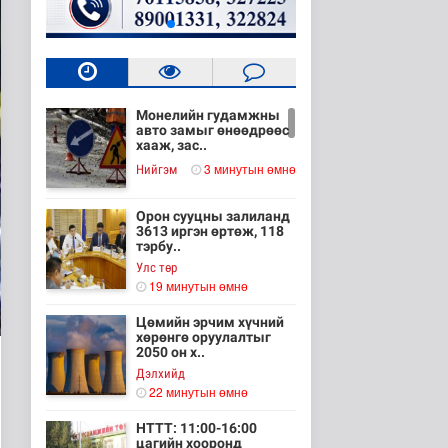
Монелийн гудамжны
авто замыг өнөөдрөөс
хааж, зас..
3 минутын өмнө
Нийгэм
Орон сууцны залиланд
3613 иргэн өртөж, 118
тэрбу..
Улс төр
19 минутын өмнө
Цөмийн эрчим хүчний
хөрөнгө оруулалтыг
2050 он х..
Дэлхийд
22 минутын өмнө
НТТТ: 11:00-16:00
цагийн хооронд