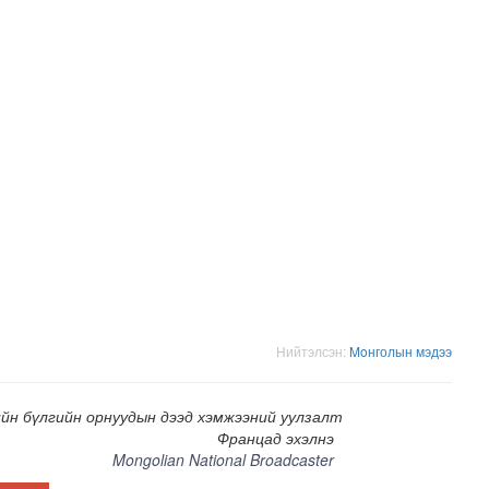
ооронд шаардлагагүй бол гадуур гарахгүй байхыг зөвлө..
Нийтэлсэн:
Moнголын мэдээ
йн бүлгийн орнуудын дээд хэмжээний уулзалт
Францад эхэлнэ
Mongolian National Broadcaster