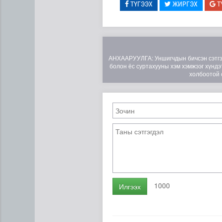
ТҮГЭЭХ
ЖИРГЭХ
Т
АНХААРУУЛГА: Уншигчдын бичсэн сэтгэгд
болон ёс суртахууны хэм хэмжээг хүндэт
холбоотой 
Д.Нацагдоржийн мэндэлсни
1000
Илгээх