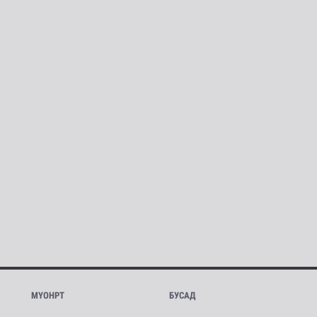
МҮОНРТ
БУСАД