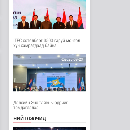
Дэлхийд
58 минутын өмнө
Боловсролын сайд
Л.Энх-Амгалан
"Pearson" компани..
Улс төр
1 цаг 2 минутын өмнө
ITEC хөтөлбөрт 3500 гаруй монгол
хүн хамрагдаад байна
Б.Сэмжидмаа:
Зөвшөөрлийн шинжтэй
103 бүртгэлээс ..
2025-09-23
Нийгэм
1 цаг 20 минутын өмнө
Төмөр замчдын
мэргэжлийн өдөрт
зориулсан баяр на..
Нийгэм
2 цаг 39 минутын өмнө
Дэлхийн Энх тайвны өдрийг
тэмдэглэлээ
АИ-92 авсан 7000 гаруй
иргэн тухайн өдрөө
НИЙТЛЭЛЧИД
дахин ..
Нийгэм