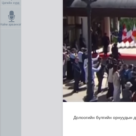
Цагийн хүрд
Найм арваннэг
Цөмийн эрчим хүчний хөрөн
Долоогийн бүлгийн орнуудын д