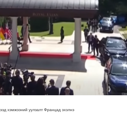
гө оруулалтыг 2050 он хүртэл жилд 250 тэрбум ам.долла..
ээд хэмжээний уулзалт Францад эхэлнэ