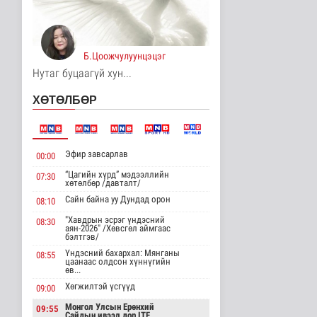
"Цагийн хүрд"
мэдээллийн хөтөлбөр
/2026.08.06/
Нийгэм
14 цаг 6 минутын өмнө
Б.Цоожчулуунцэцэг
Нутаг буцаагүй хун...
Даланзадгад хот 2028
онд шинэ ДЦС-тай
ХӨТӨЛБӨР
болно
Улс төр
17 цаг 32 минутын өмнө
Эфир завсарлав
Дундговь аймагт
00:00
Нарны цахилгаан
“Цагийн хүрд” мэдээллийн
07:30
станц барих ажил..
хөтөлбөр /давталт/
Улс төр
Сайн байна уу Дундад орон
08:10
17 цаг 36 минутын өмнө
"Хавдрын эсрэг үндэсний
08:30
аян-2026" /Хөвсгөл аймгаас
Дипломат
бэлтгэв/
төлөөлөгчийн
газруудын
Үндэсний бахархал: Мянганы
08:55
цаанаас олдсон хүннүгийн
төлөөлөгчид COP1..
өв...
Улс төр
Хөгжилтэй үсгүүд
09:00
17 цаг 44 минутын өмнө
Монгол Улсын Ерөнхий
09:55
Сайдын ивээл дор ITF