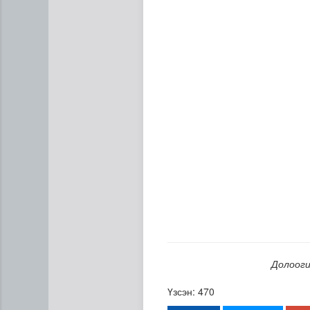
НТТТ: 11:00-16:00 цагийн х
Долооги
Үзсэн: 470