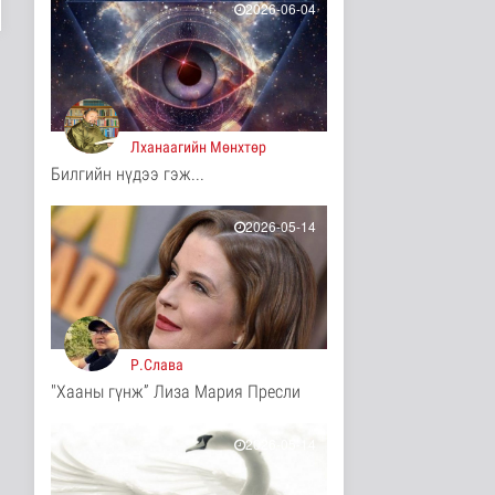
2 цаг 3 минутын өмнө
2026-06-04
Автомашины улсын
дугаар сондгой тоогоор
төгссөн ..
Нийгэм
3 цаг 8 минутын өмнө
Лханаагийн Мөнхтөр
УБЦТС: Өнөөдөр
Билгийн нүдээ гэж...
цахилгаан шугам
тоноглолд хийгдэх..
Нийгэм
2026-05-14
3 цаг 12 минутын өмнө
ЦАГ АГААР:
Улаанбаатарт өдөртөө
30 хэм дулаан
Байгаль орчин
3 цаг 24 минутын өмнө
Р.Слава
"Хааны гүнж” Лиза Мария Пресли
Монгол Улсын Төрийн
дуулал
Энтертайнмент
2026-05-14
4 цаг 8 минутын өмнө