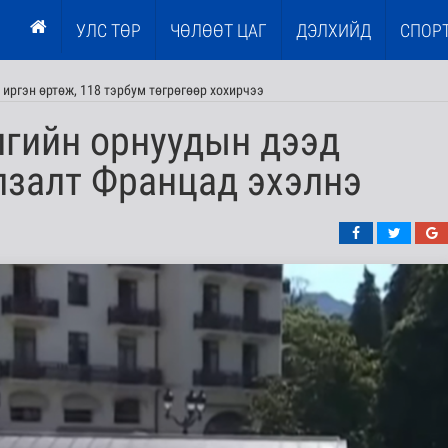
УЛС ТӨР
ЧӨЛӨӨТ ЦАГ
ДЭЛХИЙД
СПОР
иргэн өртөж, 118 тэрбум төгрөгөөр хохирчээ
лгийн орнуудын дээд
лзалт Францад эхэлнэ