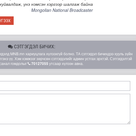
хуйвалдаж, үнэ нэмсэн хэргээр шалгаж байна
Mongolian National Broadcaster
ҮГЭЭХ
СЭТГЭГДЭЛ БИЧИХ:
элд MNB.mn хариуцлага хүлээхгүй болно. ТА сэтгэгдэл бичихдээ хууль зүйн
гэнэ үү. Хэм хэмжээг зөрчсөн сэтгэгдэлийг админ устгах эрхтэй. Сэтгэгдэлтэй
санал гомдолыг
70127055
утсаар хүлээн авна.
лд Канадын иргэд мод бэлтгэгчдийн замыг хааж байна