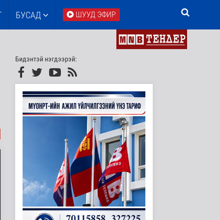
Т
БУСАД
ШУУД ЭФИР
Бидэнтэй нэгдээрэй: