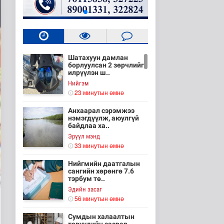
Шатахуун дамлан
борлуулсан 2 зөрчлийг
илрүүлэн ш..
Нийгэм
23 минутын өмнө
Анхаарал сэрэмжээ
нэмэгдүүлж, аюулгүй
байдлаа ха..
Эрүүл мэнд
33 минутын өмнө
Нийгмийн даатгалын
сангийн хөрөнгө 7.6
тэрбум тө..
Эдийн засаг
56 минутын өмнө
Сумдын халаалтын