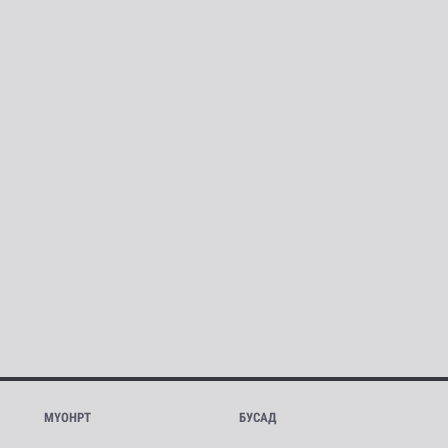
МҮОНРТ
БУСАД