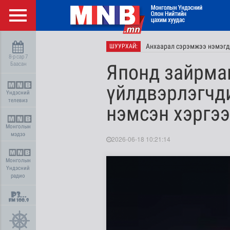
Анхаарал сэрэмжээ нэмэгд
ШУУРХАЙ:
8-р сар 7
Баасан
Японд зайрма
үйлдвэрлэгчди
Үндэсний
телевиз
нэмсэн хэргэ
Монголын
мэдээ
2026-06-18 10:21:14
Монголын
Үндэсний
радио