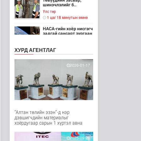
төвүүдийн засвар,
шинэчлэлийг б..
Улс төр
1 цаг 18 минутын өмнө
НАСА-гийн хоёр нисгэгч
задгай сансарт зургаан
ца..
Танин мэдэхүй
ХУРД АГЕНТЛАГ
2 цаг 33 минутын өмнө
Эртний ойг
2026-01-17
хамгаалахын тулд
Канадын иргэд мод бэ..
Дэлхийд
2 цаг 40 минутын өмнө
ЦАГ АГААР:
Улаанбаатарт шөнөдөө
18 хэм дулаан
“Алтан төлийн эзэн”-д нэр
Байгаль орчин
дэвшигчдийн материалыг
2 цагийн өмнө
хоёрдугаар сарын 1 хүртэл авна
Кибер халдлага,
зөрчлийг E-Mongolia
2025-09-26
системээр да..