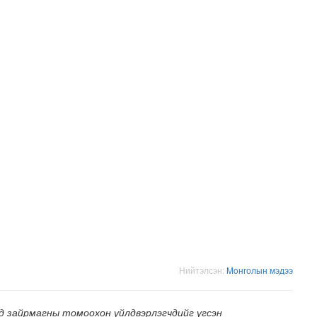
н засвар, шинэчлэлийг бүрэн хийж, хувийн хэвшил рүү м..
Нийтэлсэн:
Moнголын мэдээ
д зайрмагны томоохон үйлдвэрлэгчдийг үгсэн