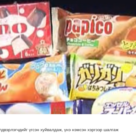
н хөрөнгө 7.6 тэрбум төгрөгөөр арвижлаа
двэрлэгчдийг үгсэн хуйвалдаж, үнэ нэмсэн хэргээр шалгаж