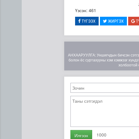
Үзсэн: 461
ТҮГЭЭХ
ЖИРГЭХ
Т
АНХААРУУЛГА: Уншигчдын бичсэн сэтгэгд
болон ёс суртахууны хэм хэмжээг хүндэт
холбоотой 
Эртний ойг хамгаалахын ту
1000
Илгээх