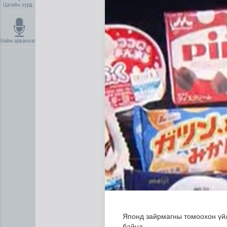
Цагийн хүрд
Найм арваннэг
Нийгмийн даатгалын сангий
Японд зайрмагны томоохон үйл
байна