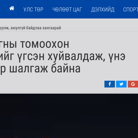
УЛС ТӨР
ЧӨЛӨӨТ ЦАГ
ДЭЛХИЙД
СПОР
үүлж, аюулгүй байдлаа хангаарай
гны томоохон
йг үгсэн хуйвалдаж, үнэ
эр шалгаж байна