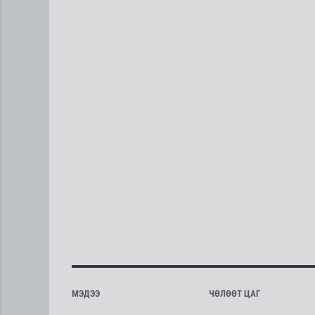
МЭДЭЭ
ЧӨЛӨӨТ ЦАГ