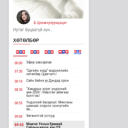
3 цаг 45 минутын өмнө
Хирошимад иргэд
Японы зэвсгийн
Б.Цоожчулуунцэцэг
экспортын бодлогы..
Дэлхийд
Нутаг буцаагүй хун...
3 цаг 57 минутын өмнө
ХӨТӨЛБӨР
Трамп Ирантай
тохиролцоонд хүрэх
шинэ гарц эрэлх..
Дэлхийд
Эфир завсарлав
00:00
3 цаг 5 минутын өмнө
“Цагийн хүрд” мэдээллийн
07:30
хөтөлбөр /давталт/
Европ даяар хэт халалт
эрчимжиж байна
Сайн байна уу Дундад орон
08:10
Дэлхийд
"Хавдрын эсрэг үндэсний
08:30
3 цаг 13 минутын өмнө
аян-2026" /Хөвсгөл аймгаас
бэлтгэв/
Үндэсний бахархал: Мянганы
08:55
Голууд үертэй байна
цаанаас олдсон хүннүгийн
өв...
Байгаль орчин
4 цаг 31 минутын өмнө
Хөгжилтэй үсгүүд
09:00
Монгол Улсын Ерөнхий
09:55
Сайдын ивээл дор ITF