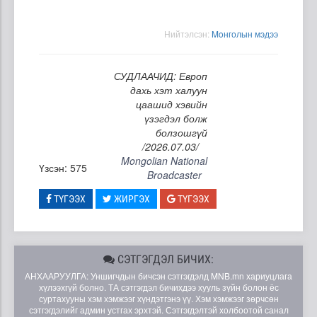
Нийтэлсэн:
Moнголын мэдээ
СУДЛААЧИД: Европ
дахь хэт халуун
цаашид хэвийн
үзэгдэл болж
болзошгүй
/2026.07.03/
Mongolian National
Үзсэн: 575
Broadcaster
ТҮГЭЭХ
ЖИРГЭХ
ТҮГЭЭХ
СЭТГЭГДЭЛ БИЧИХ:
АНХААРУУЛГА: Уншигчдын бичсэн сэтгэгдэлд MNB.mn хариуцлага
хүлээхгүй болно. ТА сэтгэгдэл бичихдээ хууль зүйн болон ёс
суртахууны хэм хэмжээг хүндэтгэнэ үү. Хэм хэмжээг зөрчсөн
сэтгэгдэлийг админ устгах эрхтэй. Сэтгэгдэлтэй холбоотой санал