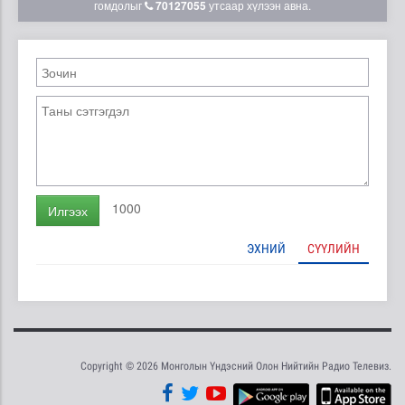
гомдолыг
70127055
утсаар хүлээн авна.
1000
Илгээх
ЭХНИЙ
СҮҮЛИЙН
Copyright © 2026 Монголын Үндэсний Олон Нийтийн Радио Телевиз.