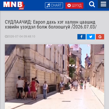
CHART
ШУУД
СУДЛААЧИД: Европ дахь хэт халуун цаашид
хэвийн үзэгдэл болж болзошгүй /2026.07.03/
2026-07-04 09:48:10