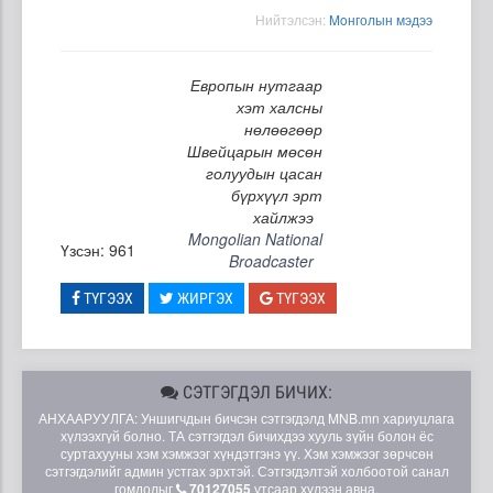
Нийтэлсэн:
Moнголын мэдээ
Европын нутгаар
хэт халсны
нөлөөгөөр
Швейцарын мөсөн
голуудын цасан
бүрхүүл эрт
хайлжээ
Mongolian National
Үзсэн: 961
Broadcaster
ТҮГЭЭХ
ЖИРГЭХ
ТҮГЭЭХ
СЭТГЭГДЭЛ БИЧИХ:
АНХААРУУЛГА: Уншигчдын бичсэн сэтгэгдэлд MNB.mn хариуцлага
хүлээхгүй болно. ТА сэтгэгдэл бичихдээ хууль зүйн болон ёс
суртахууны хэм хэмжээг хүндэтгэнэ үү. Хэм хэмжээг зөрчсөн
сэтгэгдэлийг админ устгах эрхтэй. Сэтгэгдэлтэй холбоотой санал
гомдолыг
70127055
утсаар хүлээн авна.