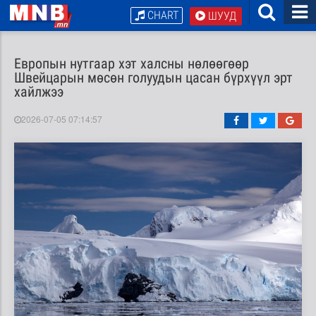
CHART
ШУУД
Европын нутгаар хэт халсны нөлөөгөөр
Швейцарын мөсөн голуудын цасан бүрхүүл эрт
хайлжээ
2026-07-05 07:14:57