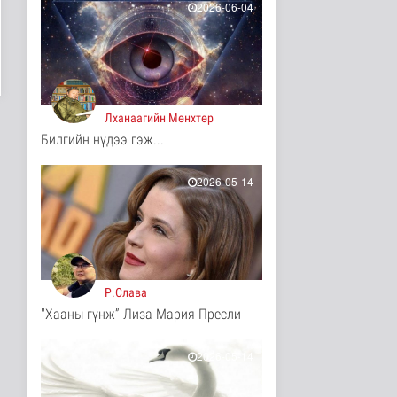
2026-06-04
Хийлдэг завь, гудас,
хөвөгч тоглоом биш
Эрүүл мэнд
3 цаг 7 минутын өмнө
Нийслэлийн цэцэрлэгт
Лханаагийн Мөнхтөр
хамрагдах I шатны
Билгийн нүдээ гэж...
бүртгэл э..
Нийгэм
3 цаг 19 минутын өмнө
2026-05-14
Долоодугаар сард
709.503 зөрчил
бүртгэгджээ
Нийгэм
3 цаг 26 минутын өмнө
Р.Слава
Мал угаалгын ажил
"Хааны гүнж” Лиза Мария Пресли
үргэлжилж байна
Нийгэм
3 цаг 29 минутын өмнө
2026-05-14
Хогноос эрчим хүч