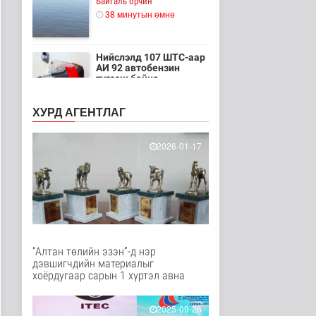
Байгаль орчин
38 минутын өмнө
Нийслэлд 107 ШТС-аар
АИ 92 автобензин
түгээж байна
Улс төр
45 минутын өмнө
ХУРД АГЕНТЛАГ
Олон улсын туршлага
судлах сургалт,
2026-01-17
дадлагад 14 ..
Нийгэм
1 цаг 11 минутын өмнө
Канадын Ерөнхий сайд
АНУ-тай хийж буй
худалдааны..
Дэлхийд
“Алтан төлийн эзэн”-д нэр
1 цаг 25 минутын өмнө
дэвшигчдийн материалыг
хоёрдугаар сарын 1 хүртэл авна
Мета компанид 567 сая
ам.долларын төлбөр
ногдуул..
2025-09-26