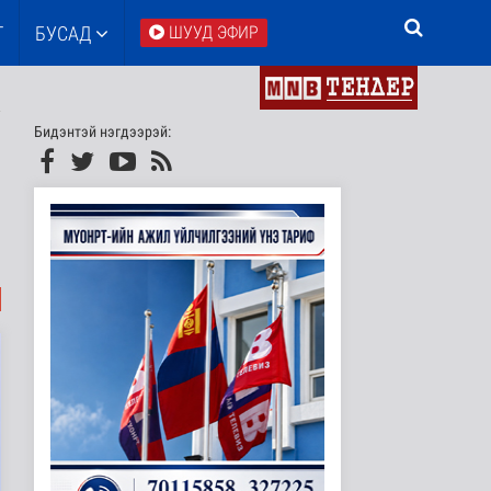
Т
БУСАД
ШУУД ЭФИР
Бидэнтэй нэгдээрэй: