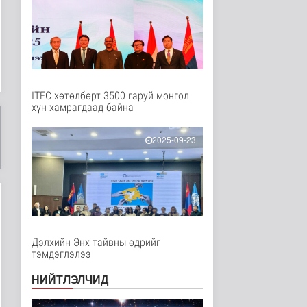
Дэлхийд
2 цаг 55 минутын өмнө
Ирэх 10 хоногт цаг
агаар ямар байх вэ
Байгаль орчин
2 цаг 17 минутын өмнө
ITEC хөтөлбөрт 3500 гаруй монгол
хүн хамрагдаад байна
“Нүүрс пиролизийн
үйлдвэр”-ийг төр,
хувийн хэвшл..
2025-09-23
Нийгэм
3 цаг 32 минутын өмнө
Цэнхэр бүсэд гал
түймэр гарсан үед
хариу арга хэ..
Нийгэм
3 цаг 47 минутын өмнө
Дэлхийн Энх тайвны өдрийг
тэмдэглэлээ
Ц.Сандаг-Очир: COP17
ба COP31 хурлын
уялдаа нь Р..
НИЙТЛЭЛЧИД
Байгаль орчин
3 цаг 51 минутын өмнө