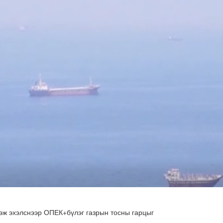
х сургалт, дадлагад 14 алба хаагч хамрагдаж байна
эж эхэлснээр ОПЕК+бүлэг газрын тосны гарцыг