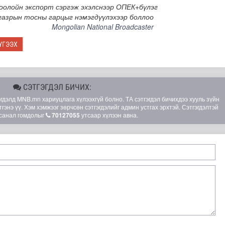
оолойн экспорт сэргэж эхэлснээр ОПЕК+бүлэг
газрын тосны гарцыг нэмэгдүүлэхээр боллоо
Mongolian National Broadcaster
ҮГЭЭХ
СЭТГЭГДЭЛ БИЧИХ:
элд MNB.mn хариуцлага хүлээхгүй болно. ТА сэтгэгдэл бичихдээ хууль зүйн
гэнэ үү. Хэм хэмжээг зөрчсөн сэтгэгдэлийг админ устгах эрхтэй. Сэтгэгдэлтэй
санал гомдолыг
70127055
утсаар хүлээн авна.
мар байх вэ