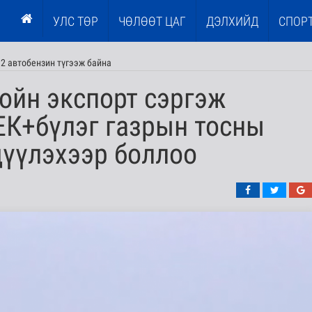
УЛС ТӨР
ЧӨЛӨӨТ ЦАГ
ДЭЛХИЙД
СПОР
2 автобензин түгээж байна
ойн экспорт сэргэж
ЕК+бүлэг газрын тосны
дүүлэхээр боллоо