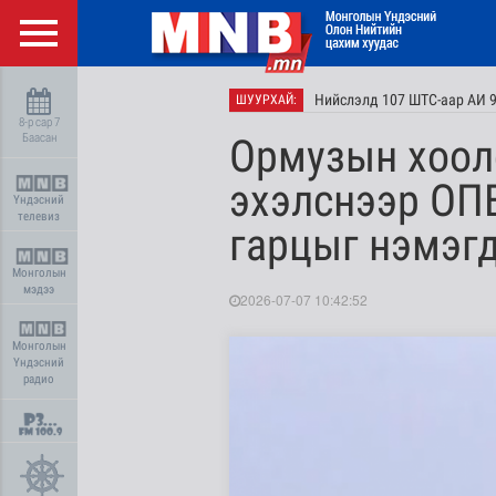
Нийслэлд 107 ШТС-аар АИ 9
ШУУРХАЙ:
8-р сар 7
Баасан
Ормузын хоол
эхэлснээр ОП
Үндэсний
телевиз
гарцыг нэмэг
Монголын
мэдээ
2026-07-07 10:42:52
Монголын
Үндэсний
радио