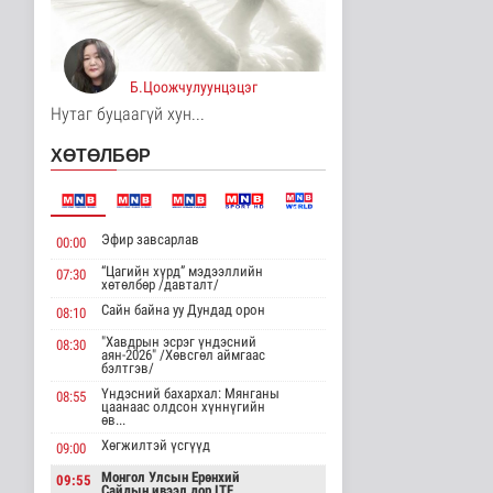
үйлдвэрлэх үйлдвэр 34
МВт-ын х..
Нийгэм
4 цаг 47 минутын өмнө
Б.Цоожчулуунцэцэг
Монелийн гудамжны
Нутаг буцаагүй хун...
авто замыг өнөөдрөөс
хааж, зас..
ХӨТӨЛБӨР
Нийгэм
4 цаг 52 минутын өмнө
Орон сууцны залиланд
Эфир завсарлав
3613 иргэн өртөж, 118
00:00
тэрбу..
“Цагийн хүрд” мэдээллийн
07:30
Улс төр
хөтөлбөр /давталт/
4 цаг 8 минутын өмнө
Сайн байна уу Дундад орон
08:10
"Хавдрын эсрэг үндэсний
Цөмийн эрчим хүчний
08:30
аян-2026" /Хөвсгөл аймгаас
хөрөнгө оруулалтыг
бэлтгэв/
2050 он х..
Үндэсний бахархал: Мянганы
08:55
Дэлхийд
цаанаас олдсон хүннүгийн
4 цаг 10 минутын өмнө
өв...
Хөгжилтэй үсгүүд
09:00
НТТТ: 11:00-16:00
цагийн хооронд
Монгол Улсын Ерөнхий
09:55
Сайдын ивээл дор ITF