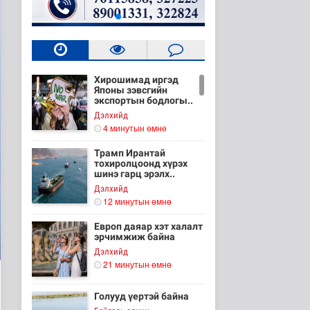
Хирошимад иргэд
Японы зэвсгийн
экспортын бодлогы..
Дэлхийд
4 минутын өмнө
Трамп Ирантай
тохиролцоонд хүрэх
шинэ гарц эрэлх..
Дэлхийд
12 минутын өмнө
Европ даяар хэт халалт
эрчимжиж байна
Дэлхийд
21 минутын өмнө
Голууд үертэй байна