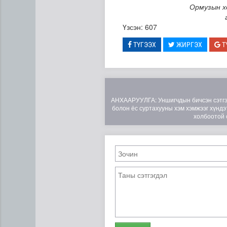
Ормузын х
Үзсэн: 607
ТҮГЭЭХ
ЖИРГЭХ
Т
АНХААРУУЛГА: Уншигчдын бичсэн сэтгэгд
болон ёс суртахууны хэм хэмжээг хүндэт
холбоотой 
Ирэх 10 хоногт цаг агаар я