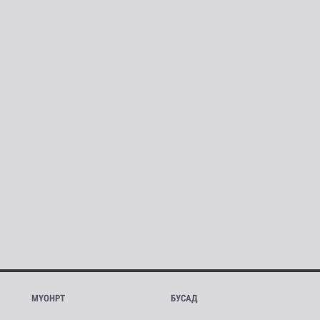
МҮОНРТ
БУСАД