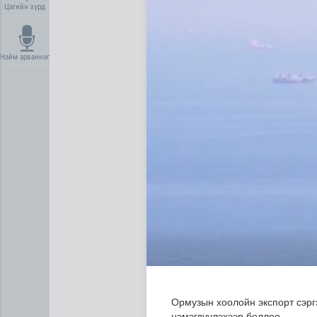
Цагийн хүрд
Найм арваннэг
Олон улсын туршлага судла
Ормузын хоолойн экспорт сэрг
нэмэгдүүлэхээр боллоо