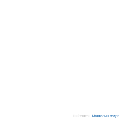
.долларын төлбөр ногдуулах шүүхийн шийдвэр гарчээ
Нийтэлсэн:
Moнголын мэдээ