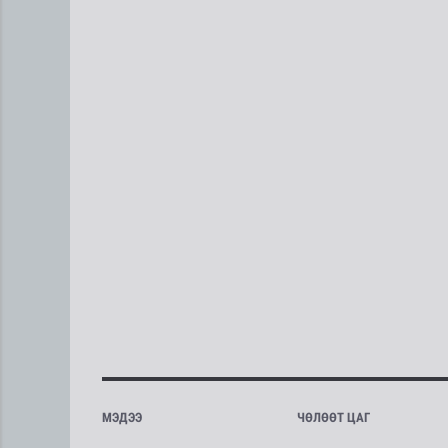
МЭДЭЭ
ЧӨЛӨӨТ ЦАГ