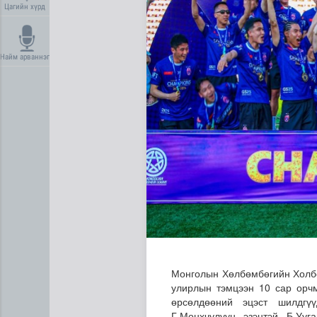
Цагийн хүрд
Найм арваннэг
Геологи, хайгуулын салбарт
Монголын Хөлбөмбөгийн Холбо
улирлын тэмцээн 10 сар орчм
өрсөлдөөний эцэст шилдгү
Г.Мөнхчулуун эзэнтэй Б.Ууг