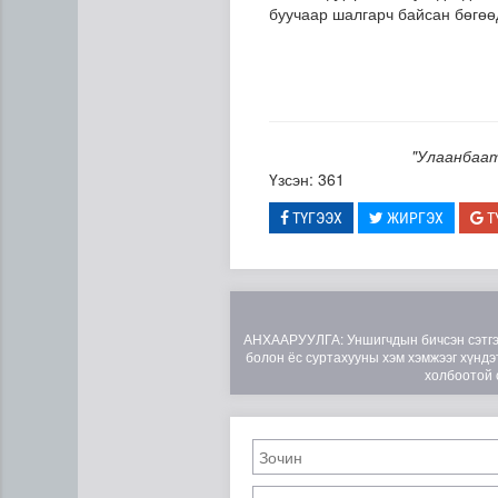
буучаар шалгарч байсан бөгөө
"Улаанбаат
Үзсэн: 361
ТҮГЭЭХ
ЖИРГЭХ
Т
АНХААРУУЛГА: Уншигчдын бичсэн сэтгэгд
болон ёс суртахууны хэм хэмжээг хүндэт
холбоотой 