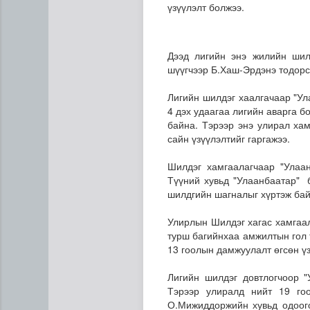
үзүүлэлт болжээ.
Дээд лигийн энэ жилийн шил
шүүгчээр Б.Хаш-Эрдэнэ тодорс
Лигийн шилдэг хаалгачаар "Ул
4 дэх удаагаа лигийн аварга б
байна. Тэрээр энэ улирал хам
сайн үзүүлэлтийг гаргажээ.
Шилдэг хамгаалагчаар "Улаан
Европ дахь "Монгол гэр" зу
Түүний хувьд "Улаанбаатар" 
шилдгийн шагналыг хүртэж бай
Улирлын Шилдэг хагас хамгаал
турш багийнхаа амжилтын гол 
13 гоолын дамжуулалт өгсөн үз
Лигийн шилдэг довтлогчоор 
Тэрээр улиралд нийт 19 гоо
О.Мижиддоржийн хувьд одоог