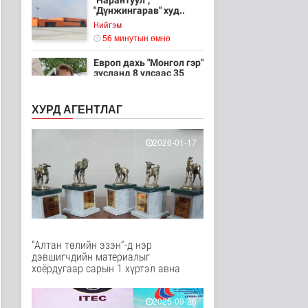
"Нарантуул",
"Дүнжингарав" худ..
Нийгэм
56 минутын өмнө
Европ дахь "Монгол гэр"
зусланд 8 улсаас 35
хүүх..
Энтертайнмент
ХУРД АГЕНТЛАГ
1 цаг 5 минутын өмнө
Унгар Улс эрчим хүчээ
2026-01-17
хэмнэх зорилгоор
хязгаарла..
Дэлхийд
1 цаг 19 минутын өмнө
Явуулын төрийн
үйлчилгээгээр иргэд
жолооны болон..
“Алтан төлийн эзэн”-д нэр
Нийгэм
дэвшигчдийн материалыг
1 цаг 24 минутын өмнө
хоёрдугаар сарын 1 хүртэл авна
"Нүүдэлчдийн зан үйл,
баатарлаг тууль" эрдэм
2025-09-26
шин..