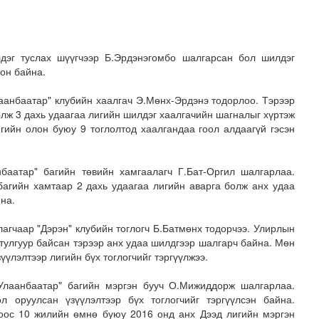
дэг туслах шүүгчээр Б.Эрдэнэгомбо шалгарсан бол шилдэг
он байна.
аанбаатар" клубийн хаалгач Э.Мөнх-Эрдэнэ тодорлоо. Тэрээр
олж 3 дахь удаагаа лигийн шилдэг хаалгачийн шагналыг хүртэж
гийн олон буюу 9 тоглолтод хаалгандаа гоол алдаагүй гэсэн
баатар" багийн төвийн хамгаалагч Г.Бат-Оргил шалгарлаа.
сланд 8 улсаас 35 хүүхэд амрахаар иржээ
багийн хамтаар 2 дахь удаагаа лигийн аварга болж анх удаа
на.
агчаар "Дэрэн" клубийн тоглогч Б.Батмөнх тодорчээ. Улирлын
тулгуур байсан тэрээр анх удаа шилдгээр шалгарч байна. Мөн
үүлэлтээр лигийн бүх тоглогчийг тэргүүлжээ.
"Улаанбаатар" багийн мэргэн бууч О.Мижиддорж шалгарлаа.
л оруулсан үзүүлэлтээр бүх тоглогчийг тэргүүлсэн байна.
оос 10 жилийн өмнө буюу 2016 онд анх Дээд лигийн мэргэн