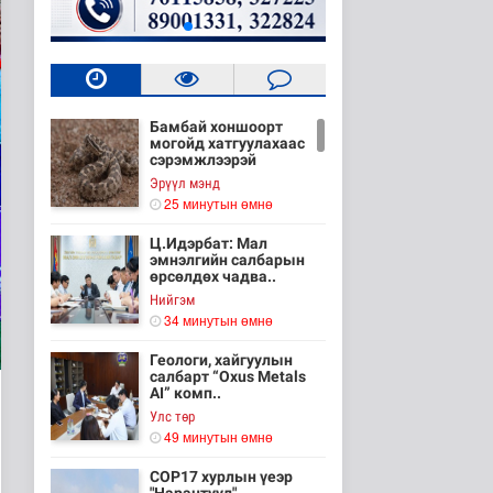
Бамбай хоншоорт
могойд хатгуулахаас
сэрэмжлээрэй
Эрүүл мэнд
25 минутын өмнө
Ц.Идэрбат: Мал
эмнэлгийн салбарын
өрсөлдөх чадва..
Нийгэм
34 минутын өмнө
Геологи, хайгуулын
салбарт “Oxus Metals
AI” комп..
Улс төр
49 минутын өмнө
COP17 хурлын үеэр