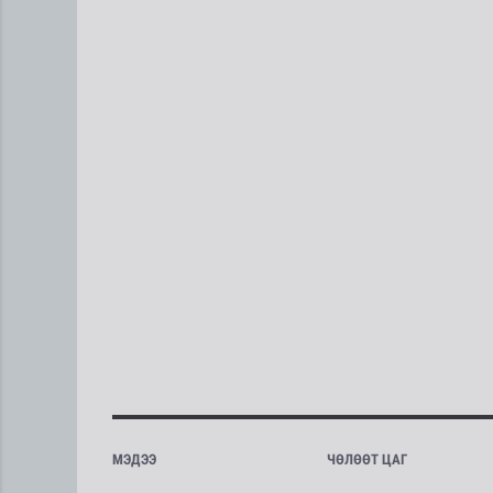
МЭДЭЭ
ЧӨЛӨӨТ ЦАГ