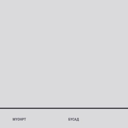
МҮОНРТ
БУСАД