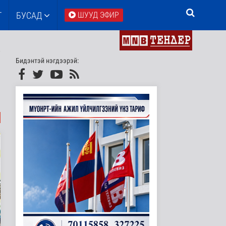
Т
БУСАД
ШУУД ЭФИР
Бидэнтэй нэгдээрэй: