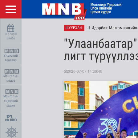
Ц.Идэрбат: Мал эмнэлгийн 
ШУУРХАЙ:
8-р сар 8
Бямба
"Улаанбаатар"
лигт түрүүллэ
Үндэсний
телевиз
2026-07-07 14:30:40
Монголын
мэдээ
Монголын
Үндэсний
радио