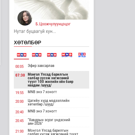
Монгол Улсын Төрийн
дуулал
Энтертайнмент
5 цаг 47 минутын өмнө
Б.Цоожчулуунцэцэг
Нутаг буцаагүй хун...
Шатахуун дамлан
борлуулсан 2 зөрчлийг
ХӨТӨЛБӨР
илрүүлэн ш..
Нийгэм
18 цаг 24 минутын өмнө
Эфир завсарлав
00:05
Анхаарал сэрэмжээ
нэмэгдүүлж, аюулгүй
Монгол Улсад барилгын
07:30
байдлаа ха..
салбар үүсэж хөгжсөний
түүхт 100 жилийн ойн баяр
Эрүүл мэнд
наадам /шууд/
19 цаг 34 минутын өмнө
MNB энэ 7 хоногт
19:55
Нийгмийн даатгалын
Цагийн хүрд мэдээллийн
20:00
хөтөлбөр /шууд/
сангийн хөрөнгө 7.6
тэрбум тө..
MNB энэ 7 хоногт
20:40
Эдийн засаг
"Хавдрын эсрэг үндэсний
19 цаг 57 минутын өмнө
20:45
аян-2026"
Монгол Улсад барилгын
21:00
Сумдын халаалтын
салбар үүсэж хөгжсөний түүхт