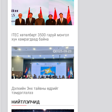
Танин мэдэхүй
2 цаг 35 минутын өмнө
МҮОНРТ-ийн Үндэсний
зөвлөлийн даргаар
Н.Монсор д..
Нийгэм
2 цаг 39 минутын өмнө
ITEC хөтөлбөрт 3500 гаруй монгол
хүн хамрагдаад байна
АНУ полисиликон
бүтээгдэхүүнд 15
хувийн тариф но..
2025-09-23
Дэлхийд
2 цаг 44 минутын өмнө
Торгоны замын цуваа
6000 гаруй километр
зам туул..
Байгаль орчин
2 цаг 48 минутын өмнө
Дэлхийн Энх тайвны өдрийг
тэмдэглэлээ
"ДЦС-3” ТӨХК-ийн нэн
шаардлагатай
НИЙТЛЭЛЧИД
“Турбингенерат..
Улс төр