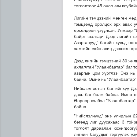
тоглолтоос 45 оноо авч клубий
Лигийн тэмцээний мөнгөн мед
тэмцээнд оролцох эрх авах у
өрсөлдөөн үзүүлсэн. Улмаар “
байрт шалгарч Дээд лигийн тэ
Азарганууд" багийн хувьд өнг
хамгийн сайн ахиц дэвшил гар
COP17 хурлын үеэр "Наранту
Дээд лигийн тэмцээний 30 жили
ахлагчтай "Улаанбаатар" баг т
аваргын цом хүртлээ. Энэ нь
байна. Өмнө нь "Улаанбаатар" 
Нийслэл хотын баг ийнхүү Дэ
дахь баг болж байна. Өмнө нь
Өөрөөр хэлбэл "Улаанбаатар" 
байна.
"Нийслэлчүүд" энэ улирлын 22
бөгөөд лиг дуусахаас 3 той
тоглолт дараалан хожигдоог
лигийн багуудыг тэргүүлэх ү