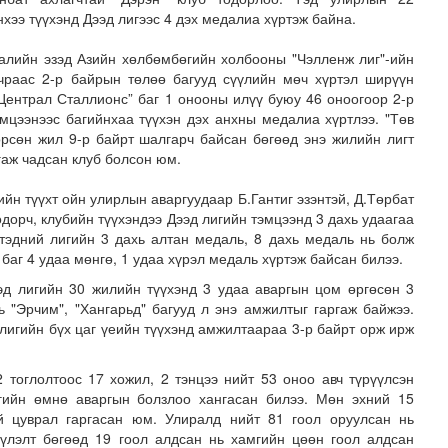
нхээ түүхэнд Дээд лигээс 4 дэх медалиа хүртэж байна.
алийн эзэд Азийн хөлбөмбөгийн холбооны "Чэлленж лиг"-ийн
чраас 2-р байрын төлөө багууд сүүлийн мөч хүртэл ширүүн
Централ Сталлионс” баг 1 онооны илүү буюу 46 оноогоор 2-р
мцээнээс багийнхаа түүхэн дэх анхны медалиа хүртлээ.
"Төв
өрсөн жил 9-р байрт шалгарч байсан бөгөөд энэ жилийн лигт
гаж чадсан клуб болсон юм.
ул", "Дүнжингарав" худалдааны төвийн авто зогсоолыг ..
йн түүхт ойн улирлын аваргуудаар Б.Гантиг эзэнтэй, Д.Төрбат
одорч, клубийн түүхэндээ Дээд лигийн тэмцээнд 3 дахь удаагаа
 тэдний лигийн 3 дахь алтан медаль, 8 дахь медаль нь болж
баг 4 удаа мөнгө, 1 удаа хүрэл медаль хүртэж байсан билээ.
эд лигийн 30 жилийн түүхэнд 3 удаа аваргын цом өргөсөн 3
 "Эрчим", "Хангарьд" багууд л энэ амжилтыг гаргаж байжээ.
лигийн бүх цаг үеийн түүхэнд амжилтаараа 3-р байрт орж ирж
 тоглолтоос 17 хожил, 2 тэнцээ нийт 53 оноо авч түрүүлсэн
ргийн өмнө аваргын болзлоо хангасан билээ. Мөн эхний 15
үй цуврал гаргасан юм. Улиралд нийт 81 гоол оруулсан нь
зүүлэлт бөгөөд 19 гоол алдсан нь хамгийн цөөн гоол алдсан