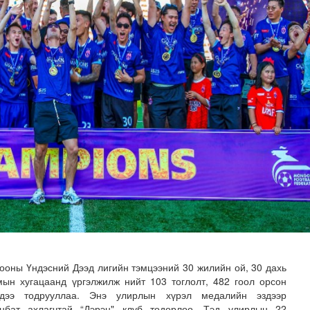
 “Oxus Metals AI” компани Монгол Улстай хамтран ажил..
оны Үндэсний Дээд лигийн тэмцээний 30 жилийн ой, 30 дахь
ын хугацаанд үргэлжилж нийт 103 тоглолт, 482 гоол орсон
үдээ тодрууллаа. Энэ улирлын хүрэл медалийн эздээр
анбат ахлагчтай “Дэрэн" клуб тодорлоо. Тэд улирлын 22