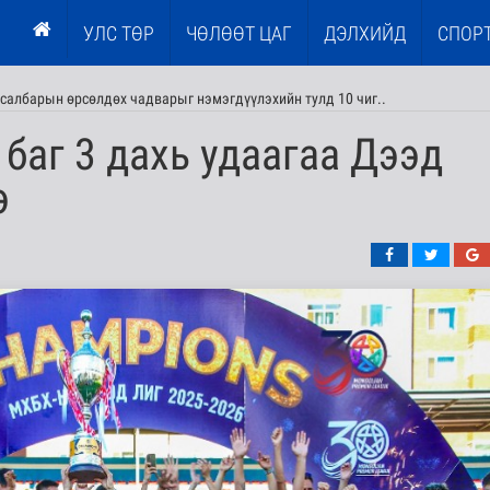
УЛС ТӨР
ЧӨЛӨӨТ ЦАГ
ДЭЛХИЙД
СПОР
салбарын өрсөлдөх чадварыг нэмэгдүүлэхийн тулд 10 чиг..
 баг 3 дахь удаагаа Дээд
э