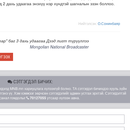
д 2 дахь удаагаа энэхүү нэр хүндтэй шагналын эзэн боллоо.
Нийтэлсэн:
О.Сонинбаяр
ар" баг 3 дахь удаагаа Дээд лигт түрүүллээ
Mongolian National Broadcaster
ҮГЭЭХ
СЭТГЭГДЭЛ БИЧИХ:
элд MNB.mn хариуцлага хүлээхгүй болно. ТА сэтгэгдэл бичихдээ хууль зүйн
гэнэ үү. Хэм хэмжээг зөрчсөн сэтгэгдэлийг админ устгах эрхтэй. Сэтгэгдэлтэй
санал гомдолыг
70127055
утсаар хүлээн авна.