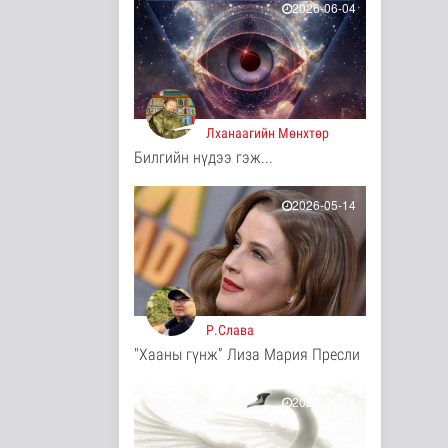
2026-06-04
10 цаг 57 минутын өмнө
Иргэд: Хичээлийн
хэрэгслийн үнэ
багагүй нэмэгдсэ..
Нийгэм
10 цаг 59 минутын өмнө
Лханаагийн Мөнхтөр
Билгийн нүдээ гэж...
Турк, Саудын Араб,
Пакистан улсууд
батлан хамгаа..
2026-05-14
Дэлхийд
10 цаг 3 минутын өмнө
"Онцгой
амралт-2026"
реалити шоуны
Р.Слава
зургийг авч э..
"Хааны гүнж” Лиза Мария Пресли
Нийгэм
10 цаг 5 минутын өмнө
2026-05-14
Монгол-Оросын
зэвсэгт хүчний
байлдааны