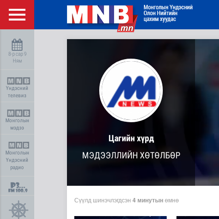
8-р сар 9
Ням
Үндэсний
телевиз
Монголын
мэдээ
Цагийн хүрд
Монголын
МЭДЭЭЛЛИЙН ХӨТӨЛБӨР
Үндэсний
радио
Сүүлд шинэчлэгдсэн
4 минутын
өмнө