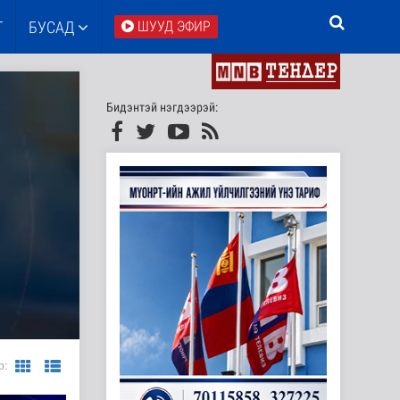
Т
БУСАД
ШУУД ЭФИР
Бидэнтэй нэгдээрэй:
р: