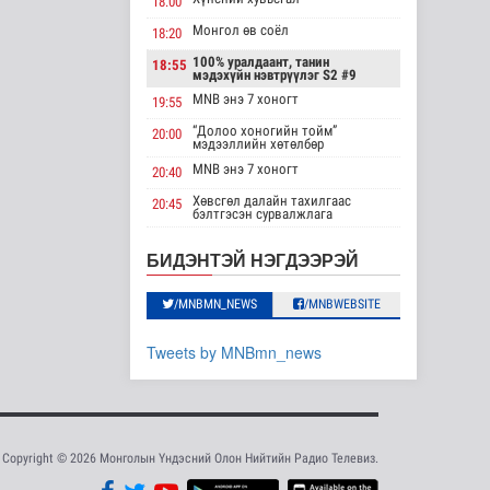
18:00
Төрийн дуулал
Монгол өв соёл
Энтертайнмент
18:20
100% уралдаант, танин
18:55
мэдэхүйн нэвтрүүлэг S2 #9
14 цаг 42 минутын өмнө
MNB энэ 7 хоногт
19:55
"Цагийн хүрд"
“Долоо хоногийн тойм”
20:00
мэдээллийн
мэдээллийн хөтөлбөр
хөтөлбөр
MNB энэ 7 хоногт
/2026.08.08/
20:40
Нийгэм
Хөвсгөл далайн тахилгаас
20:45
2026-08-08 19:59
бэлтгэсэн сурвалжлага
Veiled musician #3
21:15
Хүүхэд залуус,
БИДЭНТЭЙ НЭГДЭЭРЭЙ
бизнес эрхлэгчдийг
“Inda house 1” МУСК
22:00
дэмжих инкубат..
“Гэрэлтэй цонх” үдшийн
/MNBMN_NEWS
/MNBWEBSITE
23:35
Нийгэм
хөтөлбөр
2026-08-08 17:16
Tweets by MNBmn_news
Сүхбаатар суманд
баригдаж буй 70
МВт-ын хүчин ча..
Улс төр
2026-08-08 17:02
Copyright © 2026 Монголын Үндэсний Олон Нийтийн Радио Телевиз.
Газрын тосны