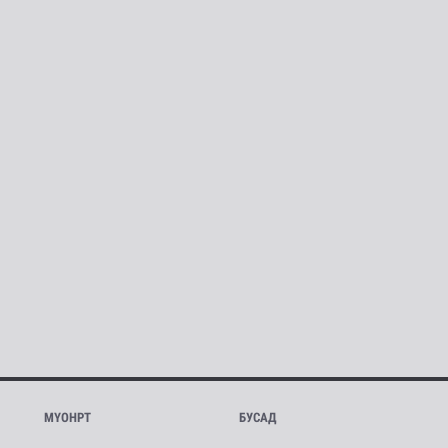
МҮОНРТ
БУСАД