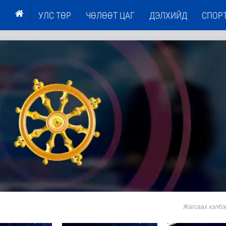
УЛС ТӨР
ЧӨЛӨӨТ ЦАГ
ДЭЛХИЙД
СПОР
Жагсаах хэлбэ