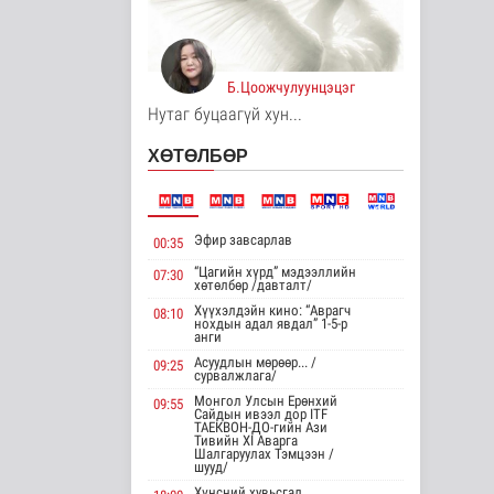
буудлагат..
Нийгэм
10 цаг 8 минутын өмнө
Б.Цоожчулуунцэцэг
Цагааннуур суманд
23 мянга гаруй га
Нутаг буцаагүй хун...
талбайд тари..
Нийгэм
ХӨТӨЛБӨР
10 цаг 13 минутын өмнө
Хөдөө орон нутагт
шатахуун
Эфир завсарлав
00:35
нийлүүлэлтийг хоёр
да..
“Цагийн хүрд” мэдээллийн
07:30
хөтөлбөр /давталт/
Нийгэм
Хүүхэлдэйн кино: “Аврагч
10 цаг 15 минутын өмнө
08:10
нохдын адал явдал” 1-5-р
анги
ЦАГ АГААР:
Асуудлын мөрөөр... /
09:25
Улаанбаатарт
сурвалжлага/
өдөртөө 26 хэм
Монгол Улсын Ерөнхий
дулаан
09:55
Сайдын ивээл дор ITF
Байгаль орчин
ТАЕКВОН-ДО-гийн Ази
Тивийн XI Аварга
10 цаг 27 минутын өмнө
Шалгаруулах Тэмцээн /
шууд/
Монгол Улсын
Хүнсний хувьсгал