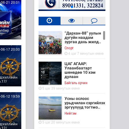
06-21 20:01
 тойм”
өлбөр
“Дархан-88” уулын
дугуйн наадам
зургаа дахь жилд..
Cпорт
06-17 20:00
4 цаг 7 минутын өмнө
ЦАГ АГААР:
Улаанбаатарт
шөнөдөө 10 хэм
дулаан
эдээллийн
.17/
Байгаль орчин
5 цаг 39 минутын өмнө
06-12 19:59
Усны ослоос
урьдчилан сэргийлэх
эргүүлүүд тогтмо..
Нийгэм
5 цаг 20 минутын өмнө
эдээллийн
.12/