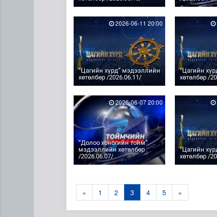
2026-06-11 20:00
“Цагийн хүрд” мэдээллийн
“Цагийн хү
хөтөлбөр /2026.06.11/
хөтөлбөр /20
2026-06-07 20:00
“Долоо хоногийн тойм”
мэдээллийн хөтөлбөр
“Цагийн хү
/2026.06.07/
хөтөлбөр /20
«
1
2
3
4
5
»