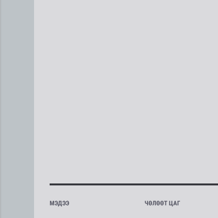
МЭДЭЭ
ЧӨЛӨӨТ ЦАГ