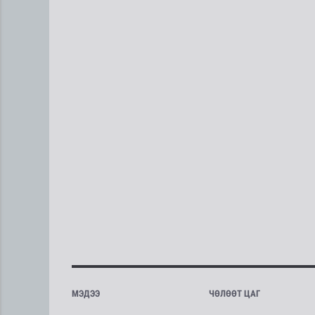
МЭДЭЭ
ЧӨЛӨӨТ ЦАГ