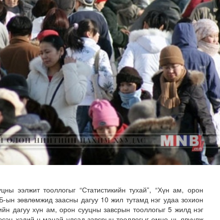
лд Канадын иргэд мод бэлтгэгчдийн замыг хааж байна
ны ээлжит тооллогыг “Статистикийн тухай”, “Хүн ам, орон
Б-ын зөвлөмжид заасны дагуу 10 жил тутамд нэг удаа зохион
лийн дагуу хүн ам, орон сууцны завсрын тооллогыг 5 жилд нэг
эсэн хэдий ч манай улсад завсрын тооллогыг өмнө нь явуулж