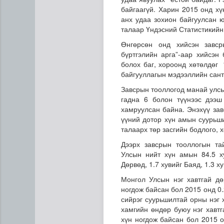
байгаагүй. Харин 2015 онд х
анх удаа зохион байгуулсан ю
талаар Үндэсний Статистикийн
Өнгөрсөн онд хийсэн завср
бүртгэлийн арга”-аар хийсэн
болох баг, хороонд хөтөлдөг 
байгууллагын мэдээллийн сант
Завсрын тооллогод манай улсы
ЦАГ АГААР: Улаанбаатарт ш
гадна 6 болон түүнээс дээш
хамруулсан байна. Энэхүү зав
үүний дотор хүн амын суурьши
талаарх төр засгийн бодлого, 
Дээрх завсрын тооллогын та
Улсын нийт хүн амын 84.5 ху
Дөрвөд, 1.7 хувийг Баяд, 1.3 х
Монгол Улсын нэг хавтгай дө
ногдож байсан бол 2015 онд 0.
сийрэг суурьшилтай орны нэг 
хамгийн өндөр буюу нэг хавтг
хүн ногдож байсан бол 2015 