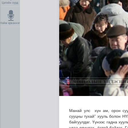
Цагийн хүрд
Найм арваннэг
Эртний ойг хамгаалахын ту
Манай улс хүн ам, орон сууц
сууцны тухай” хууль болон НҮ
байгуулдаг. Үүнээс гадна хуу
удаа явуулах ёстой байдаг. Г