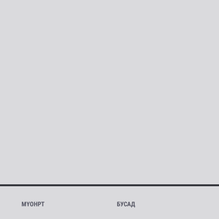
МҮОНРТ
БУСАД