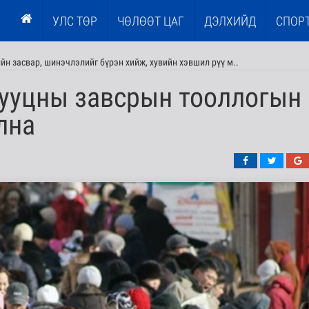
УЛС ТӨР
ЧӨЛӨӨТ ЦАГ
ДЭЛХИЙД
СПОР
н засвар, шинэчлэлийг бүрэн хийж, хувийн хэвшил рүү м..
сууцны завсрын тооллогын
лна