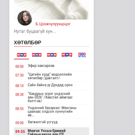
2 цаг 14 минутын өмнө
Европ даяар хэт халалт
эрчимжиж байна
Б.Цоожчулуунцэцэг
Дэлхийд
Нутаг буцаагүй хун...
2 цаг 23 минутын өмнө
ХӨТӨЛБӨР
Голууд үертэй байна
Байгаль орчин
3 цаг 40 минутын өмнө
Эфир завсарлав
00:00
“Цагийн хүрд” мэдээллийн
07:30
Нийслэлд 107 ШТС-аар
хөтөлбөр /давталт/
АИ 92 автобензин
түгээж байна
Сайн байна уу Дундад орон
08:10
Улс төр
"Хавдрын эсрэг үндэсний
08:30
3 цаг 47 минутын өмнө
аян-2026" /Хөвсгөл аймгаас
бэлтгэв/
Олон улсын туршлага
Үндэсний бахархал: Мянганы
08:55
цаанаас олдсон хүннүгийн
судлах сургалт,
өв...
дадлагад 14 ..
Хөгжилтэй үсгүүд
09:00
Нийгэм
3 цаг 13 минутын өмнө
Монгол Улсын Ерөнхий
09:55
Сайдын ивээл дор ITF