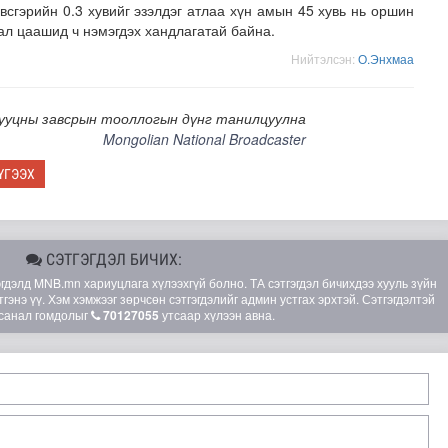
всгэрийн 0.3 хувийг эзэлдэг атлаа хүн амын 45 хувь нь оршин
ал цаашид ч нэмэгдэх хандлагатай байна.
Нийтэлсэн:
О.Энхмаа
сууцны завсрын тооллогын дүнг танилцуулна
Mongolian National Broadcaster
ҮГЭЭХ
E-Mongolia системээр дамжуулан мэдээлэх боломжтой бол..
СЭТГЭГДЭЛ БИЧИХ:
элд MNB.mn хариуцлага хүлээхгүй болно. ТА сэтгэгдэл бичихдээ хууль зүйн
гэнэ үү. Хэм хэмжээг зөрчсөн сэтгэгдэлийг админ устгах эрхтэй. Сэтгэгдэлтэй
санал гомдолыг
70127055
утсаар хүлээн авна.