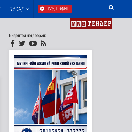
Т
БУСАД
ШУУД ЭФИР
Бидэнтэй нэгдээрэй: