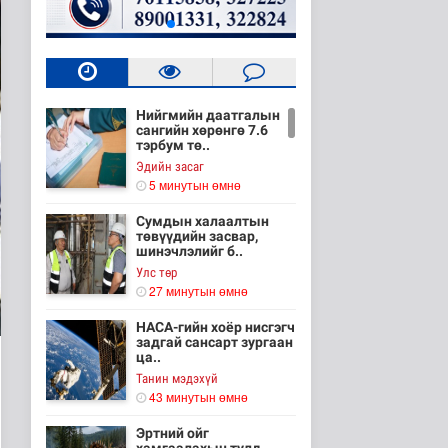
Нийгмийн даатгалын
сангийн хөрөнгө 7.6
тэрбум тө..
Эдийн засаг
5 минутын өмнө
Сумдын халаалтын
төвүүдийн засвар,
шинэчлэлийг б..
Улс төр
27 минутын өмнө
НАСА-гийн хоёр нисгэгч
задгай сансарт зургаан
ца..
Танин мэдэхүй
43 минутын өмнө
Эртний ойг