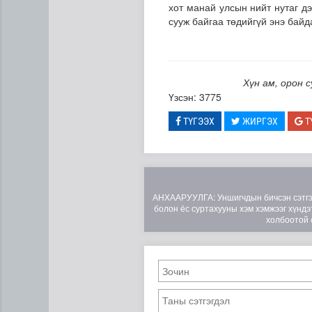
хот манай улсын нийт нутаг дэ
сууж байгаа төдийгүй энэ байд
Хүн ам, орон 
Үзсэн: 3775
ТҮГЭЭХ
ЖИРГЭХ
Т
Кибер халдлага, зөрчлийг 
АНХААРУУЛГА: Уншигчдын бичсэн сэтгэгд
болон ёс суртахууны хэм хэмжээг хүндэт
холбоотой 