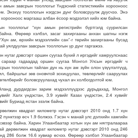
үн амын завсрын тооллогыг Үндэсний статистикийн хорооноос
м. Энэхүү тооллогын нэгдсэн дүнг боловсруулж дуусчээ. Энэ
 хорооноос маргааш албан ёсоор мэдээлэл хийх юм байна.
ын тооллогыг “хүн амын регистрийн бүртгэлд суурилсан
 байна. Өөрөөр хэлбэл, засаг захиргааны анхан шатны нэгж
“Хүн ам, өрхийн мэдээллийн сан”-г төрийн захиргааны бусад
ай уялдуулан завсрын тооллогын үр дүнг гаргажээ.
н нутаг дэвсгэрт оршин суугаа бүхий л иргэдийг хамруулснаас
өнөдөө 18 хэм дулаан
 сараар гадаадад оршин суугаа Монгол Улсын иргэдийг ч
срын тооллогын тайлан дүн нь хүн ам зүйн олон үзүүлэлтүүд,
л, байршлыг зөв оновчтой зохицуулах, төвлөрлийг сааруулах
хөтөлбөрийг боловсруулахад чухал ач холбогдолтой юм.
йланд дурдагдсан зарим мэдээллүүдээс дурьдахад, Монгол
вийг Халх үндэстан, 3.9 хувийг Казах үндэстэн, 2.4 хувийг
увийг Буриад ястан эзэлж байна.
рвөлжин квадрат километр нутаг дэвсгэрт 2010 онд 1.7 хүн
2 пунктээр өсч 1.9 болжээ. Гэсэн ч манай улс дэлхийн хамгийн
хэвээр байна. Харин Улаанбаатар хотын хүн ам нягтралаараа
ай дөрвөлжин квадрат километр нутаг дэвсгэрт 2010 онд 246
онд 286 болж 16.6 хувиар өсчээ. Өөрөөр хэлбэл Улаанбаатар