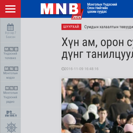
Сумдын халаалтын төвүүдий
ШУУРХАЙ:
8-р сар 7
Баасан
Хүн ам, орон 
дүнг танилцуу
Үндэсний
телевиз
2016-11-09 16:48:16
Монголын
мэдээ
Монголын
Үндэсний
радио