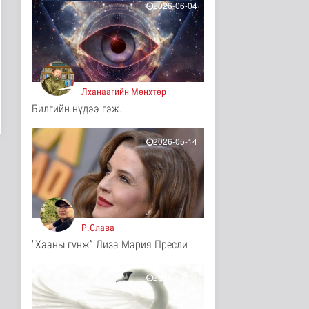
Нийгэм
2026-06-04
2 цаг 48 минутын өмнө
АНУ гадаад дахь
дипломат
төлөөлөгчийн таван
газр..
Дэлхийд
Лханаагийн Мөнхтөр
2 цаг 54 минутын өмнө
Билгийн нүдээ гэж...
Монгол анагаах ухааны
судалгааны баг
2026-05-14
Архангай ай..
Эрүүл мэнд
2 цаг 54 минутын өмнө
Хирошимад иргэд
Японы зэвсгийн
экспортын бодлогы..
Р.Слава
Дэлхийд
"Хааны гүнж” Лиза Мария Пресли
2 цаг 6 минутын өмнө
Трамп Ирантай
2026-05-14
тохиролцоонд хүрэх
шинэ гарц эрэлх..
Дэлхийд