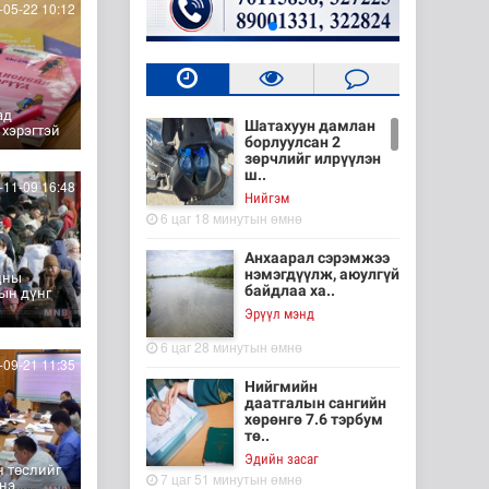
05-22 10:12
ад
Шатахуун дамлан
 хэрэгтэй
борлуулсан 2
зөрчлийг илрүүлэн
ш..
11-09 16:48
Нийгэм
6 цаг 18 минутын өмнө
Анхаарал сэрэмжээ
нэмэгдүүлж, аюулгүй
уцны
байдлаа ха..
ын дүнг
Эрүүл мэнд
6 цаг 28 минутын өмнө
09-21 11:35
Нийгмийн
даатгалын сангийн
хөрөнгө 7.6 тэрбум
тө..
Эдийн засаг
н төслийг
7 цаг 51 минутын өмнө
энэ