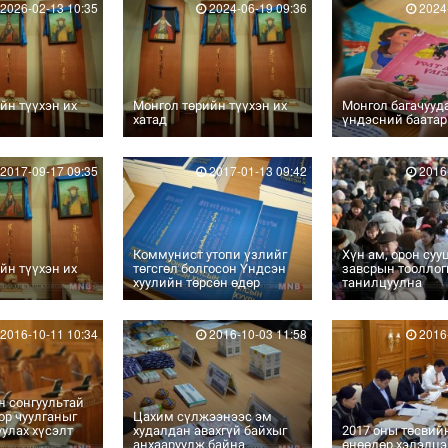
2026-02-13 10:35
2024-06-19 09:36
2024-
йн түүхэн их
Монгол төрийн түүхэн их
Монгол багачууд
хатад
үндэсний баатар
2017-09-17 09:35
2017-01-13 09:42
2016-
Коммунист утопи үзлийг
Хүн ам, орон су
йн түүхэн их
төгсгөл болгосон Үндсэн
завсрын тооллог
хуулийн төрсөн өдөр
танилцуулна
2016-10-11 10:34
2016-10-03 11:58
2016-
н сонгуультай
ор чуулганыг
Цахим сүлжээнээс эм
уулах хүсэлт
худалдан авахгүй байхыг
2017 оны төсвий
анхааруулж байна
өнөөдөр хэлэлц