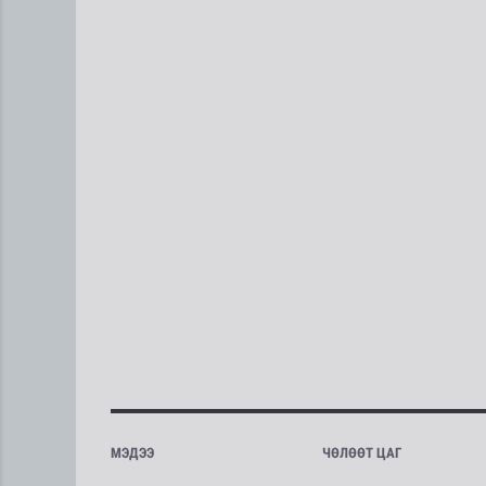
МЭДЭЭ
ЧӨЛӨӨТ ЦАГ