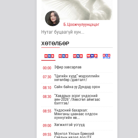
төлөөлөгчийн таван
газр..
Дэлхийд
9 цаг 40 минутын өмнө
Б.Цоожчулуунцэцэг
Монгол анагаах
Нутаг буцаагүй хун...
ухааны судалгааны
баг Архангай ай..
ХӨТӨЛБӨР
Эрүүл мэнд
9 цаг 40 минутын өмнө
Хирошимад иргэд
Эфир завсарлав
00:00
Японы зэвсгийн
экспортын
“Цагийн хүрд” мэдээллийн
07:30
хөтөлбөр /давталт/
бодлогы..
Сайн байна уу Дундад орон
Дэлхийд
08:10
9 цаг 52 минутын өмнө
"Хавдрын эсрэг үндэсний
08:30
аян-2026" /Хөвсгөл аймгаас
бэлтгэв/
Трамп Ирантай
тохиролцоонд хүрэх
Үндэсний бахархал:
08:55
шинэ гарц эрэлх..
Мянганы цаанаас олдсон
хүннүгийн өв...
Дэлхийд
Хөгжилтэй үсгүүд
9 цагийн өмнө
09:00
Монгол Улсын Ерөнхий
09:55
Европ даяар хэт
Сайдын ивээл дор ITF