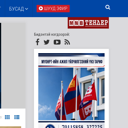
Т
БУСАД
ШУУД ЭФИР
Бидэнтэй нэгдээрэй:
р: