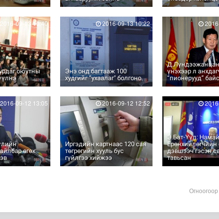
2016-09-13 10:40
2016-09-13 10:22
2016-
Д.Лүндээжанцан
сурдаг оюутны
Энэ онд багтааж 100
үнэхээр л анхдаг
үүлнэ
худгийг “ухаалаг" болгоно
“пионерууд” бай
2016-09-12 13:05
2016-09-12 12:52
2016-
Э.Бат-Үүл: Намай
үлийн
Иргэдийн картнаас 120 сая
Ерөнхийлөгчийн 
айлбар өгөх
төгрөгийн хууль бус
дэвшээч гэсэн с
гэв
гүйлгээ хийжээ
тавьсан
Огноогоор