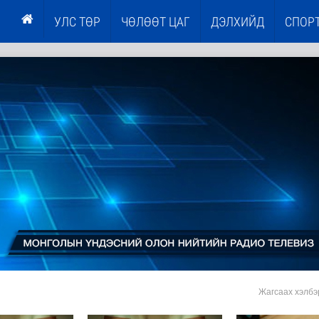
УЛС ТӨР
ЧӨЛӨӨТ ЦАГ
ДЭЛХИЙД
СПОР
Жагсаах хэлбэ