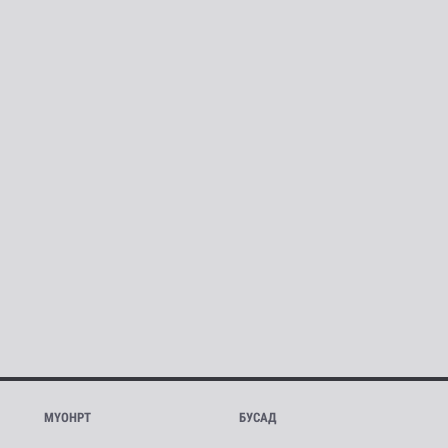
МҮОНРТ
БУСАД