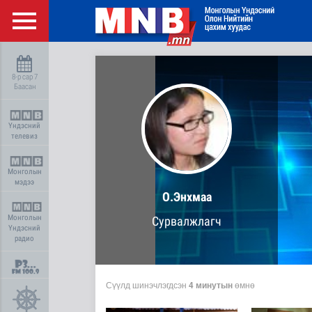
8-р сар 7
Баасан
Үндэсний
телевиз
Монголын
мэдээ
О.Энхмаа
Монголын
Сурвалжлагч
Үндэсний
радио
Сүүлд шинэчлэгдсэн
4 минутын
өмнө