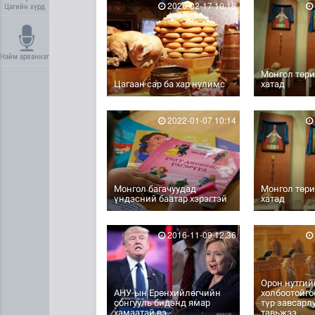
2026-02-17 10:18
Цагийн хүрд
Найм арваннэг
Монгол төри
Цагаан сар ба хар нулимс
хатад
2022-01-07 10:14
Монгол багачуудад
Монгол төри
үндэсний баатар хэрэгтэй
хатад
2016-11-09 12:36
Орон нутгий
АНУ-ын Ерөнхийлөгчийн
холбоотойго
сонгууль бидэнд ямар
түр завсарл
хамаатай вэ
тавьжээ