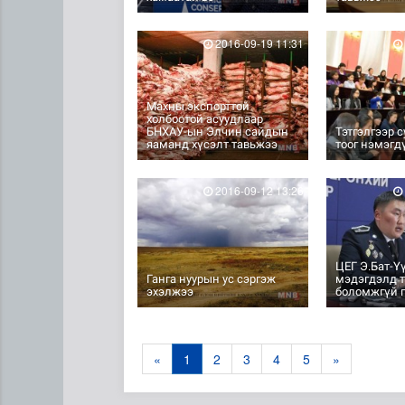
2016-09-19 11:31
Махны экспорттой
холбоотой асуудлаар
БНХАУ-ын Элчин сайдын
Тэтгэлгээр 
яаманд хүсэлт тавьжээ
тоог нэмэгд
2016-09-12 13:26
ЦЕГ Э.Бат-Ү
Ганга нуурын ус сэргэж
мэдэгдэлд т
эхэлжээ
боломжгүй 
«
1
2
3
4
5
»