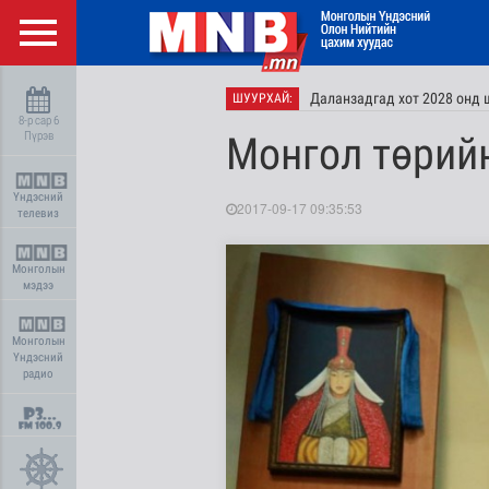
Даланзадгад хот 2028 онд 
ШУУРХАЙ:
8-р сар 6
Пүрэв
Монгол төрийн
Үндэсний
2017-09-17 09:35:53
телевиз
Монголын
мэдээ
Монголын
Үндэсний
радио