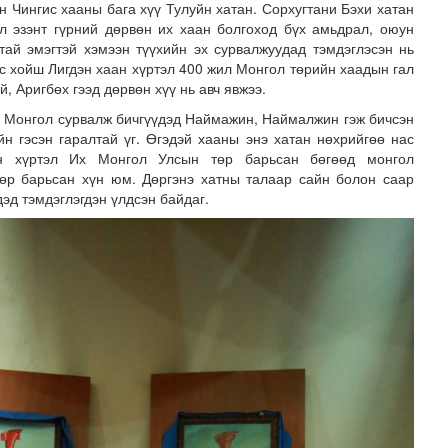
н Чингис хааны бага хүү Тулуйн хатан. Сорхугтани Бэхи хатан
л эзэнт гүрний дөрвөн их хаан болгоход бүх амьдрал, оюун
тай эмэгтэй хэмээн түүхийн эх сурвалжуудад тэмдэглэсэн нь
с хойш Лигдэн хаан хүртэл 400 жил Монгол төрийн хаадын гал
, Аригбөх гээд дөрвөн хүү нь авч явжээ.
г Монгол сурвалж бичгүүдэд Наймажин, Наймалжин гэж бичсэн
н гэсэн гаралтай үг. Өгэдэй хааны энэ хатан нөхрийгөө нас
н хүртэл Их Монгол Улсын төр барьсан бөгөөд монгол
төр барьсан хүн юм. Дөргэнэ хатны талаар сайн болон саар
дэд тэмдэглэгдэн үлдсэн байдаг.