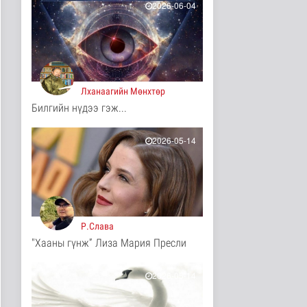
2026-06-04
13 цаг 36 минутын өмнө
ЦАГ АГААР:
Улаанбаатарт шөнөдөө
17 хэм дулаан
Байгаль орчин
13 цаг 41 минутын өмнө
Лханаагийн Мөнхтөр
Билгийн нүдээ гэж...
COP17-ын зочид,
төлөөлөгчдөд үйлчлэх
250 орчим ж..
2026-05-14
Нийгэм
14 цаг 2 минутын өмнө
Шатахууны нөөцийг
нэмэгдүүлэх,
доголдлыг арилгах..
Нийгэм
Р.Слава
14 цаг 6 минутын өмнө
"Хааны гүнж” Лиза Мария Пресли
Нийслэлийн иргэдийн
Төлөөлөгчдийн Хурлын
Ээлжит ..
2026-05-14
Нийгэм
14 цаг 12 минутын өмнө