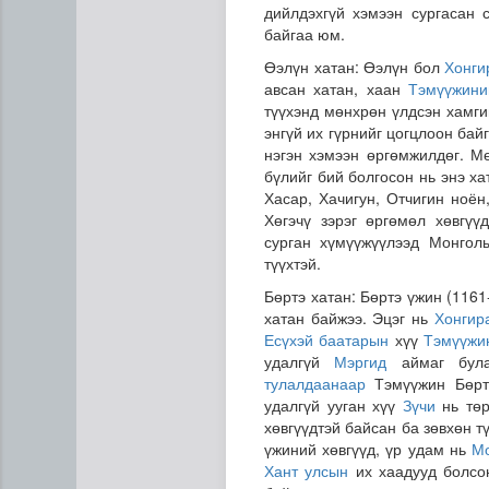
дийлдэхгүй хэмээн сургасан 
байгаа юм.
Өэлүн хатан: Өэлүн бол
Хонги
авсан хатан, хаан
Тэмүүжини
түүхэнд мөнхрөн үлдсэн хамги
энгүй их гүрнийг цогцлоон бай
нэгэн хэмээн өргөмжилдөг. Мө
бүлийг бий болгосон нь энэ ха
Хасар, Хачигун, Отчигин ноён
Хөгэчү зэрэг өргөмөл хөвгүү
сурган хүмүүжүүлээд Монгол
түүхтэй.
Бөртэ хатан: Бөртэ үжин (116
хатан байжээ. Эцэг нь
Хонгир
Есүхэй баатарын
хүү
Тэмүүжи
удалгүй
Мэргид
аймаг була
тулалдаанаар
Тэмүүжин Бөртэ
удалгүй ууган хүү
Зүчи
нь төр
хөвгүүдтэй байсан ба зөвхөн т
үжиний хөвгүүд, үр удам нь
Мо
Хант улсын
их хаадууд болсон