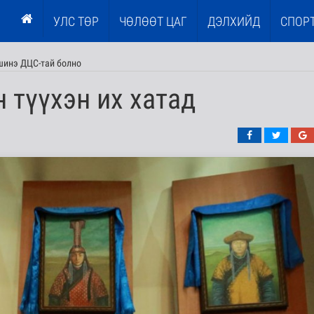
УЛС ТӨР
ЧӨЛӨӨТ ЦАГ
ДЭЛХИЙД
СПОР
шинэ ДЦС-тай болно
 түүхэн их хатад