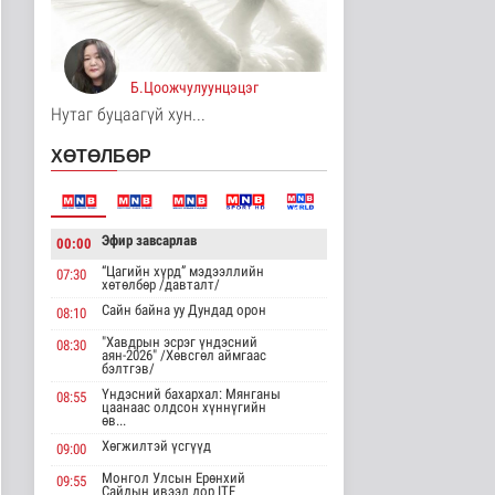
Үерийн аюулаас
сэрэмжтэй байхыг
анхааруулж байна
Б.Цоожчулуунцэцэг
Байгаль орчин
14 цаг 27 минутын өмнө
Нутаг буцаагүй хун...
Цагдаагийн
ХӨТӨЛБӨР
байгууллагын 102
тусгай дугаарт гэмт ..
Нийгэм
15 цаг 37 минутын өмнө
Эфир завсарлав
00:00
Үндэсний спортын
“Цагийн хүрд” мэдээллийн
07:30
зуны VIII наадам
хөтөлбөр /давталт/
амжилттай зохи..
Сайн байна уу Дундад орон
08:10
Cпорт
15 цаг 1 минутын өмнө
"Хавдрын эсрэг үндэсний
08:30
аян-2026" /Хөвсгөл аймгаас
бэлтгэв/
ОХУ-аас шатахууны
Үндэсний бахархал: Мянганы
08:55
импорт тасралтгүй
цаанаас олдсон хүннүгийн
хийгдэж байна
өв...
Нийгэм
Хөгжилтэй үсгүүд
09:00
15 цаг 10 минутын өмнө
Монгол Улсын Ерөнхий
09:55
Сайдын ивээл дор ITF