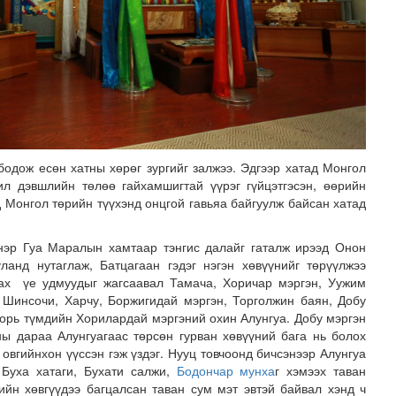
бодож есөн хатны хөрөг зургийг залжээ. Эдгээр хатад Монгол
ил дэвшлийн төлөө гайхамшигтай үүрэг гүйцэтгэсэн, өөрийн
д Монгол төрийн түүхэнд онцгой гавьяа байгуулж байсан хатад
хнэр Гуа Маралын хамтаар тэнгис далайг гаталж ирээд Онон
анд нутаглаж, Батцагаан гэдэг нэгэн хөвүүнийг төрүүлжээ
аах үе удмуудыг жагсаавал Тамача, Хоричар мэргэн, Уужим
, Шинсочи, Харчу, Боржигидай мэргэн, Торголжин баян, Добу
Хорь түмдийн Хорилардай мэргэний охин Алунгуа. Добу мэргэн
ны дараа Алунгуагаас төрсөн гурван хөвүүний бага нь болох
овгийнхон үүссэн гэж үздэг. Нууц товчоонд бичсэнээр Алунгуа
, Буха хатаги, Бухати салжи,
Бодончар мунха
г хэмээх таван
ийн хөвгүүдээ багцалсан таван сум мэт эвтэй байвал хэнд ч