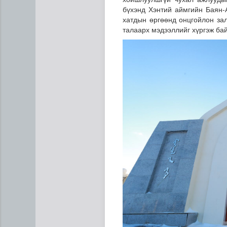
бүхэнд Хэнтий аймгийн Баян-
хатдын өргөөнд онцгойлон за
талаарх мэдээллийг хүргэж ба
Дипломат төлөөлөгчийн га