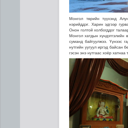
Монгол төрийн түүхэнд Алун
нэрийддэг. Харин эдгээр гур
Онон голтой холбогддог талаа
Монгол хатдын хүндэтгэлийн ө
суманд байгуулжээ. Үүнээс г
нутгийн уугуул иргэд байсан б
гэсэн энэ нутгаас хоёр хатнаа 
Н.Номтойбаяр: Аймгуудад ту