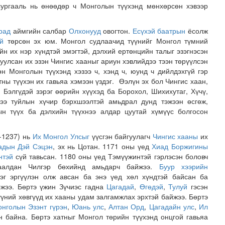
сургааль нь өнөөдөр ч Монголын түүхэнд мөнхөрсөн хэвээр
рад
аймгийн салбар
Олхонууд
овогтон.
Есүхэй баатрын
ёсолж
й
төрсөн эх юм. Монгол судлаачид түүнийг Монгол түмний
йн их нэр хүндтэй эмэгтэй, дэлхий ертөнцийн талыг эзэгнэсэн
гуулсан их эзэн Чингис хааныг ариун хэвлийдээ тээн төрүүлсэн
н Монголын түүхэнд хэзээ ч, хэнд ч, юунд ч дийлдэхгүй гэр
тны түүхэн их гавьяа хэмээн үздэг. Өэлүн эх бол Чингис хаан,
, Бэлгүдэй зэрэг өөрийн хүүхэд ба Борохол, Шихихутаг, Хүчү,
дээ туйлын хүчир бэрхшээлтэй амьдрал дунд тэжээн өсгөж,
ын түүх ба дэлхийн түүхнээ алдар цуутай хүмүүс болгосон
1-1237) нь
Их Монгол Улсыг
үүсгэн байгуулагч
Чингис хааны
их
адын
Дэй Сэцэн
, эх нь Цотан. 1171 оны үед
Хиад Боржигины
нтэй
сүй тавьсан. 1180 оны үед Тэмүүжинтэй гэрлэсэн боловч
алдан Чилгэр бөхийнд амьдарч байжээ.
Буур хээрийн
г эргүүлэн олж авсан ба энэ үед хөл хүндтэй байсан ба
жээ. Бөртэ үжин Зүчиэс гадна
Цагадай
,
Өгөдэй
,
Тулуй
гэсэн
үүний хөвгүүд их хааны удам залгамжлах эрхтэй байжээ. Бөртэ
нголын Эзэнт гүрэн
,
Юань улс
,
Алтан Орд
,
Цагадайн улс
,
Ил
 байна. Бөртэ хатныг Монгол төрийн түүхэнд онцгой гавьяа