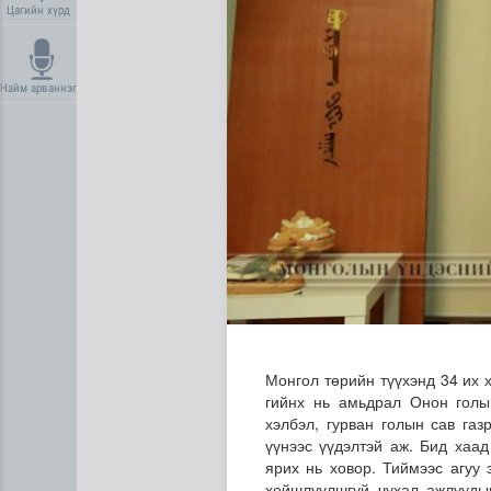
Цагийн хүрд
Найм арваннэг
Дундговь аймагт Нарны цах
Монгол төрийн түүхэнд 34 их х
гийнх нь амьдрал Онон голы
хэлбэл, гурван голын сав газ
үүнээс үүдэлтэй аж. Бид хаад
ярих нь ховор. Тиймээс агуу 
хойшлуулшгүй чухал ажлуудын