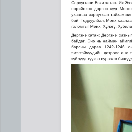
Сорхугтани Бэхи хатан: Их Эзэ
өөрийнхөө дөрвөн хүүг Монго
ухаанаа зориулсан гайхамшиг
бий. Тодруулбал, Мөнх хаанаа
голомтыг Мөнх, Хүлэгү, Хубилай
Дөргэнэ хатан: Дөргэнэ хатны
байдаг. Энэ нь найман аймгий
барсны дараа 1242-1246 о
эмэгтэйчүүдийн дотроос анх 
зүйлүүд түүхэн сурвалж бичгүү