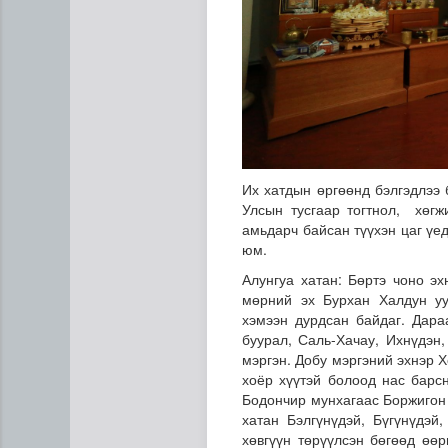
Их хатдын өргөөнд бэлгэдлээ 
Улсын тусгаар тогтнол, хөгж
амьдарч байсан түүхэн цаг үе
юм.
Алунгуа хатан: Бөртэ чоно э
мөрний эх Бурхан Халдун уул
хэмээн дурдсан байдаг. Дар
буурал, Саль-Хачау, Ихнүдэн
мэргэн. Добу мэргэний эхнэр 
хоёр хүүтэй болоод нас барс
Бодончир мунхагаас Боржигон 
хатан Бэлгүнүдэй, Бүгүнүдэй
хөвгүүн төрүүлсэн бөгөөд өөр