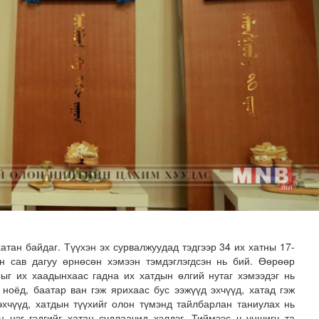
илгаан станц барих ажил үргэлжилж байна
атан байдаг. Түүхэн эх сурвалжуудад тэдгээр 34 их хатны 17-
н сав дагуу өрнөсөн хэмээн тэмдэглэгдсэн нь бий. Өөрөөр
рыг их хаадынхаас гадна их хатдын өлгий нутаг хэмээдэг нь
 ноёд, баатар ван гэж ярихаас бус ээжүүд эхчүүд, хатад гэж
эхчүүд, хатдын түүхийг олон түмэнд тайлбарлан таниулах нь
 нэг гэдгийг хатан судлаачид хэлдэг. Тиймээс ч уншигч та