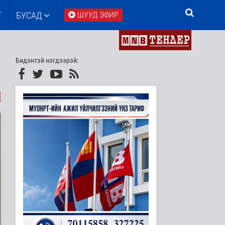
Т
БУСАД
ШУУД ЭФИР
Бидэнтэй нэгдээрэй: