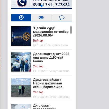
"Цагийн хүрд"
мэдээллийн хөтөлбөр
/2026.08.06/
Нийгэм
7 цаг 25 минутын өмнө
Даланзадгад хот 2028
онд шинэ ДЦС-тай
болно
Улс төр
10 цаг 51 минутын өмнө
Дундговь аймагт
Нарны цахилгаан
станц барих ажил..
Улс төр
10 цаг 54 минутын өмнө
Дипломат