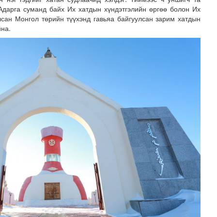
Адарга суманд байх Их хатдын хүндэтгэлийн өргөө болон Их
лсан Монгол төрийн түүхэнд гавьяа байгуулсан зарим хатдын
йна.
зруудын төлөөлөгчид COP17-ын байгууламжтай танилцлаа