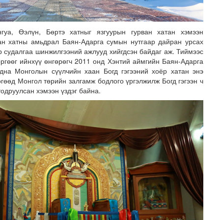
гуа, Өэлүн, Бөртэ хатныг язгуурын гурван хатан хэмээн
ван хатны амьдрал Баян-Адарга сумын нутгаар дайран урсах
р судалгаа шинжилгээний ажлууд хийгдсэн байдаг аж. Тиймээс
ргөөг ийнхүү өнгөрөгч 2011 онд Хэнтий аймгийн Баян-Адарга
адна Монголын сүүлчийн хаан Богд гэгээний хоёр хатан энэ
өгөөд Монгол төрийн залгамж бодлого үргэлжилж Богд гэгээн ч
тодруулсан хэмээн үздэг байна.
лгамдаж буй асуудлуудыг 7 хоног бүр Засгийн газрын х..