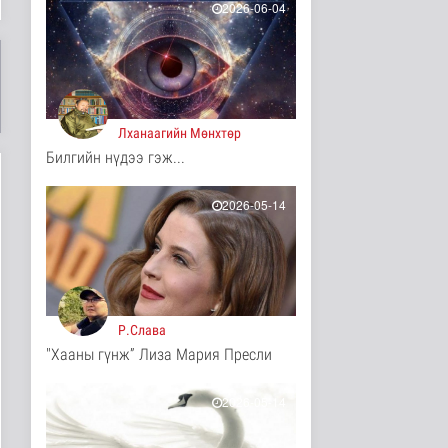
2026-06-04
4 цаг 8 минутын өмнө
Хөдөө орон нутагт
шатахуун
нийлүүлэлтийг хоёр да..
Нийгэм
4 цаг 10 минутын өмнө
Лханаагийн Мөнхтөр
Билгийн нүдээ гэж...
ЦАГ АГААР:
Улаанбаатарт өдөртөө
26 хэм дулаан
2026-05-14
Байгаль орчин
4 цаг 22 минутын өмнө
Монгол Улсын Төрийн
дуулал
Энтертайнмент
8 цаг 38 минутын өмнө
Р.Слава
"Хааны гүнж” Лиза Мария Пресли
"Цагийн хүрд"
мэдээллийн хөтөлбөр
/2026.08.08/
2026-05-14
Нийгэм
18 цаг 42 минутын өмнө