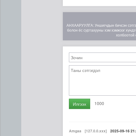
АНХААРУУЛГА: Уншигчдын бичсэн сэтгэгд
болон ёс суртахууны хэм хэмжээг хүндэт
холбоотой 
1000
Илгээх
Amgaa
[127.0.0.xxx]
2025-09-16 21