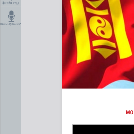
Цагийн хүрд
Найм арваннэг
Он гарсаар 43,131 суудлы
МО