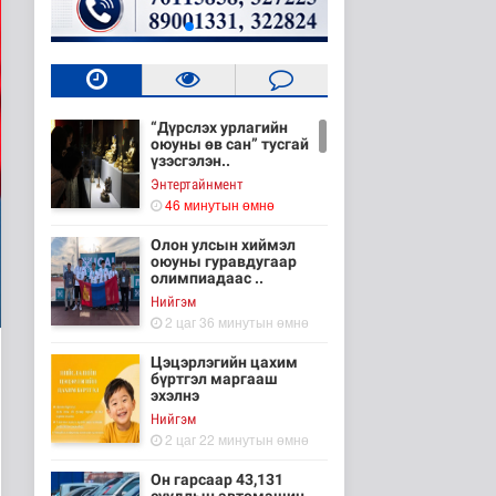
“Дүрслэх урлагийн
оюуны өв сан” тусгай
үзэсгэлэн..
Энтертайнмент
46 минутын өмнө
Олон улсын хиймэл
оюуны гуравдугаар
олимпиадаас ..
Нийгэм
2 цаг 36 минутын өмнө
Цэцэрлэгийн цахим
бүртгэл маргааш
эхэлнэ
Нийгэм
2 цаг 22 минутын өмнө
Он гарсаар 43,131