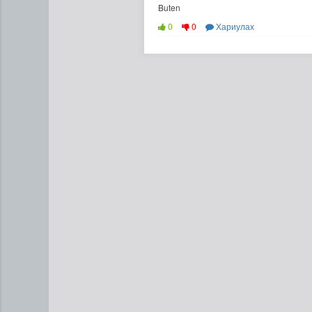
Buten
0
0
Хариулах