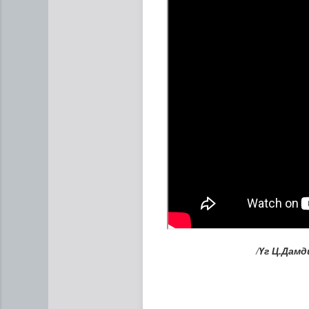
"Сэлэнгэ-2026” хээрийн су
/Үг Ц.Дам