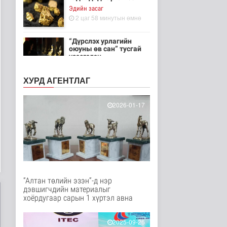
Эдийн засаг
2 цаг 58 минутын өмнө
“Дүрслэх урлагийн
оюуны өв сан” тусгай
үзэсгэлэн..
Энтертайнмент
3 цаг 47 минутын өмнө
ХУРД АГЕНТЛАГ
Олон улсын хиймэл
оюуны гуравдугаар
2026-01-17
олимпиадаас ..
Нийгэм
4 цаг 37 минутын өмнө
Цэцэрлэгийн цахим
бүртгэл маргааш
эхэлнэ
Нийгэм
“Алтан төлийн эзэн”-д нэр
4 цаг 23 минутын өмнө
дэвшигчдийн материалыг
хоёрдугаар сарын 1 хүртэл авна
Он гарсаар 43,131
суудлын автомашин
импортолжээ
2025-09-26