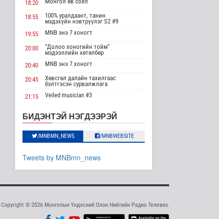
Монгол өв соёл
эрхлэгчдийг дэмжих
18:20
инкубат..
100% уралдаант, танин
18:55
Нийгэм
мэдэхүйн нэвтрүүлэг S2 #9
22 цаг 27 минутын өмнө
MNB энэ 7 хоногт
19:55
Сүхбаатар суманд
“Долоо хоногийн тойм”
20:00
мэдээллийн хөтөлбөр
баригдаж буй 70 МВт-
ын хүчин ча..
MNB энэ 7 хоногт
20:40
Улс төр
Хөвсгөл далайн тахилгаас
20:45
23 цаг 40 минутын өмнө
бэлтгэсэн сурвалжлага
Veiled musician #3
21:15
Газрын тосны
агуулахууд эхнээсээ
“Inda house 1” МУСК
22:00
ашиглалтад орох..
БИДЭНТЭЙ НЭГДЭЭРЭЙ
“Гэрэлтэй цонх” үдшийн
Улс төр
23:35
хөтөлбөр
2026-08-08 15:56
/MNBMN_NEWS
/MNBWEBSITE
ЦАГ АГААР:
Tweets by MNBmn_news
Улаанбаатарт шөнөдөө
21 хэм дулаан
Байгаль орчин
2026-08-08 15:01
Хүүхдийн эрүүл,
Copyright © 2026 Монголын Үндэсний Олон Нийтийн Радио Телевиз.
аюулгүй орчинд
суралцах нөхцөлий..