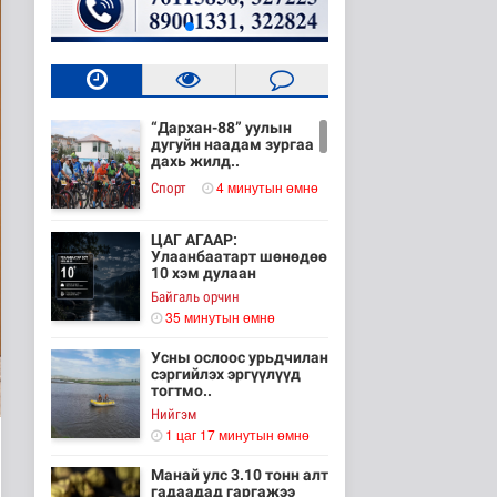
“Дархан-88” уулын
дугуйн наадам зургаа
дахь жилд..
4 минутын өмнө
Cпорт
ЦАГ АГААР:
Улаанбаатарт шөнөдөө
10 хэм дулаан
Байгаль орчин
35 минутын өмнө
Усны ослоос урьдчилан
сэргийлэх эргүүлүүд
тогтмо..
Нийгэм
1 цаг 17 минутын өмнө
Манай улс 3.10 тонн алт
гадаадад гаргажээ