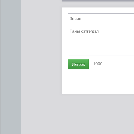
1000
Илгээх
Цэцэрлэгийн цахим бүртгэл