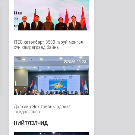
Нийгэм
5 цаг 33 минутын өмнө
"Сэлэнгэ-2026” хээрийн
сургууль амжилттай
явагда..
Нийгэм
5 цаг 18 минутын өмнө
ITEC хөтөлбөрт 3500 гаруй монгол
хүн хамрагдаад байна
Испани улс
цагаачлалын
маргааны улмаас
2025-09-23
Италиас и..
Дэлхийд
6 цаг 51 минутын өмнө
БНСУ залуу хосуудыг
гэрлэлтээ
бүртгүүлэхээс зайл..
Дэлхийд
Дэлхийн Энх тайвны өдрийг
6 цаг 53 минутын өмнө
тэмдэглэлээ
Иргэд: Хичээлийн
НИЙТЛЭЛЧИД
хэрэгслийн үнэ багагүй
нэмэгдсэ..
Нийгэм