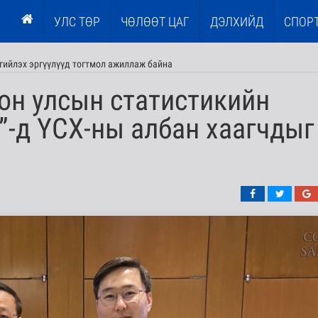
УЛС ТӨР
ЧӨЛӨӨТ ЦАГ
ДЭЛХИЙД
СПОР
гийлэх эргүүлүүд тогтмол ажиллаж байна
он улсын статистикийн
”-д ҮСХ-ны албан хаагчдыг