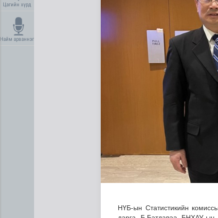
Цагийн хүрд
Найм арваннэг
Манай улс 3.10 тонн алт г
НҮБ-ын Статистикийн комиссы
дарга Б.Батдаваа БНХАУ-ын