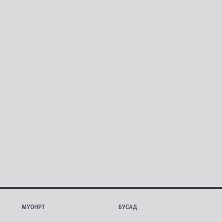
МҮОНРТ
БУСАД