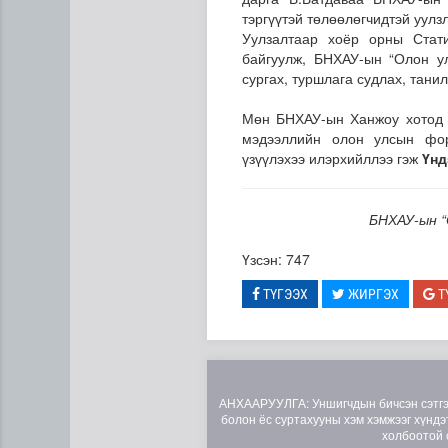
тэргүүтэй төлөөлөгчидтэй уулз
Уулзалтаар хоёр орны Стат
байгуулж, БНХАУ-ын “Олон ул
сургах, туршлага судлах, тани
Мөн БНХАУ-ын Ханжоу хотод 2
мэдээллийн олон улсын фо
үзүүлэхээ илэрхийллээ гэж
Үнд
“Дүрслэх урлагийн оюуны өв
БНХАУ-ын “
Үзсэн: 747
ТҮГЭЭХ
ЖИРГЭХ
Т
АНХААРУУЛГА: Уншигчдын бичсэн сэтгэгд
болон ёс суртахууны хэм хэмжээг хүндэт
холбоотой 