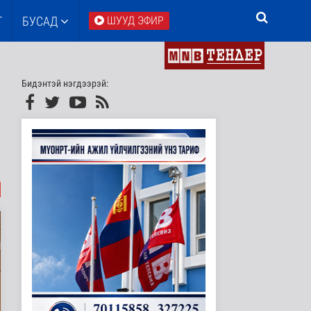
Т
БУСАД
ШУУД ЭФИР
Бидэнтэй нэгдээрэй: