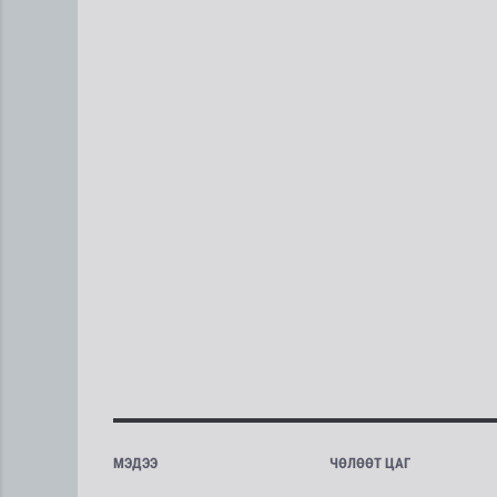
МЭДЭЭ
ЧӨЛӨӨТ ЦАГ