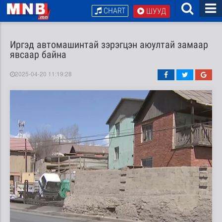
CHART
ШУУД
Иргэд автомашинтай зэрэгцэн аюултай замаар
явсаар байна
2025-04-20 11:19:28