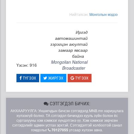
Нийтэлсэн:
Moнголын мэдээ
Иргэд
автомашинтай
зэрэгцэн аюултай
замаар явсаар
байна
Mongolian National
Үзсэн: 916
Broadcaster
ТҮГЭЭХ
ЖИРГЭХ
ТҮГЭЭХ
СЭТГЭГДЭЛ БИЧИХ:
АНХААРУУЛГА: Уншигчдын бичсэн сэтгэгдэлд MNB.mn хариуцлага
хүлээхгүй болно. ТА сэтгэгдэл бичихдээ хууль зүйн болон ёс
суртахууны хэм хэмжээг хүндэтгэнэ үү. Хэм хэмжээг зөрчсөн
сэтгэгдэлийг админ устгах эрхтэй. Сэтгэгдэлтэй холбоотой санал
гомдолыг
70127055
утсаар хүлээн авна.