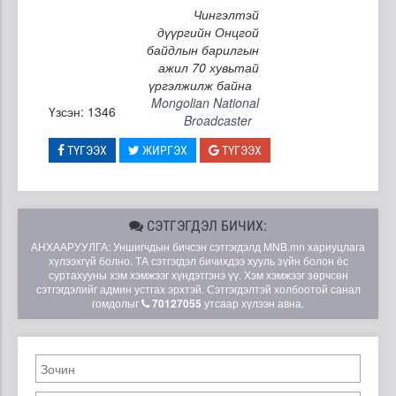
Чингэлтэй
дүүргийн Онцгой
байдлын барилгын
ажил 70 хувьтай
үргэлжилж байна
Mongolian National
Үзсэн: 1346
Broadcaster
ТҮГЭЭХ
ЖИРГЭХ
ТҮГЭЭХ
СЭТГЭГДЭЛ БИЧИХ:
АНХААРУУЛГА: Уншигчдын бичсэн сэтгэгдэлд MNB.mn хариуцлага
хүлээхгүй болно. ТА сэтгэгдэл бичихдээ хууль зүйн болон ёс
суртахууны хэм хэмжээг хүндэтгэнэ үү. Хэм хэмжээг зөрчсөн
сэтгэгдэлийг админ устгах эрхтэй. Сэтгэгдэлтэй холбоотой санал
гомдолыг
70127055
утсаар хүлээн авна.