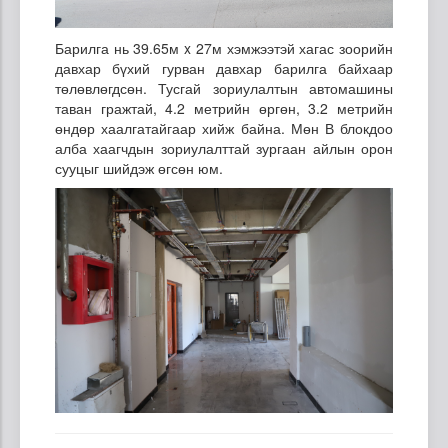
Барилга нь 39.65м x 27м хэмжээтэй хагас зоорийн
давхар бүхий гурван давхар барилга байхаар
төлөвлөгдсөн. Тусгай зориулалтын автомашины
таван гражтай, 4.2 метрийн өргөн, 3.2 метрийн
өндөр хаалгатайгаар хийж байна. Мөн В блокдоо
алба хаагчдын зориулалттай зургаан айлын орон
сууцыг шийдэж өгсөн юм.