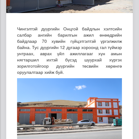
Чингэлтэй дүүргийн Онцгой байдлын хэлтсийн
салбар ангийн барилгын ажил өнөөдрийн
байдлаар 70 хувийн гүйцэтгэлтэй үргэлжилж
байна. Тус дүүргийн 12 дугаар хороонд гал түймэр
унтраах, аврах үйл ажиллагааг хүн амын
нягтаршил ихтэй бүсэд шуурхай хүргэх
зорилготойгоор дүүргийн төсвийн хөрөнгө
оруулалтаар хийж буй.