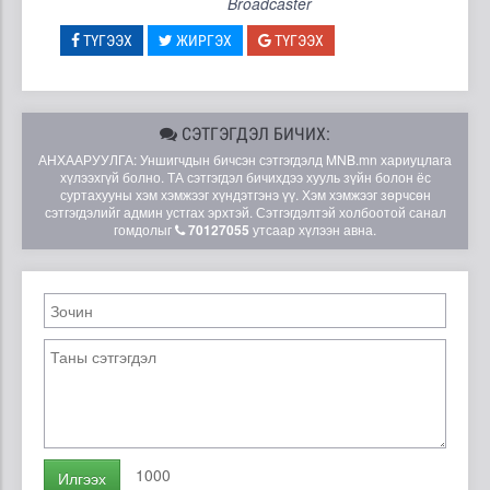
Broadcaster
ТҮГЭЭХ
ЖИРГЭХ
ТҮГЭЭХ
СЭТГЭГДЭЛ БИЧИХ:
АНХААРУУЛГА: Уншигчдын бичсэн сэтгэгдэлд MNB.mn хариуцлага
хүлээхгүй болно. ТА сэтгэгдэл бичихдээ хууль зүйн болон ёс
суртахууны хэм хэмжээг хүндэтгэнэ үү. Хэм хэмжээг зөрчсөн
сэтгэгдэлийг админ устгах эрхтэй. Сэтгэгдэлтэй холбоотой санал
гомдолыг
70127055
утсаар хүлээн авна.
1000
Илгээх