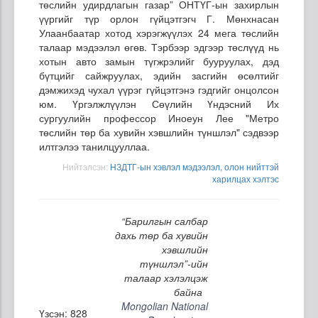
төслийн удирдлагын газар” ОНТҮГ-ын захирлын
үүргийг түр орлон гүйцэтгэгч Г. Мөнхнасан
Улаанбаатар хотод хэрэгжүүлэх 24 мега төслийн
талаар мэдээлэл өгөв. Тэрбээр эдгээр төслүүд нь
хотын авто замын түгжрэлийг бууруулах, дэд
бүтцийг сайжруулах, эдийн засгийн өсөлтийг
дэмжихэд чухал үүрэг гүйцэтгэнэ гэдгийг онцолсон
юм. Үргэлжлүүлэн Сөүлийн Үндэсний Их
сургуулийн профессор Иноеун Лее "Метро
төслийн төр ба хувийн хэвшлийн түншлэл" сэдвээр
илтгэлээ танилцууллаа.
Нийтэлсэн:
НЗДТГ-ын хэвлэл мэдээлэл, олон нийттэй
харилцах хэлтэс
“Барилгын салбар
дахь төр ба хувийн
хэвшлийн
түншлэл”-ийн
талаар хэлэлцэж
байна
Mongolian National
Үзсэн: 828