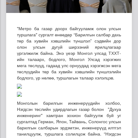
"Метро ба газар доорх байгууламж олон улсын
туршлага" сургалт өнөөдөр “Барилгын салбар дахь
төр ба хувийн хэвшлийн түншлэл” сэдвийн дор
олон улсын дугуй ширээний ярилцлагаар
үргэлжилж байна. Энэ үеэр Монгол улсад ТХХТ-
ийн талаарх, бодлого, Монгол Улсад хэрэгжих
мега төслүүд, гадаад улс орнуудад хэрэгжсэн мега
төслүүдийн төр ба хувийн хэвшлийн түншлэлийн
бодлого, үр нөлөө, туршлагын талаар хэлэлцэв.
Монголын барилгын инженерүүдийн холбоо,
Нэгдсэн төслийн удирдлагын газар болон "Духуа
инженеринг" хамтран зохион байгуулж буй уг
сургалтад Герман, Япон, Тайвань, Солонгос улсын
барилгын салбарын эрдэмтэн, инженерүүд илтгэл
танилцуулж, туршлага солилцож байна. “Нэгдсэн