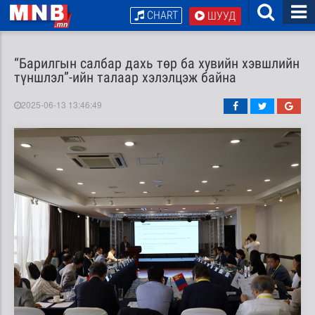
CHART
ШУУД
“Барилгын салбар дахь төр ба хувийн хэвшлийн
түншлэл”-ийн талаар хэлэлцэж байна
2025-06-13 13:46:49