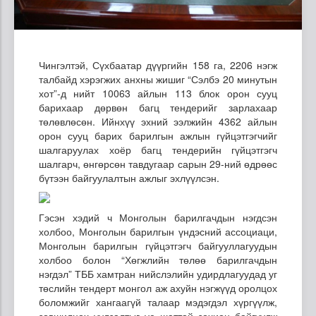
Чингэлтэй, Сүхбаатар дүүргийн 158 га, 2206 нэгж
талбайд хэрэгжих анхны жишиг “Сэлбэ 20 минутын
хот”-д нийт 10063 айлын 113 блок орон сууц
барихаар дөрвөн багц тендерийг зарлахаар
төлөвлөсөн. Ийнхүү эхний ээлжийн 4362 айлын
орон сууц барих барилгын ажлын гүйцэтгэгчийг
шалгаруулах хоёр багц тендерийн гүйцэтгэгч
шалгарч, өнгөрсөн тавдугаар сарын 29-ний өдрөөс
бүтээн байгуулалтын ажлыг эхлүүлсэн.
Гэсэн хэдий ч Монголын барилгачдын нэгдсэн
холбоо, Монголын барилгын үндэсний ассоциаци,
Монголын барилгын гүйцэтгэгч байгууллагуудын
холбоо болон “Хөгжлийн төлөө барилгачдын
нэгдэл” ТББ хамтран нийслэлийн удирдлагуудад уг
төслийн тендерт монгол аж ахуйн нэгжүүд оролцох
боломжийг хангаагүй талаар мэдэгдэл хүргүүлж,
зөвшилцөх уулзалтыг үе шаттай зохион байгуулж