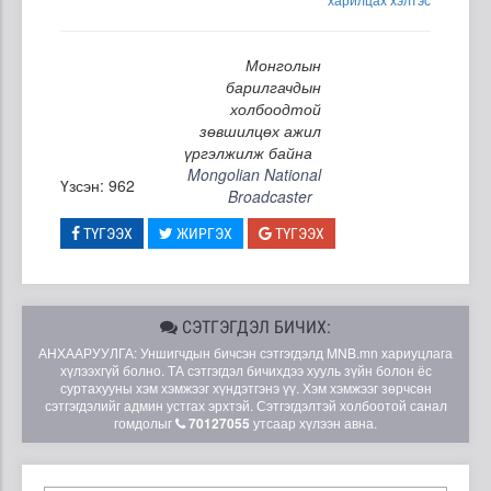
Монголын
барилгачдын
холбоодтой
зөвшилцөх ажил
үргэлжилж байна
Mongolian National
Үзсэн: 962
Broadcaster
ТҮГЭЭХ
ЖИРГЭХ
ТҮГЭЭХ
СЭТГЭГДЭЛ БИЧИХ:
АНХААРУУЛГА: Уншигчдын бичсэн сэтгэгдэлд MNB.mn хариуцлага
хүлээхгүй болно. ТА сэтгэгдэл бичихдээ хууль зүйн болон ёс
суртахууны хэм хэмжээг хүндэтгэнэ үү. Хэм хэмжээг зөрчсөн
сэтгэгдэлийг админ устгах эрхтэй. Сэтгэгдэлтэй холбоотой санал
гомдолыг
70127055
утсаар хүлээн авна.