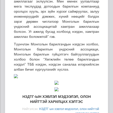
ажиллагааг эхлүүлсэн. Мөн өмнөх уулзалтаар
мега төслүүдэд дотоодын барилгын компаниуд
оролцох хууль, эрх зүйн хүрээг сайжруулах, залуу
инженерүүдийг дэмжих, хүний нөөцийг бэлдэх
зэрэг дөрвөн чиглэлээр Монголын барилгын
үндэсний ассоциацитай хамтран ажиллахаар
болсон. Уг ажилд бусад холбоод нэгдэн, хамтран
ажиллах боломжтой” гэв.
Түүнчлэн Монголын барилгачдын нэгдсэн холбоо,
Монголын барилгын үндэсний ассоциаци,
Монголын барилгын гүйцэтгэгч байгууллагуудын
холбоо болон “Хөгжлийн төлөө барилгачдын
нэгдэл” ТББ нэгдэн, нэгдсэн саналаа илэрхийлсэн
албан бичиг хүргүүлэхийг хүслээ.
НЗДТГ-ЫН ХЭВЛЭЛ МЭДЭЭЛЭЛ, ОЛОН
НИЙТТЭЙ ХАРИЛЦАХ ХЭЛТЭС
Нийтэлсэн:
НЗДТГ-ын хэвлэл мэдээлэл, олон нийттэй
харилцах хэлтэс