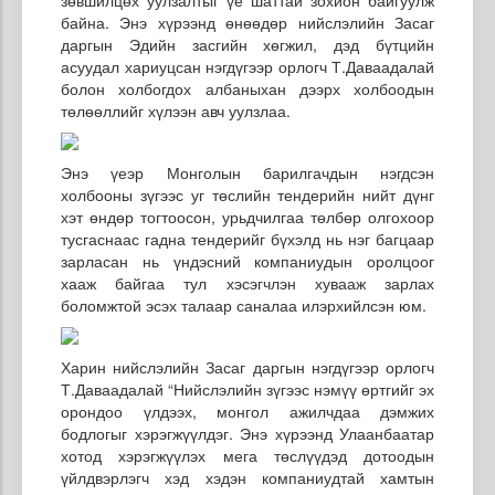
байна. Энэ хүрээнд өнөөдөр нийслэлийн Засаг
даргын Эдийн засгийн хөгжил, дэд бүтцийн
асуудал хариуцсан нэгдүгээр орлогч Т.Даваадалай
болон холбогдох албаныхан дээрх холбоодын
төлөөллийг хүлээн авч уулзлаа.
Энэ үеэр Монголын барилгачдын нэгдсэн
холбооны зүгээс уг төслийн тендерийн нийт дүнг
хэт өндөр тогтоосон, урьдчилгаа төлбөр олгохоор
тусгаснаас гадна тендерийг бүхэлд нь нэг багцаар
зарласан нь үндэсний компаниудын оролцоог
хааж байгаа тул хэсэгчлэн хувааж зарлах
боломжтой эсэх талаар саналаа илэрхийлсэн юм.
Харин нийслэлийн Засаг даргын нэгдүгээр орлогч
Т.Даваадалай “Нийслэлийн зүгээс нэмүү өртгийг эх
орондоо үлдээх, монгол ажилчдаа дэмжих
бодлогыг хэрэгжүүлдэг. Энэ хүрээнд Улаанбаатар
хотод хэрэгжүүлэх мега төслүүдэд дотоодын
үйлдвэрлэгч хэд хэдэн компаниудтай хамтын