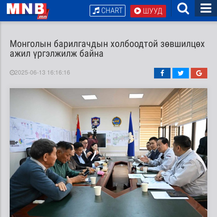
CHART
ШУУД
Монголын барилгачдын холбоодтой зөвшилцөх
ажил үргэлжилж байна
2025-06-13 16:16:16