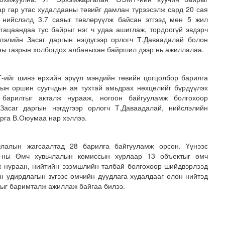
р гар утас худалдааны төвийг дамлан түрээсэлж сард 20 сая
ч нийслэлд 3.7 саяыг төвлөрүүлж байсан этгээд мөн 5 жил
хугацаандаа тус байрыг нэг ч удаа ашиглаж, тордоогүй эвдэрч
лэлийн Засаг даргын нэгдүгээр орлогч Т.Даваадалай болон
ы газрын холбогдох албаныхан байршил дээр нь ажиллалаа.
-ийг шинэ өрхийн эрүүл мэндийн төвийн цогцолбор барилга
ын оршин суугчдын ая тухтай амьдрах нөхцөлийг бүрдүүлэх
 барилгыг акталж нурааж, ногоон байгууламж болгохоор
лгамдаж буй асуудлуудыг 7 хоног бүр Засгийн газрын х..
Засаг даргын нэгдүгээр орлогч Т.Даваадалай, нийслэлийн
рга В.Оюумаа нар хэллээ.
члалын жагсаалтад 28 барилга байгууламж орсон. Үүнээс
2-ны Өмч хувьчлалын комиссын хурлаар 13 объектыг өмч
ж нураан, нийтийн эзэмшлийн талбай болгохоор шийдвэрлээд
н удирдлагын зүгээс өмчийн дуудлага худалдааг олон нийтэд
чмыг баримталж ажиллаж байгаа билээ.