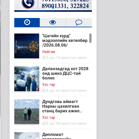
"Цагийн хүрд"
мэдээллийн хөтөлбөр
/2026.08.06/
Нийгэм
5 цаг 18 минутын өмнө
Даланзадгад хот 2028
онд шинэ ДЦС-тай
болно
Улс төр
8 цаг 44 минутын өмнө
Дундговь аймагт
Нарны цахилгаан
станц барих ажил..
Улс төр
8 цаг 48 минутын өмнө
Дипломат