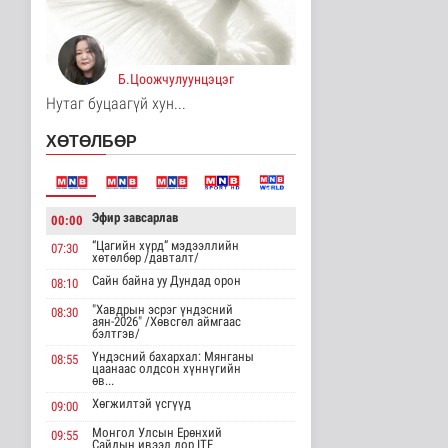
Үерийн аюулаас
сэрэмжтэй байхыг
анхааруулж байна
Б.Цоожчулуунцэцэг
Байгаль орчин
12 цаг 20 минутын өмнө
Нутаг буцаагүй хун...
Цагдаагийн
ХӨТӨЛБӨР
байгууллагын 102
тусгай дугаарт гэмт ..
Нийгэм
13 цаг 30 минутын өмнө
Эфир завсарлав
00:00
Үндэсний спортын
“Цагийн хүрд” мэдээллийн
07:30
зуны VIII наадам
хөтөлбөр /давталт/
амжилттай зохи..
Сайн байна уу Дундад орон
08:10
Cпорт
13 цаг 54 минутын өмнө
"Хавдрын эсрэг үндэсний
08:30
аян-2026" /Хөвсгөл аймгаас
бэлтгэв/
ОХУ-аас шатахууны
Үндэсний бахархал: Мянганы
08:55
импорт тасралтгүй
цаанаас олдсон хүннүгийн
хийгдэж байна
өв...
Нийгэм
Хөгжилтэй үсгүүд
09:00
13 цаг 3 минутын өмнө
Монгол Улсын Ерөнхий
09:55
Сайдын ивээл дор ITF