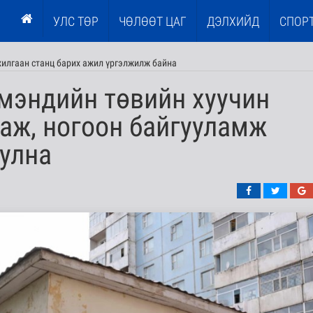
УЛС ТӨР
ЧӨЛӨӨТ ЦАГ
ДЭЛХИЙД
СПОР
илгаан станц барих ажил үргэлжилж байна
мэндийн төвийн хуучин
аж, ногоон байгууламж
улна