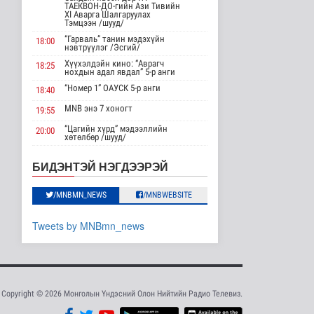
АНУ импортлогчдод
ТАЕКВОН-ДО-гийн Ази Тивийн
100 тэрбум
XI Аварга Шалгаруулах
Тэмцээн /шууд/
ам.долларын
тарифын..
“Гарваль” танин мэдэхүйн
18:00
нэвтрүүлэг /Эсгий/
Дэлхийд
13 цаг 3 минутын өмнө
Хүүхэлдэйн кино: “Аврагч
18:25
нохдын адал явдал” 5-р анги
Шейх Хасина
“Номер 1” ОАУСК 5-р анги
18:40
Бангладешт эргэн
MNB энэ 7 хоногт
ирэхээ зарлав
19:55
Дэлхийд
“Цагийн хүрд” мэдээллийн
20:00
13 цаг 10 минутын өмнө
хөтөлбөр /шууд/
MNB энэ 7 хоногт
20:40
Монгол Улсын эмэгтэй
БИДЭНТЭЙ НЭГДЭЭРЭЙ
шигшээ баг Азийн
Хөндөх сэдэв: Эмийн чанар
20:45
наадам-д о..
100% уралдаант, танин
/MNBMN_NEWS
/MNBWEBSITE
21:15
Cпорт
мэдэхүйн нэвтрүүлэг S2 #9
14 цаг 7 минутын өмнө
“Эргүүлэг” ОАУСК 5-р анги”
22:15
Tweets by MNBmn_news
Энэ сарын 15-наас
Эргэх дөрвөн цаг /Баянхонгор
23:30
эхэлж тээврийн
аймгаас бэлтгэв/
хэрэгслийн улсы..
Нийгэм
14 цаг 15 минутын өмнө
Copyright © 2026 Монголын Үндэсний Олон Нийтийн Радио Телевиз.
Хэт халууны улмаас