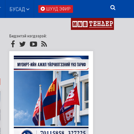
Т
БУСАД
ШУУД ЭФИР
Бидэнтэй нэгдээрэй: