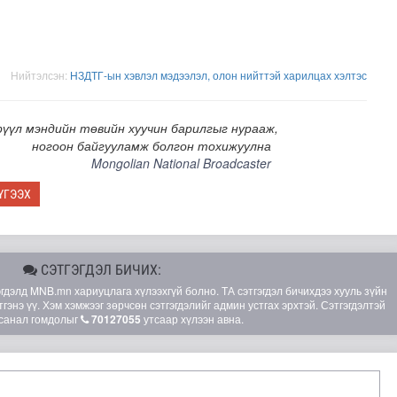
Нийтэлсэн:
НЗДТГ-ын хэвлэл мэдээлэл, олон нийттэй харилцах хэлтэс
рүүл мэндийн төвийн хуучин барилгыг нурааж,
ногоон байгууламж болгон тохижуулна
Mongolian National Broadcaster
ҮГЭЭХ
СЭТГЭГДЭЛ БИЧИХ:
элд MNB.mn хариуцлага хүлээхгүй болно. ТА сэтгэгдэл бичихдээ хууль зүйн
гэнэ үү. Хэм хэмжээг зөрчсөн сэтгэгдэлийг админ устгах эрхтэй. Сэтгэгдэлтэй
санал гомдолыг
70127055
утсаар хүлээн авна.