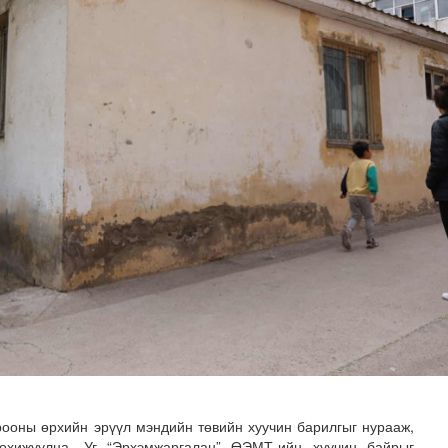
зруудын төлөөлөгчид COP17-ын байгууламжтай танилцлаа
рооны өрхийн эрүүл мэндийн төвийн хуучин барилгыг нурааж,
тохижуулна. Уг “Эрхэмжаргалан” ӨЭМТ-ийн хуучин байрыг