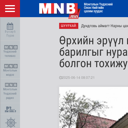
Дундговь аймагт Нарны цах
ШУУРХАЙ:
8-р сар 6
Пүрэв
Өрхийн эрүүл 
барилгыг нура
Үндэсний
телевиз
болгон тохижу
Монголын
мэдээ
2025-06-14 08:07:21
Монголын
Үндэсний
радио