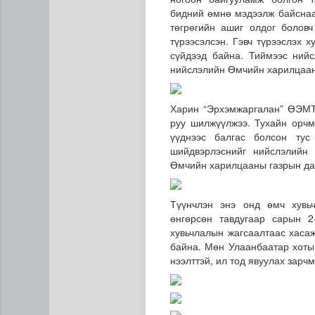
бидний өмнө мэдээлж байснаа
төгрөгийн ашиг олдог болов
түрээсэлсэн. Гэвч түрээслэх 
сүйдээд байна. Тиймээс нийс
нийслэлийн Өмчийн харилцаан
Харин “Эрхэмжаргалан” ӨЭМТ
руу шилжүүлжээ. Тухайн орчм
үүднээс балгас болсон тус
Н.Номтойбаяр: Аймгуудад ту
шийдвэрлэснийг нийслэлийн 
Өмчийн харилцааны газрын да
Түүнчлэн энэ онд өмч хувь
өнгөрсөн тавдугаар сарын 
хувьчлалын жагсаалтаас хаса
байна. Мөн Улаанбаатар хоты
нээлттэй, ил тод явуулах зар