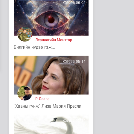
2026-06-04
10 цаг 29 минутын өмнө
ЦАГ АГААР:
Улаанбаатарт шөнөдөө
17 хэм дулаан
Байгаль орчин
11 цаг 34 минутын өмнө
Лханаагийн Мөнхтөр
Билгийн нүдээ гэж...
COP17-ын зочид,
төлөөлөгчдөд үйлчлэх
250 орчим ж..
2026-05-14
Нийгэм
12 цаг 55 минутын өмнө
Шатахууны нөөцийг
нэмэгдүүлэх,
доголдлыг арилгах..
Нийгэм
Р.Слава
12 цаг 59 минутын өмнө
"Хааны гүнж” Лиза Мария Пресли
Нийслэлийн иргэдийн
Төлөөлөгчдийн Хурлын
Ээлжит ..
2026-05-14
Нийгэм
12 цаг 5 минутын өмнө