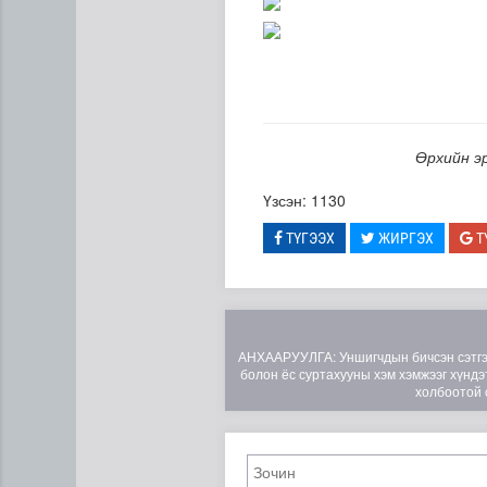
Өрхийн э
Үзсэн: 1130
ТҮГЭЭХ
ЖИРГЭХ
Т
АНХААРУУЛГА: Уншигчдын бичсэн сэтгэгд
болон ёс суртахууны хэм хэмжээг хүндэт
холбоотой 