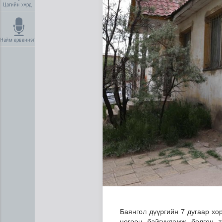
Цагийн хүрд
Найм арваннэг
Дипломат төлөөлөгчийн га
Баянгол дүүргийн 7 дугаар хо
ногоон байгууламж болгон 