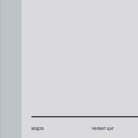
МЭДЭЭ
ЧӨЛӨӨТ ЦАГ