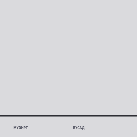
МҮОНРТ
БУСАД