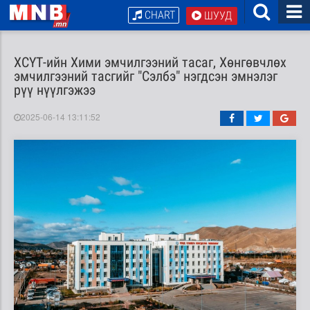
CHART
ШУУД
ХСҮТ-ийн Хими эмчилгээний тасаг, Хөнгөвчлөх
эмчилгээний тасгийг "Сэлбэ" нэгдсэн эмнэлэг
рүү нүүлгэжээ
2025-06-14 13:11:52