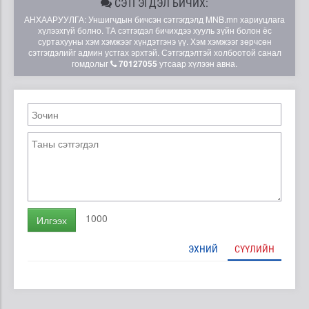
СЭТГЭГДЭЛ БИЧИХ:
АНХААРУУЛГА: Уншигчдын бичсэн сэтгэгдэлд MNB.mn хариуцлага
хүлээхгүй болно. ТА сэтгэгдэл бичихдээ хууль зүйн болон ёс
суртахууны хэм хэмжээг хүндэтгэнэ үү. Хэм хэмжээг зөрчсөн
сэтгэгдэлийг админ устгах эрхтэй. Сэтгэгдэлтэй холбоотой санал
гомдолыг
70127055
утсаар хүлээн авна.
1000
Илгээх
ЭХНИЙ
СҮҮЛИЙН