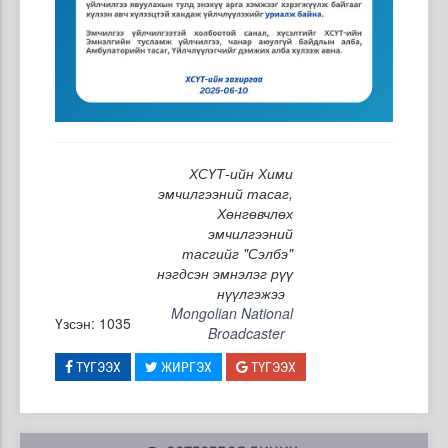
ХСҮТ-ийн Хими
эмчилгээний тасаг,
Хөнгөвчлөх
эмчилгээний
тасгийг "Сэлбэ"
нэгдсэн эмнэлэг рүү
нүүлгэжээ
Mongolian National
Үзсэн: 1035
Broadcaster
ТҮГЭЭХ
ЖИРГЭХ
ТҮГЭЭХ