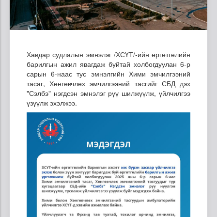
Хавдар судлалын эмнэлэг /ХСҮТ/-ийн өргөтгөлийн
барилгын ажил явагдаж буйтай холбогдуулан 6-р
сарын 6-наас тус эмнэлгийн Хими эмчилгээний
тасаг, Хөнгөвчлөх эмчилгээний тасгийг СБД дэх
"Сэлбэ" нэгдсэн эмнэлэг рүү шилжүүлж, үйлчилгээ
үзүүлж эхэлжээ.