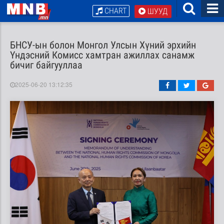
CHART
ШУУД
БНСУ-ын болон Монгол Улсын Хүний эрхийн
Үндэсний Комисс хамтран ажиллах санамж
бичиг байгууллаа
2025-06-20 13:12:35