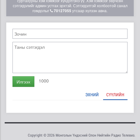
суртахууны хэм хэмжээг хүндэтгэнэ үү. Хэм хэмжээг зөрчсөн
сэтгэгдэлийг админ устгах эрхтэй. Сэтгэгдэлтэй холбоотой санал
гомдолыг
70127055
утсаар хүлээн авна.
1000
Илгээх
ЭХНИЙ
СҮҮЛИЙН
Copyright © 2026 Монголын Үндэсний Олон Нийтийн Радио Телевиз.