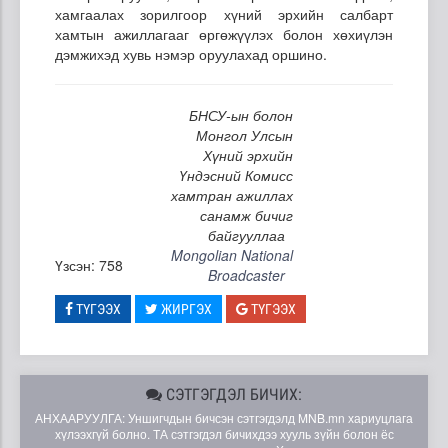
хамгаалах зорилгоор хүний эрхийн салбарт
хамтын ажиллагааг өргөжүүлэх болон хөхиүлэн
дэмжихэд хувь нэмэр оруулахад оршино.
БНСУ-ын болон
Монгол Улсын
Хүний эрхийн
Үндэсний Комисс
хамтран ажиллах
санамж бичиг
байгууллаа
Mongolian National
Үзсэн: 758
Broadcaster
ТҮГЭЭХ
ЖИРГЭХ
ТҮГЭЭХ
СЭТГЭГДЭЛ БИЧИХ:
АНХААРУУЛГА: Уншигчдын бичсэн сэтгэгдэлд MNB.mn хариуцлага
хүлээхгүй болно. ТА сэтгэгдэл бичихдээ хууль зүйн болон ёс