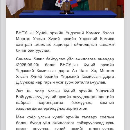
БНСУ-ын Хүний эрхийн Үндэсний Комисс болон
Монгол Улсын Хүний эрхийн Үндэсний Комисс
хамтран ажиллах харилцан ойлголцлын санамж
бичиг байгууллаа.
Санамж бичиг байгуулах үйл ажиллагаа өнөөдөр
/2025.06.20/ болж БНСУ-ын Хүний эрхийн
Үндэсний Комиссын дарга Ан Чанг Хо, Монгол
Улсын Хүний эрхийн Үндэсний Комиссын дарга
Д.Сүнжид нар гарын үсэг зурж баталгаажуулав.
Энэ нь хоёр улсын Хүний эрхийн Үндэсний
Байгууллагууд хүний эрхийн асуудлаарх одоогийн
найрсаг харилцаагаа бэхжүүлэх, хамтын
ажиллагаагаа өргөжүүлэх зорилготой.
Мөн хоёр улсын хүний эрхийн талаарх соёлын
болон бусад үйл ажиллагааг сайжруулахад хувь
нэмэр оруулах, хүний эрхийг төлөвшүүлэх,