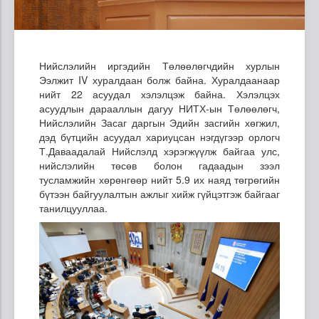
Нийслэлийн иргэдийн Төлөөлөгчдийн хурлын
Ээлжит IV хуралдаан болж байна. Хуралдаанаар
нийт 22 асуудал хэлэлцэж байна. Хэлэлцэх
асуудлын дарааллын дагуу НИТХ-ын Төлөөлөгч,
Нийслэлийн Засаг даргын Эдийн засгийн хөгжил,
дэд бүтцийн асуудал хариуцсан нэгдүгээр орлогч
Т.Даваадалай Нийслэлд хэрэгжүүлж байгаа улс,
нийслэлийн төсөв болон гадаадын зээл
тусламжийн хөрөнгөөр нийт 5.9 их наяд төгрөгийн
бүтээн байгуулалтын ажлыг хийж гүйцэтгэж байгааг
танилцууллаа.