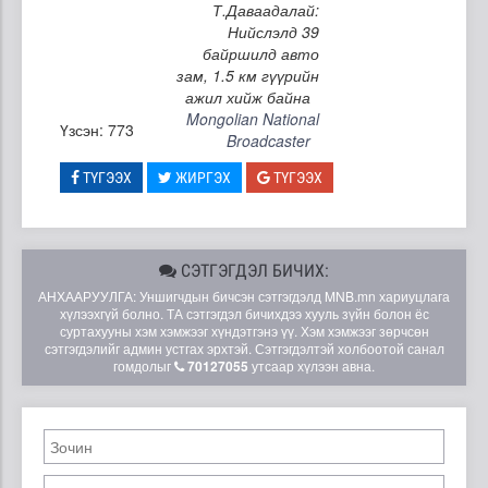
Т.Даваадалай:
Нийслэлд 39
байршилд авто
зам, 1.5 км гүүрийн
ажил хийж байна
Mongolian National
Үзсэн: 773
Broadcaster
ТҮГЭЭХ
ЖИРГЭХ
ТҮГЭЭХ
СЭТГЭГДЭЛ БИЧИХ:
АНХААРУУЛГА: Уншигчдын бичсэн сэтгэгдэлд MNB.mn хариуцлага
хүлээхгүй болно. ТА сэтгэгдэл бичихдээ хууль зүйн болон ёс
суртахууны хэм хэмжээг хүндэтгэнэ үү. Хэм хэмжээг зөрчсөн
сэтгэгдэлийг админ устгах эрхтэй. Сэтгэгдэлтэй холбоотой санал
гомдолыг
70127055
утсаар хүлээн авна.