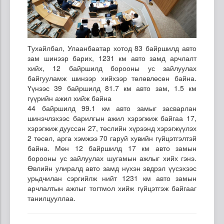
Тухайлбал, Улаанбаатар хотод 83 байршилд авто
зам шинээр барих, 1231 км авто замд арчлалт
хийх, 12 байршилд борооны ус зайлуулах
байгууламж шинээр хийхээр төлөвлөсөн байна.
Үүнээс 39 байршилд 81.7 км авто зам, 1.5 км
гүүрийн ажил хийж байна
44 байршилд 99.1 км авто замыг засварлан
шинэчлэхээс барилгын ажил хэрэгжиж байгаа 17,
хэрэгжиж дууссан 27, төслийн хүрээнд хэрэгжүүлэх
2 төсөл, арга хэмжээ 70 гаруй хувийн гүйцэтгэлтэй
байна. Мөн 12 байршилд 17 км авто замын
борооны ус зайлуулах шугамын ажлыг хийх гэнэ.
Өвлийн улиралд авто замд нүхэн эвдрэл үүсэхээс
урьдчилан сэргийлж нийт 1231 км авто замын
арчлалтын ажлыг тогтмол хийж гүйцэтгэж байгааг
танилцууллаа.