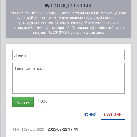
СЭТГЭГДЭЛ БИЧИХ:
АНХААРУУЛГА: Уншигчдын бичсэн сэтгэгдэлд MNB.mn хариуцлага
хүлээхгүй болно. ТА сэтгэгдэл бичихдээ хууль зүйн болон ёс
суртахууны хэм хэмжээг хүндэтгэнэ үү. Хэм хэмжээг зөрчсөн
сэтгэгдэлийг админ устгах эрхтэй. Сэтгэгдэлтэй холбоотой санал
гомдолыг
70127055
утсаар хүлээн авна.
1000
Илгээх
ЭХНИЙ
СҮҮЛИЙН
ави
[127.0.0.xxx]
2025-07-22 17:44