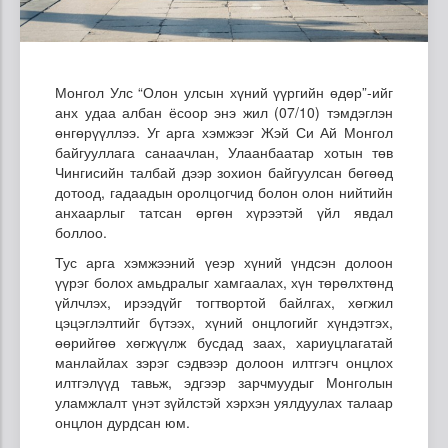
Монгол Улс “Олон улсын хүний үүргийн өдөр”-ийг
анх удаа албан ёсоор энэ жил (07/10) тэмдэглэн
өнгөрүүллээ. Уг арга хэмжээг Жэй Си Ай Монгол
байгууллага санаачлан, Улаанбаатар хотын төв
Чингисийн талбай дээр зохион байгуулсан бөгөөд
дотоод, гадаадын оролцогчид болон олон нийтийн
анхаарлыг татсан өргөн хүрээтэй үйл явдал
боллоо.
Тус арга хэмжээний үеэр хүний үндсэн долоон
үүрэг болох амьдралыг хамгаалах, хүн төрөлхтөнд
үйлчлэх, ирээдүйг тогтвортой байлгах, хөгжил
цэцэглэлтийг бүтээх, хүний онцлогийг хүндэтгэх,
өөрийгөө хөгжүүлж бусдад заах, хариуцлагатай
манлайлах зэрэг сэдвээр долоон илтгэгч онцлох
илтгэлүүд тавьж, эдгээр зарчмуудыг Монголын
уламжлалт үнэт зүйлстэй хэрхэн уялдуулах талаар
онцлон дурдсан юм.