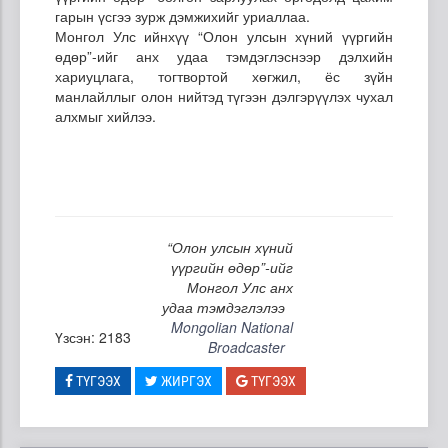
гарын үсгээ зурж дэмжихийг уриаллаа.
Монгол Улс ийнхүү “Олон улсын хүний үүргийн
өдөр”-ийг анх удаа тэмдэглэснээр дэлхийн
хариуцлага, тогтвортой хөгжил, ёс зүйн
манлайллыг олон нийтэд түгээн дэлгэрүүлэх чухал
алхмыг хийлээ.
“Олон улсын хүний
үүргийн өдөр”-ийг
Монгол Улс анх
удаа тэмдэглэлээ
Mongolian National
Үзсэн: 2183
Broadcaster
ТҮГЭЭХ
ЖИРГЭХ
ТҮГЭЭХ