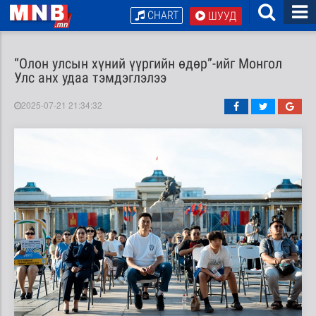
CHART
ШУУД
“Олон улсын хүний үүргийн өдөр”-ийг Монгол
Улс анх удаа тэмдэглэлээ
2025-07-21 21:34:32