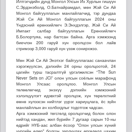
Илтгэгчдийн дунд Монгол Улсын Их Хурлын гишүүн
С.Эрдэнэболд, О.Батнайрамдал, мөн Жэй Си Ай
Монгол байгууллагын манлайлагчид, тэр дундаа
Жэй Си Ай Монгол байгууллагын 2024 оны
Үндэсний ерөнхийлөгч Э.Энхдэлгэр, Жэй Си Ай
Импакт салбар байгууллагын Ерөнхийлөгч
Б.Болортуяа, нар багтсан байна. Арга хэмжээнд
биечлэн 200 гаруй хүн оролцсон бол лайв
стримээр 3,000 гаруй хүн үзэж сонирхжээ.
Мөн Жэй Си Ай Энэтхэг байгууллагаас санаачлан
хэрэгжүүлсэн, дэлхийн 24 орны оролцоотой, 24
цагийн турш тасралтгүй үргэлжилсэн “The Sun
Never Sets on JCI” олон улсын соёлын марафонд
Монгол Улсаас оролцлоо. Монгол Улсын
төлөөлөгчид энэхүү дэлхийн хэмжээний
хэлэлцүүлэгт идэвхтэй оролцож, хүн төрөлхтний
өмнө хүлээсэн нийтлэг үүрэг хариуцлага, ёс зүйн
манлайллын ач холбогдлыг тодотгож чадсан.
Арга хэмжээний төгсгөлд оролцогчид болон олон
нийтэд хандан, жил бүрийн 7 дугаар сарын 10-ны
өдрийг НҮБ-аас албан ёсоор "Олон улсын хүний
үүргийн өдөр" болгон зарлуулах өргөдөлд цахим