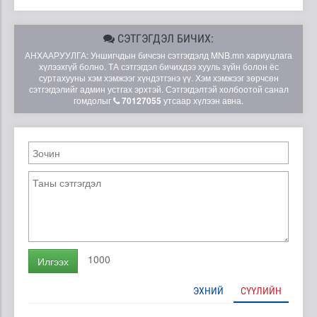
СЭТГЭГДЭЛ БИЧИХ:
АНХААРУУЛГА: Уншигчдын бичсэн сэтгэгдэлд MNB.mn хариуцлага
хүлээхгүй болно. ТА сэтгэгдэл бичихдээ хууль зүйн болон ёс
суртахууны хэм хэмжээг хүндэтгэнэ үү. Хэм хэмжээг зөрчсөн
сэтгэгдэлийг админ устгах эрхтэй. Сэтгэгдэлтэй холбоотой санал
гомдолыг
70127055
утсаар хүлээн авна.
1000
Илгээх
ЭХНИЙ
СҮҮЛИЙН