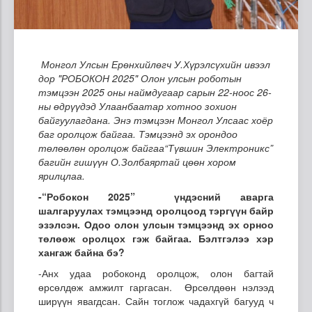
Монгол Улсын Ерөнхийлөгч У.Хүрэлсүхийн ивээл
дор "РОБОКОН 2025" Олон улсын роботын
тэмцээн 2025 оны наймдугаар сарын 22-ноос 26-
ны өдрүүдэд Улаанбаатар хотноо зохион
байгуулагдана. Энэ тэмцээн Монгол Улсаас хоёр
баг оролцож байгаа. Тэмцээнд эх орондоо
төлөөлөн оролцож байгаа“Түвшин Электроникс”
багийн гишүүн О.Золбаяртай цөөн хором
ярилцлаа.
-“Робокон 2025” үндэсний аварга
шалгаруулах тэмцээнд оролцоод тэргүүн байр
эзэлсэн. Одоо олон улсын тэмцээнд эх орноо
төлөөж оролцох гэж байгаа. Бэлтгэлээ хэр
хангаж байна бэ?
-Анх удаа робоконд оролцож, олон багтай
өрсөлдөж амжилт гаргасан. Өрсөлдөөн нэлээд
ширүүн явагдсан. Сайн тоглож чадахгүй багууд ч