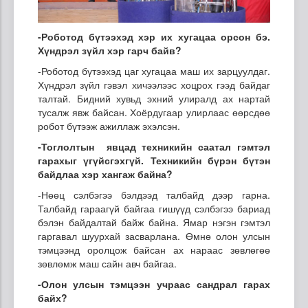
-Роботод бүтээхэд хэр их хугацаа орсон бэ.
Хүндрэл зүйл хэр гарч байв?
-Роботод бүтээхэд цаг хугацаа маш их зарцуулдаг.
Хүндрэл зүйл гэвэл хичээлээс хоцрох гээд байдаг
талтай. Бидний хувьд эхний улиралд ах нартай
тусалж явж байсан. Хоёрдугаар улирлаас өөрсдөө
робот бүтээж ажиллаж эхэлсэн.
-Тоглолтын явцад техникийн саатал гэмтэл
гарахыг үгүйсгэхгүй. Техникийн бүрэн бүтэн
байдлаа хэр хангаж байна?
-Нөөц сэлбэгээ бэлдээд талбайд дээр гарна.
Талбайд гараагүй байгаа гишүүд сэлбэгээ бариад
бэлэн байдалтай байж байна. Ямар нэгэн гэмтэл
гаргавал шуурхай засварлана. Өмнө олон улсын
тэмцээнд оролцож байсан ах нараас зөвлөгөө
зөвлөмж маш сайн авч байгаа.
-Олон улсын тэмцээн учраас сандрал гарах
байх?