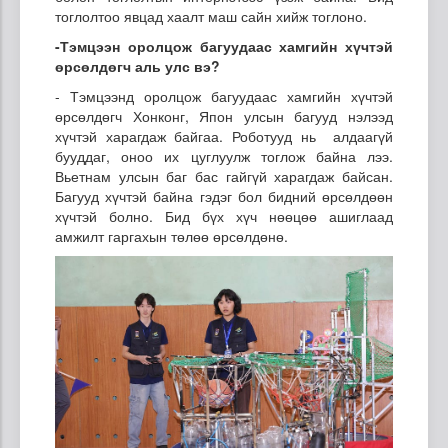
тоглолтоо явцад хаалт маш сайн хийж тоглоно.
-Тэмцээн оролцож багуудаас хамгийн хүчтэй
өрсөлдөгч аль улс вэ?
- Тэмцээнд оролцож багуудаас хамгийн хүчтэй
өрсөлдөгч Хонконг, Япон улсын багууд нэлээд
хүчтэй харагдаж байгаа. Роботууд нь алдаагүй
бууддаг, оноо их цуглуулж тоглож байна лээ.
Вьетнам улсын баг бас гайгүй харагдаж байсан.
Багууд хүчтэй байна гэдэг бол бидний өрсөлдөөн
хүчтэй болно. Бид бүх хүч нөөцөө ашиглаад
амжилт гаргахын төлөө өрсөлдөнө.