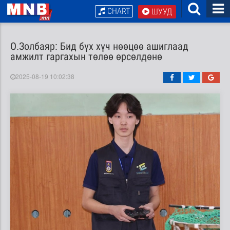
CHART
ШУУД
О.Золбаяр: Бид бүх хүч нөөцөө ашиглаад
амжилт гаргахын төлөө өрсөлдөнө
2025-08-19 10:02:38