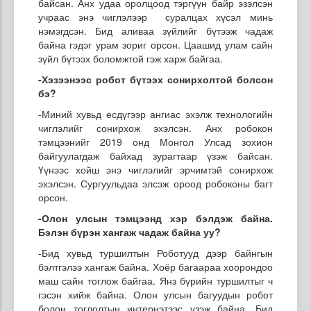
байсан. Анх удаа оролцоод тэргүүн байр эзэлсэн
учраас энэ чиглэлээр суралцах хүсэл минь
нэмэгдсэн. Бид аливаа зүйлийг бүтээж чадаж
байна гэдэг урам зориг орсон. Цаашид улам сайн
зүйл бүтээх боломжтой гэж харж байгаа.
-Хэзээнээс робот бүтээх сонирхолтой болсон
бэ?
-Миний хувьд есдүгээр ангиас эхэлж технологийн
чиглэлийг сонирхож эхэлсэн. Анх робокон
тэмцээнийг 2019 онд Монгол Улсад зохион
байгуулагдаж байхад зурагтаар үзэж байсан.
Үүнээс хойш энэ чиглэлийг эрчимтэй сонирхож
эхэлсэн. Сургуульдаа элсэж ороод робоконы багт
орсон.
-Олон улсын тэмцээнд хэр бэлдэж байна.
Бэлэн бүрэн хангаж чадаж байна уу?
-Бид хувьд туршилтын Роботууд дээр байнгын
бэлтгэлээ хангаж байна. Хоёр багаараа хоорондоо
маш сайн тоглож байгаа. Янз бүрийн туршилтыг ч
гэсэн хийж байна. Олон улсын багуудын робот
болон тоглолтын интернэтээс үзэж байна. Бид