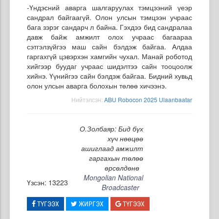
-Үндэсний аварга шалгаруулах тэмцээний үеэр
сандрал байгаагүй. Олон улсын тэмцээн учраас
бага зэрэг сандарч л байна. Гэхдээ бид сандралаа
давж байж амжилт олох учраас багаараа
сэтгэлзүйгээ маш сайн бэлдэж байгаа. Алдаа
гаргахгүй цэвэрхэн хамгийн чухал. Манай роботод
хийгээр буудаг учраас шидэлтээ сайн тооцоолж
хийнэ. Үүнийгээ сайн бэлдэж байгаа. Бидний хувьд
олон улсын аварга болохын төлөө хичээнэ.
Нийтэлсэн:
ABU Robocon 2025 Ulaanbaatar
О.Золбаяр: Бид бүх
хүч нөөцөө
ашиглаад амжилт
гаргахын төлөө
өрсөлдөнө
Mongolian National
Үзсэн: 13223
Broadcaster
ТҮГЭЭХ
ЖИРГЭХ
ТҮГЭЭХ