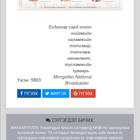
Есдүгээр сард олгох
нийгмийн
халамжийн
тэтгэвэр,
тэтгэмж,
хөнгөлөлт,
тусламжийн
хуваарь
Mongolian National
Үзсэн: 5803
Broadcaster
ТҮГЭЭХ
ЖИРГЭХ
ТҮГЭЭХ
СЭТГЭГДЭЛ БИЧИХ:
АНХААРУУЛГА: Уншигчдын бичсэн сэтгэгдэлд MNB.mn хариуцлага
хүлээхгүй болно. ТА сэтгэгдэл бичихдээ хууль зүйн болон ёс
суртахууны хэм хэмжээг хүндэтгэнэ үү. Хэм хэмжээг зөрчсөн