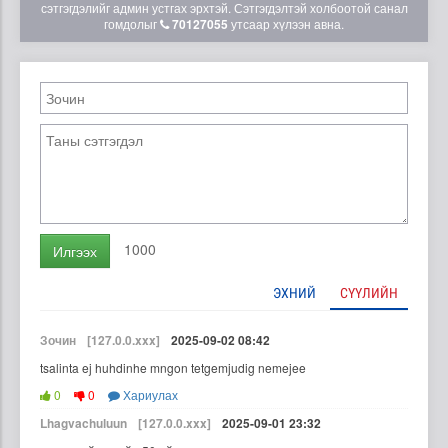
сэтгэгдэлийг админ устгах эрхтэй. Сэтгэгдэлтэй холбоотой санал
гомдолыг
70127055
утсаар хүлээн авна.
1000
Илгээх
ЭХНИЙ
СҮҮЛИЙН
Зочин
[127.0.0.xxx]
2025-09-02 08:42
tsalinta ej huhdinhe mngon tetgemjudig nemejee
0
0
Хариулах
Lhagvachuluun
[127.0.0.xxx]
2025-09-01 23:32