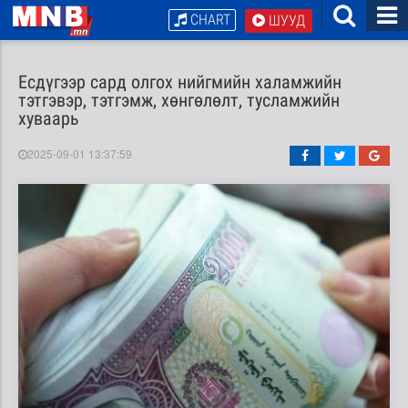
CHART
ШУУД
Есдүгээр сард олгох нийгмийн халамжийн
тэтгэвэр, тэтгэмж, хөнгөлөлт, тусламжийн
хуваарь
2025-09-01 13:37:59