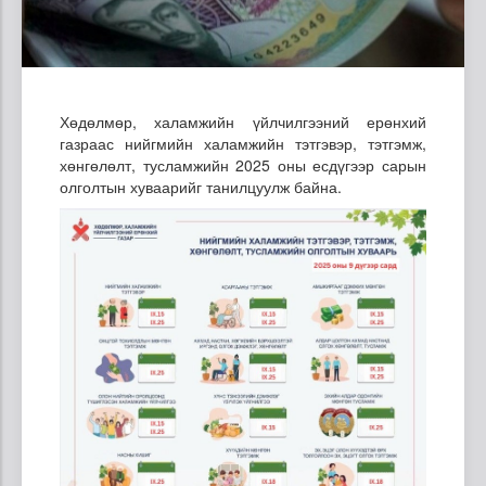
Хөдөлмөр, халамжийн үйлчилгээний ерөнхий
газраас нийгмийн халамжийн тэтгэвэр, тэтгэмж,
хөнгөлөлт, тусламжийн 2025 оны есдүгээр сарын
олголтын хуваарийг танилцуулж байна.