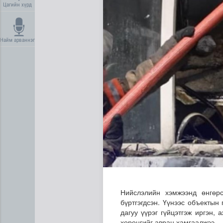
Цагийн хүрд
Найм арваннэг
Манай улс 3.10 тонн алт г
Нийслэлийн хэмжээнд өнгөр
бүртгэгдсэн. Үүнээс объектын
дагуу үүрэг гүйцэтгэж иргэн,
хөрөнгийг авран хамгаалжээ.