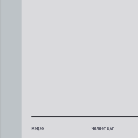
МЭДЭЭ
ЧӨЛӨӨТ ЦАГ