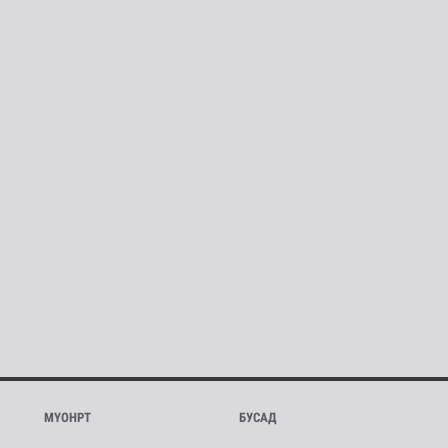
МҮОНРТ
БУСАД