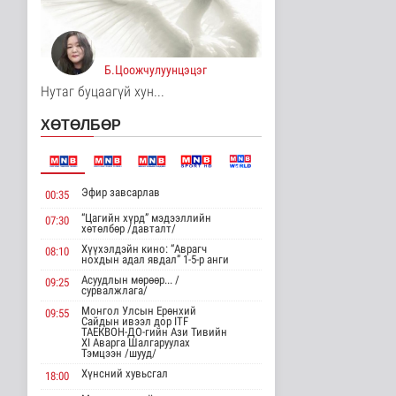
Хөдөө орон нутагт
шатахуун
нийлүүлэлтийг хоёр да..
Нийгэм
Б.Цоожчулуунцэцэг
10 цаг 55 минутын өмнө
Нутаг буцаагүй хун...
ЦАГ АГААР:
ХӨТӨЛБӨР
Улаанбаатарт өдөртөө
26 хэм дулаан
Байгаль орчин
10 цаг 7 минутын өмнө
Эфир завсарлав
00:35
Монгол Улсын Төрийн
“Цагийн хүрд” мэдээллийн
07:30
дуулал
хөтөлбөр /давталт/
Энтертайнмент
Хүүхэлдэйн кино: “Аврагч
08:10
13 цаг 22 минутын өмнө
нохдын адал явдал” 1-5-р анги
Асуудлын мөрөөр... /
09:25
сурвалжлага/
"Цагийн хүрд"
мэдээллийн хөтөлбөр
Монгол Улсын Ерөнхий
09:55
Сайдын ивээл дор ITF
/2026.08.08/
ТАЕКВОН-ДО-гийн Ази Тивийн
XI Аварга Шалгаруулах
Нийгэм
Тэмцээн /шууд/
2026-08-08 19:59
Хүнсний хувьсгал
18:00
Хүүхэд залуус, бизнес