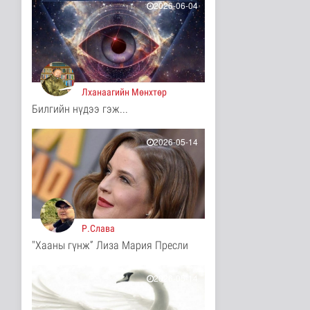
2026-06-04
10 цаг 39 минутын өмнө
Турк, Саудын Араб,
Пакистан улсууд
батлан хамгаа..
Дэлхийд
10 цаг 43 минутын өмнө
Лханаагийн Мөнхтөр
"Онцгой амралт-2026"
Билгийн нүдээ гэж...
реалити шоуны зургийг
авч э..
2026-05-14
Нийгэм
10 цаг 45 минутын өмнө
Монгол-Оросын зэвсэгт
хүчний байлдааны
буудлагат..
Нийгэм
10 цаг 48 минутын өмнө
Р.Слава
"Хааны гүнж” Лиза Мария Пресли
Цагааннуур суманд 23
мянга гаруй га талбайд
тари..
2026-05-14
Нийгэм
10 цаг 53 минутын өмнө