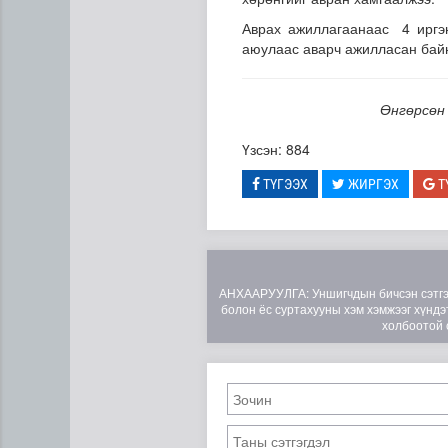
Аврах ажиллагаанаас 4 иргэн
аюулаас аварч ажилласан бай
Өнгөрсөн 
Үзсэн: 884
ТҮГЭЭХ
ЖИРГЭХ
Т
“Дүрслэх урлагийн оюуны өв
АНХААРУУЛГА: Уншигчдын бичсэн сэтгэгд
болон ёс суртахууны хэм хэмжээг хүндэт
холбоотой 