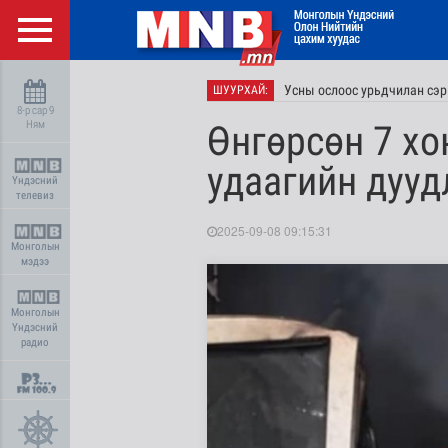
Усны ослоос урьдчилан сэр
ШУУРХАЙ:
8-р сар 9
Ням
Өнгөрсөн 7 хо
удаагийн дууд
Үндэсний
телевиз
2025-09-08 09:15:31
Монголын
мэдээ
Монголын
Үндэсний
радио