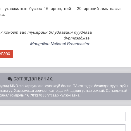
, утаажилтын бүсээс 16 иргэн, нийт 20 иргэний амь насыг
на.
7 хоногт гал түймрийн 36 удаагийн дуудлага
бүртгэгджээ
Mongolian National Broadcaster
ҮГЭЭХ
 сан” тусгай үзэсгэлэн нээгдлээ
СЭТГЭГДЭЛ БИЧИХ:
элд MNB.mn хариуцлага хүлээхгүй болно. ТА сэтгэгдэл бичихдээ хууль зүйн
гэнэ үү. Хэм хэмжээг зөрчсөн сэтгэгдэлийг админ устгах эрхтэй. Сэтгэгдэлтэй
санал гомдолыг
70127055
утсаар хүлээн авна.