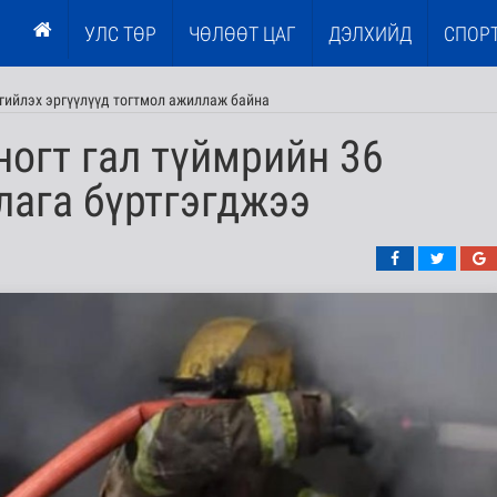
УЛС ТӨР
ЧӨЛӨӨТ ЦАГ
ДЭЛХИЙД
СПОР
гийлэх эргүүлүүд тогтмол ажиллаж байна
ногт гал түймрийн 36
лага бүртгэгджээ