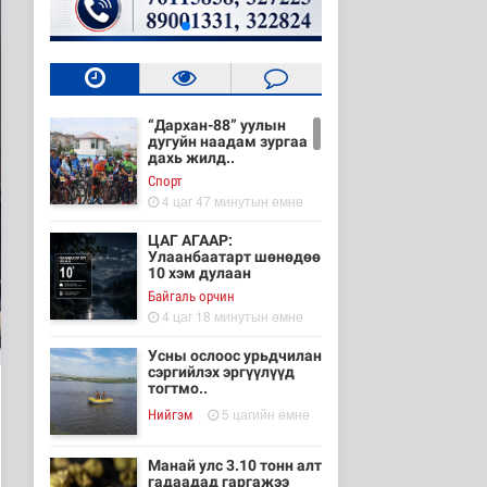
“Дархан-88” уулын
дугуйн наадам зургаа
дахь жилд..
Cпорт
4 цаг 47 минутын өмнө
ЦАГ АГААР:
Улаанбаатарт шөнөдөө
10 хэм дулаан
Байгаль орчин
4 цаг 18 минутын өмнө
Усны ослоос урьдчилан
сэргийлэх эргүүлүүд
тогтмо..
5 цагийн өмнө
Нийгэм
Манай улс 3.10 тонн алт
гадаадад гаргажээ