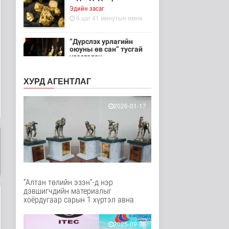
Эдийн засаг
6 цаг 41 минутын өмнө
“Дүрслэх урлагийн
оюуны өв сан” тусгай
үзэсгэлэн..
Энтертайнмент
7 цаг 30 минутын өмнө
ХУРД АГЕНТЛАГ
Олон улсын хиймэл
оюуны гуравдугаар
2026-01-17
олимпиадаас ..
Нийгэм
7 цаг 20 минутын өмнө
Цэцэрлэгийн цахим
бүртгэл маргааш
эхэлнэ
Нийгэм
“Алтан төлийн эзэн”-д нэр
8 цаг 6 минутын өмнө
дэвшигчдийн материалыг
хоёрдугаар сарын 1 хүртэл авна
Он гарсаар 43,131
суудлын автомашин
импортолжээ
2025-09-26