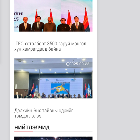
Нийгэм
8 цаг 16 минутын өмнө
"Сэлэнгэ-2026” хээрийн
сургууль амжилттай
явагда..
Нийгэм
9 цаг 1 минутын өмнө
ITEC хөтөлбөрт 3500 гаруй монгол
хүн хамрагдаад байна
Испани улс
цагаачлалын
маргааны улмаас
2025-09-23
Италиас и..
Дэлхийд
10 цаг 34 минутын өмнө
БНСУ залуу хосуудыг
гэрлэлтээ
бүртгүүлэхээс зайл..
Дэлхийд
Дэлхийн Энх тайвны өдрийг
10 цаг 36 минутын өмнө
тэмдэглэлээ
Иргэд: Хичээлийн
НИЙТЛЭЛЧИД
хэрэгслийн үнэ багагүй
нэмэгдсэ..
Нийгэм