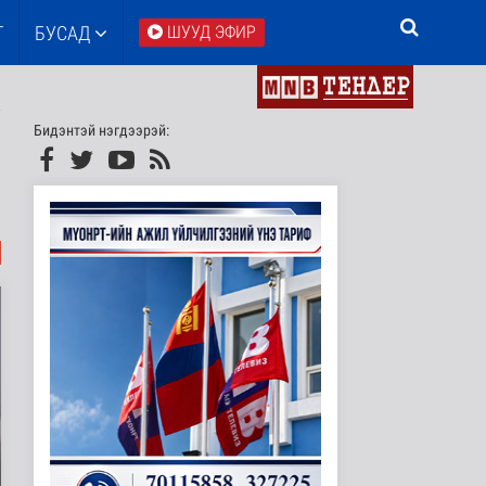
Т
БУСАД
ШУУД ЭФИР
Бидэнтэй нэгдээрэй: