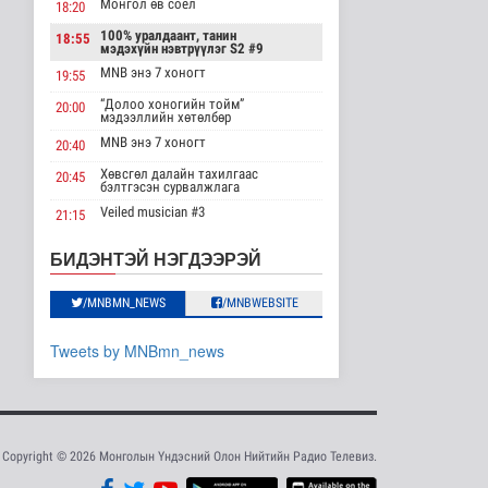
Монгол өв соёл
18:20
эрхлэгчдийг дэмжих
инкубат..
100% уралдаант, танин
18:55
мэдэхүйн нэвтрүүлэг S2 #9
Нийгэм
2026-08-08 17:16
MNB энэ 7 хоногт
19:55
“Долоо хоногийн тойм”
20:00
Сүхбаатар суманд
мэдээллийн хөтөлбөр
баригдаж буй 70 МВт-
ын хүчин ча..
MNB энэ 7 хоногт
20:40
Улс төр
Хөвсгөл далайн тахилгаас
20:45
2026-08-08 17:02
бэлтгэсэн сурвалжлага
Veiled musician #3
21:15
Газрын тосны
агуулахууд эхнээсээ
“Inda house 1” МУСК
22:00
БИДЭНТЭЙ НЭГДЭЭРЭЙ
ашиглалтад орох..
“Гэрэлтэй цонх” үдшийн
23:35
Улс төр
хөтөлбөр
2026-08-08 15:56
/MNBMN_NEWS
/MNBWEBSITE
ЦАГ АГААР:
Tweets by MNBmn_news
Улаанбаатарт шөнөдөө
21 хэм дулаан
Байгаль орчин
2026-08-08 15:01
Хүүхдийн эрүүл,
Copyright © 2026 Монголын Үндэсний Олон Нийтийн Радио Телевиз.
аюулгүй орчинд