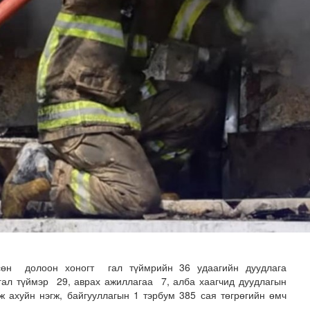
адаадад гаргажээ
сөн долоон хоногт гал түймрийн 36 удаагийн дуудлага
 гал түймэр 29, аврах ажиллагаа 7, алба хаагчид дуудлагын
 аж ахуйн нэгж, байгууллагын 1 тэрбум 385 сая төгрөгийн өмч