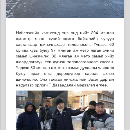
Нийслэлийн хэмжээнд энэ онд нийт 204 мянган
ам.метр явган хүний замыг байгалийн чулуун
хавтангаар шинэчлэхээр төлөвлөсөн. Үүнээс 60
орчим хувь буюу 97 мянган ам.метр явган хүний
замыг шинэчилж, 32 мянган ам.метр замыг хийх
шаардлагагүй гэж дүгнэн төлөвлөгөөнөөс хассан.
Үлдсэн 80 мянган ам.метр замыг дулааны улиралд
буюу ирэх оны дөрөвдүгээр сараас эхлэн
шинэчилнэ. Энэ талаар нийслэлийн Засаг даргын
нэгдүгээр орлогч Т.Даваадалай мэдээлэл өглөө.