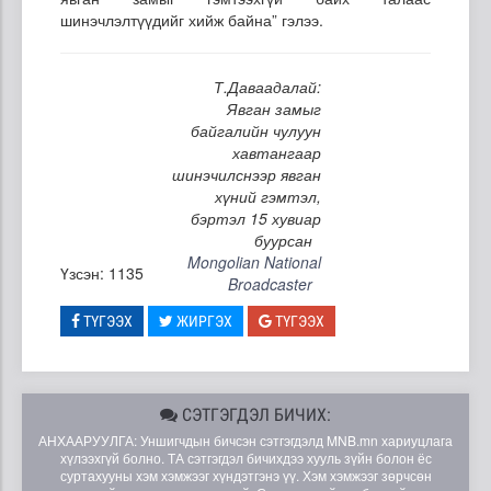
шинэчлэлтүүдийг хийж байна” гэлээ.
Т.Даваадалай:
Явган замыг
байгалийн чулуун
хавтангаар
шинэчилснээр явган
хүний гэмтэл,
бэртэл 15 хувиар
буурсан
Mongolian National
Үзсэн: 1135
Broadcaster
ТҮГЭЭХ
ЖИРГЭХ
ТҮГЭЭХ
СЭТГЭГДЭЛ БИЧИХ:
АНХААРУУЛГА: Уншигчдын бичсэн сэтгэгдэлд MNB.mn хариуцлага
хүлээхгүй болно. ТА сэтгэгдэл бичихдээ хууль зүйн болон ёс
суртахууны хэм хэмжээг хүндэтгэнэ үү. Хэм хэмжээг зөрчсөн