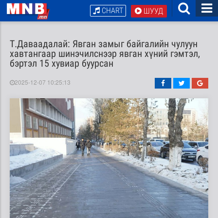
CHART
ШУУД
Т.Даваадалай: Явган замыг байгалийн чулуун
хавтангаар шинэчилснээр явган хүний гэмтэл,
бэртэл 15 хувиар буурсан
2025-12-07 10:25:13