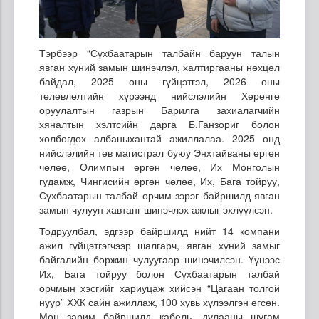
Тэрбээр “Сүхбаатарын талбайн баруун талын
явган хүний замын шинэчлэл, халтиргааны нөхцөл
байдал, 2025 оны гүйцэтгэл, 2026 оны
төлөвлөлтийн хүрээнд нийслэлийн Хөрөнгө
оруулалтын газрын Барилга захиалагчийн
хяналтын хэлтсийн дарга Б.Ганзориг болон
холбогдох албаныхантай ажиллалаа. 2025 онд
нийслэлийн төв магистрал буюу Энхтайваны өргөн
чөлөө, Олимпын өргөн чөлөө, Их Монголын
гудамж, Чингисийн өргөн чөлөө, Их, Бага тойруу,
Сүхбаатарын талбай орчим зэрэг байршилд явган
замын чулуун хавтанг шинэчлэх ажлыг эхлүүлсэн.
Тодруулбал, эдгээр байршилд нийт 14 компани
ажил гүйцэтгэгчээр шалгарч, явган хүний замыг
байгалийн боржин чулуугаар шинэчилсэн. Үүнээс
Их, Бага тойруу болон Сүхбаатарын талбай
орчмын хэсгийг хариуцаж хийсэн “Цагаан толгой
нуур” ХХК сайн ажиллаж, 100 хувь хүлээлгэн өгсөн.
Мөн зарим байршилд кабель, дулааны шугам