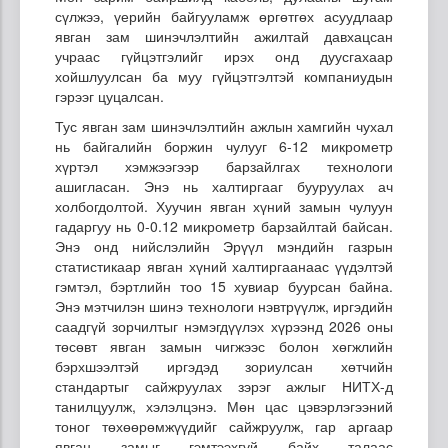
сүлжээ, үерийн байгууламж өргөтгөх асуудлаар
явган зам шинэчлэлтийн ажилтай давхацсан
учраас гүйцэтгэлийг ирэх онд дуусгахаар
хойшлуулсан ба муу гүйцэтгэлтэй компаниудын
гэрээг цуцалсан.
Тус явган зам шинэчлэлтийн ажлын хамгийн чухал
нь байгалийн боржин чулууг 6-12 микрометр
хүртэл хэмжээгээр барзайлгах технологи
ашигласан. Энэ нь халтиргааг бууруулах ач
холбогдолтой. Хуучин явган хүний замын чулуун
гадаргуу нь 0-0.12 микрометр барзайлтай байсан.
Энэ онд нийслэлийн Эрүүл мэндийн газрын
статистикаар явган хүний халтиргаанаас үүдэлтэй
гэмтэл, бэртлийн тоо 15 хувиар буурсан байна.
Энэ мэтчилэн шинэ технологи нэвтрүүлж, иргэдийн
саадгүй зорчилтыг нэмэгдүүлэх хүрээнд 2026 оны
төсөвт явган замын чигжээс болон хөгжлийн
бэрхшээлтэй иргэдэд зориулсан хөтчийн
стандартыг сайжруулах зэрэг ажлыг НИТХ-д
танилцуулж, хэлэлцэнэ. Мөн цас цэвэрлэгээний
тоног төхөөрөмжүүдийг сайжруулж, гар аргаар
явган замыг гэмтээхгүй байх талаас