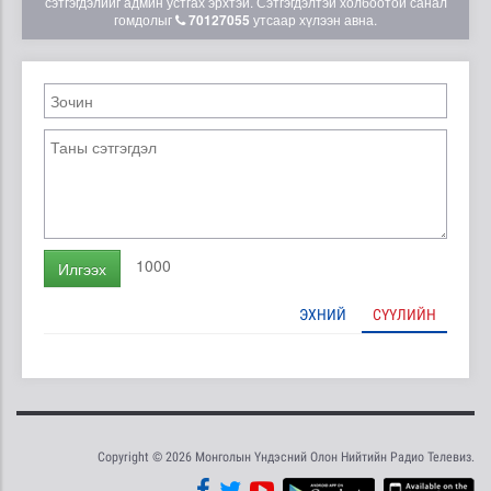
сэтгэгдэлийг админ устгах эрхтэй. Сэтгэгдэлтэй холбоотой санал
гомдолыг
70127055
утсаар хүлээн авна.
1000
Илгээх
ЭХНИЙ
СҮҮЛИЙН
Copyright © 2026 Монголын Үндэсний Олон Нийтийн Радио Телевиз.