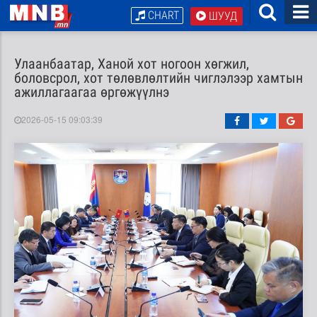
CHART
ШУУД
Улаанбаатар, Ханой хот ногоон хөгжил,
боловсрол, хот төлөвлөлтийн чиглэлээр хамтын
ажиллагаагаа өргөжүүлнэ
2026-05-15 09:03:39