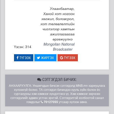
Улаанбаатар,
Ханой хот ногоон
хөгжил, боловсрол,
хот төлөвлөлтийн
чиглэлээр хамтын
ажиллагаагаа
өргөжүүлнэ
Mongolian National
Үзсэн: 314
Broadcaster
ТҮГЭЭХ
ЖИРГЭХ
ТҮГЭЭХ
СЭТГЭГДЭЛ БИЧИХ:
АНХААРУУЛГА: Уншигчдын бичсэн сэтгэгдэлд MNB.mn хариуцлага
хүлээхгүй болно. ТА сэтгэгдэл бичихдээ хууль зүйн болон ёс
суртахууны хэм хэмжээг хүндэтгэнэ үү. Хэм хэмжээг зөрчсөн
сэтгэгдэлийг админ устгах эрхтэй. Сэтгэгдэлтэй холбоотой санал
гомдолыг
70127055
утсаар хүлээн авна.