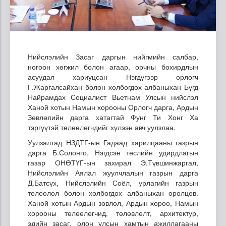
Нийслэлийн Засаг даргын нийгмийн салбар,
ногоон хөгжил болон агаар, орчны бохирдлын
асуудал хариуцсан Нэгдүгээр орлогч
Г.Жаргалсайхан болон холбогдох албаныхан Бүгд
Найрамдах Социалист Вьетнам Улсын нийслэл
Ханой хотын Намын хорооны Орлогч дарга, Ардын
Зөвлөлийн дарга хатагтай Фунг Ти Хонг Ха
тэргүүтэй төлөөлөгчдийг хүлээн авч уулзлаа.
Уулзалтад НЗДТГ-ын Гадаад харилцааны газрын
дарга Б.Солонго, Нэгдсэн төслийн удирдлагын
газар ОНӨТҮГ-ын захирал Э.Түвшинжаргал,
Нийслэлийн Аялал жуулчлалын газрын дарга
Д.Батсүх, Нийслэлийн Соёл, урлагийн газрын
төлөөлөл болон холбогдох албаныхан оролцов.
Ханой хотын Ардын зөвлөл, Ардын хороо, Намын
хорооны төлөөлөгчид, төлөвлөлт, архитектур,
эдийн засаг, олон улсын хамтын ажиллагааны