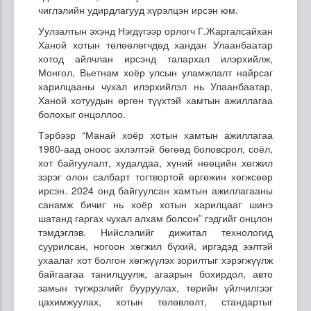
чиглэлийн удирдлагууд хүрэлцэн ирсэн юм.
Уулзалтын эхэнд Нэгдүгээр орлогч Г.Жаргалсайхан
Ханой хотын төлөөлөгчдөд хандан Улаанбаатар
хотод айлчлан ирсэнд талархал илэрхийлж,
Монгол, Вьетнам хоёр улсын уламжлалт найрсаг
харилцааны чухал илэрхийлэл нь Улаанбаатар,
Ханой хотуудын өргөн түүхтэй хамтын ажиллагаа
болохыг онцоллоо.
Тэрбээр “Манай хоёр хотын хамтын ажиллагаа
1980-аад оноос эхлэлтэй бөгөөд боловсрол, соёл,
хот байгуулалт, худалдаа, хүний нөөцийн хөгжил
зэрэг олон салбарт тогтвортой өргөжин хөгжсөөр
ирсэн. 2024 онд байгуулсан хамтын ажиллагааны
санамж бичиг нь хоёр хотын харилцааг шинэ
шатанд гаргах чухал алхам болсон” гэдгийг онцлон
тэмдэглэв. Нийслэлийг дижитал технологид
суурилсан, ногоон хөгжил бүхий, иргэдэд ээлтэй
ухаалаг хот болгон хөгжүүлэх зорилтыг хэрэгжүүлж
байгаагаа танилцуулж, агаарын бохирдол, авто
замын түгжрэлийг бууруулах, төрийн үйлчилгээг
цахимжуулах, хотын төлөвлөлт, стандартыг