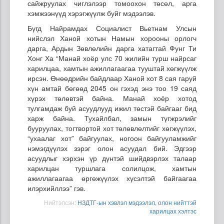
сайжруулах чиглэлээр томоохон төсөл, арга
хэмжээнүүд хэрэгжүүлж буйг мэдээлэв.
Бүгд Найрамдах Социалист Вьетнам Улсын
нийслэл Ханой хотын Намын хорооны орлогч
дарга, Ардын Зөвлөлийн дарга хатагтай Фунг Ти
Хонг Ха “Манай хоёр улс 70 жилийн турш найрсаг
харилцаа, хамтын ажиллагаагаа тууштай хөгжүүлж
ирсэн. Өнөөдрийн байдлаар Ханой хот 8 сая гаруй
хүн амтай бөгөөд 2045 он гэхэд энэ тоо 19 саяд
хүрэх төлөвтэй байна. Манай хоёр хотод
тулгамдаж буй асуудлууд ижил төстэй байгааг бид
харж байна. Тухайлбал, замын түгжрэлийг
бууруулах, тогтвортой хот төлөвлөлтийг хөгжүүлэх,
“ухаалаг хот” байгуулах, ногоон байгууламжийг
нэмэгдүүлэх зэрэг олон асуудал бий. Эдгээр
асуудлыг хэрхэн үр дүнтэй шийдвэрлэх талаар
харилцан туршлага солилцож, хамтын
ажиллагаагаа өргөжүүлэх хүсэлтэй байгаагаа
илэрхийллээ” гэв.
Нийтэлсэн:
НЗДТГ-ын хэвлэл мэдээлэл, олон нийттэй
харилцах хэлтэс