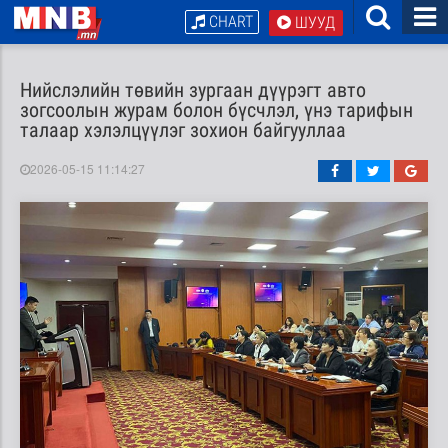
CHART
ШУУД
Нийслэлийн төвийн зургаан дүүрэгт авто
зогсоолын журам болон бүсчлэл, үнэ тарифын
талаар хэлэлцүүлэг зохион байгууллаа
2026-05-15 11:14:27