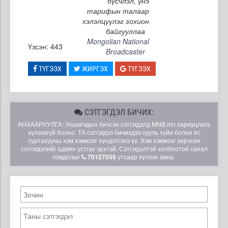
бүсчлэл, үнэ
тарифын талаар
хэлэлцүүлэг зохион
байгууллаа
Mongolian National
Үзсэн: 443
Broadcaster
ТҮГЭЭХ
ЖИРГЭХ
ТҮГЭЭХ
СЭТГЭГДЭЛ БИЧИХ:
АНХААРУУЛГА: Уншигчдын бичсэн сэтгэгдэлд MNB.mn хариуцлага
хүлээхгүй болно. ТА сэтгэгдэл бичихдээ хууль зүйн болон ёс
суртахууны хэм хэмжээг хүндэтгэнэ үү. Хэм хэмжээг зөрчсөн
сэтгэгдэлийг админ устгах эрхтэй. Сэтгэгдэлтэй холбоотой санал
гомдолыг
70127055
утсаар хүлээн авна.