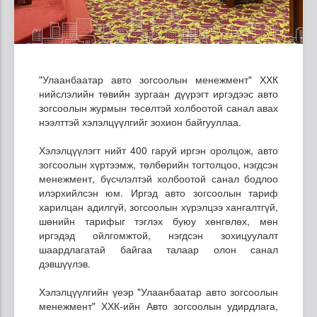
"Улаанбаатар авто зогсоолын менежмент" ХХК
нийслэлийн төвийн зургаан дүүрэгт иргэдээс авто
зогсоолын журмын төсөлтэй холбоотой санал авах
нээлттэй хэлэлцүүлгийг зохион байгууллаа.
Хэлэлцүүлэгт нийт 400 гаруй иргэн оролцож, авто
зогсоолын хүртээмж, төлбөрийн тогтолцоо, нэгдсэн
менежмент, бүсчлэлтэй холбоотой санал бодлоо
илэрхийлсэн юм. Иргэд авто зогсоолын тариф
харилцан адилгүй, зогсоолын хүрэлцээ хангалтгүй,
шөнийн тарифыг тэглэх буюу хөнгөлөх, мөн
иргэдэд ойлгомжтой, нэгдсэн зохицуулалт
шаардлагатай байгаа талаар олон санал
дэвшүүлэв.
Хэлэлцүүлгийн үеэр "Улаанбаатар авто зогсоолын
менежмент" ХХК-ийн Авто зогсоолын удирдлага,