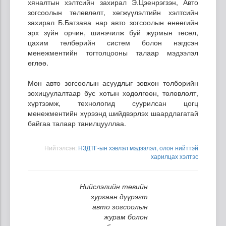
хяналтын хэлтсийн захирал Э.Цэенрэгзэн, Авто
зогсоолын төлөвлөлт, хөгжүүлэлтийн хэлтсийн
захирал Б.Батзаяа нар авто зогсоолын өнөөгийн
эрх зүйн орчин, шинэчилж буй журмын төсөл,
цахим төлбөрийн систем болон нэгдсэн
менежментийн тогтолцооны талаар мэдээлэл
өглөө.
Мөн авто зогсоолын асуудлыг зөвхөн төлбөрийн
зохицуулалтаар бус хотын хөдөлгөөн, төлөвлөлт,
хүртээмж, технологид суурилсан цогц
менежментийн хүрээнд шийдвэрлэх шаардлагатай
байгаа талаар танилцууллаа.
Нийтэлсэн:
НЗДТГ-ын хэвлэл мэдээлэл, олон нийттэй
харилцах хэлтэс
Нийслэлийн төвийн
зургаан дүүрэгт
авто зогсоолын
журам болон