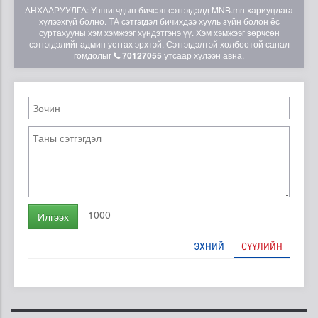
АНХААРУУЛГА: Уншигчдын бичсэн сэтгэгдэлд MNB.mn хариуцлага
хүлээхгүй болно. ТА сэтгэгдэл бичихдээ хууль зүйн болон ёс
суртахууны хэм хэмжээг хүндэтгэнэ үү. Хэм хэмжээг зөрчсөн
сэтгэгдэлийг админ устгах эрхтэй. Сэтгэгдэлтэй холбоотой санал
гомдолыг
70127055
утсаар хүлээн авна.
1000
Илгээх
ЭХНИЙ
СҮҮЛИЙН