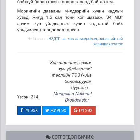
байхгүй болно гэсэн тооцоо гараад байгаа юм.
Морингийн давааны үйлдвэрийн хүчин чадлын
хувьд, жилд 1.5 сая тонн хог шатааж, 34 МВт
эрчим хүч үйлдвэрлэх хүчин чадалтай байх
урьдчилсан тооцоолол гарсан.
Нийтэлсэн:
НЗДТГ-ын хэвлэл мэдээлэл, олон нийттэй
харилцах хэлтэс
“Хог шатааж, эрчим
хүч үйлдвэрлэх”
төслийн ТЭЗҮ-ийг
боловсруулж
дуусжээ
Mongolian National
Үзсэн: 314
Broadcaster
ТҮГЭЭХ
ЖИРГЭХ
ТҮГЭЭХ
СЭТГЭГДЭЛ БИЧИХ: