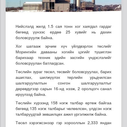
Нийслэлд жилд 1.5 сая тонн хог хаягдал гардаг
бөгөөд үүнээс ердөө 25 хувийг нь дахин
боловсруулж байна.
Хог шатааж эрчим хүч үйлдвэрлэх төслийг
Морингийн давааны хогийн цэгийг түшиглэн
барихаар техник эдийн засгийн үндэслэлийг
боловсруулан батлагдсан.
Төслийн зураг төсөл, төсвийг боловсруулах, барих
ашиглах, шилжүүлэх төрлийн урьдчилсан
шалгаруулалтын сонгон шалгаруулалтыг
дөрөвдүгээр сарын 16-нд нээж, 2 оролцогч санал
ирүүлээд байна.
Төслийн хүрээнд 158 нэгж талбар өртөж байгаа
бөгөөд 135 нэгж талбарыг чөлөөлсөн, үлдсэн нэгж
талбаруудтай зөвшилцөх ажил үргэлжилж байна.
Төсөл хэрэгжсэнээр гэр хорооллын 2,333 яндан