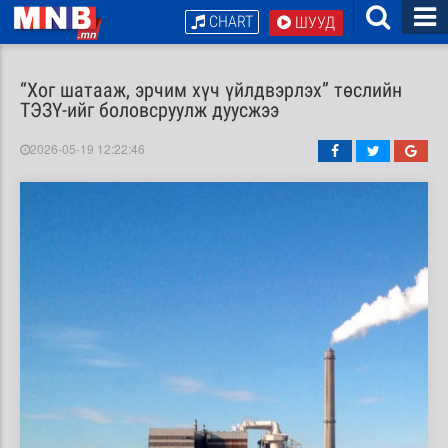
CHART
ШУУД
“Хог шатааж, эрчим хүч үйлдвэрлэх” төслийн
ТЭЗҮ-ийг боловсруулж дуусжээ
2026-05-19 12:22:46