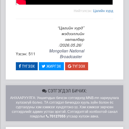
Нийтэлсэн:
Цагийн хүрд
“Цагийн хүрд”
мэдээллийн
хөтөлбөр
/2026.05.26/
Mongolian National
Үзсэн: 511
Broadcaster
ТҮГЭЭХ
ЖИРГЭХ
ТҮГЭЭХ
СЭТГЭГДЭЛ БИЧИХ:
АНХААРУУЛГА: Уншигчдын бичсэн сэтгэгдэлд MNB.mn хариуцлага
хүлээхгүй болно. ТА сэтгэгдэл бичихдээ хууль зүйн болон ёс
суртахууны хэм хэмжээг хүндэтгэнэ үү. Хэм хэмжээг зөрчсөн
сэтгэгдэлийг админ устгах эрхтэй. Сэтгэгдэлтэй холбоотой санал
гомдолыг
70127055
утсаар хүлээн авна.