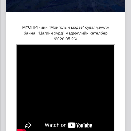
МҮОНРТ-ийн "Монголын мэдээ" суваг үзүүлж
байна. “Цагийн хүрд” мэдээллийн хөтөлбөр
/2026.05.26/