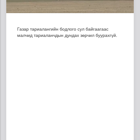
Газар тариалангийн бодлого сул байгаагаас
малчид тариаланчдын дундах зөрчил буурахгүй.