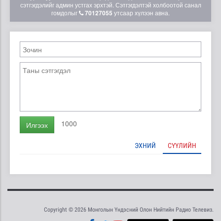
сэтгэгдэлийг админ устгах эрхтэй. Сэтгэгдэлтэй холбоотой санал
гомдолыг
70127055
утсаар хүлээн авна.
1000
Илгээх
ЭХНИЙ
СҮҮЛИЙН
Copyright © 2026 Монголын Үндэсний Олон Нийтийн Радио Телевиз.