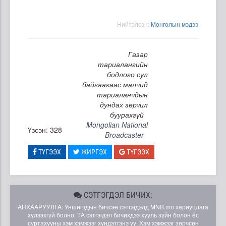
Нийтэлсэн:
Moнголын мэдээ
Газар
тариалангийн
бодлого сул
байгаагаас малчид
тариаланчдын
дундах зөрчил
буурахгүй
Mongolian National
Үзсэн: 328
Broadcaster
ТҮГЭЭХ
ЖИРГЭХ
ТҮГЭЭХ
СЭТГЭГДЭЛ БИЧИХ:
АНХААРУУЛГА: Уншигчдын бичсэн сэтгэгдэлд MNB.mn хариуцлага
хүлээхгүй болно. ТА сэтгэгдэл бичихдээ хууль зүйн болон ёс
суртахууны хэм хэмжээг хүндэтгэнэ үү. Хэм хэмжээг зөрчсөн