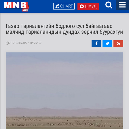
CHART
ШУУД
Газар тариалангийн бодлого сул байгаагаас
малчид тариаланчдын дундах зөрчил буурахгүй
2026-06-05 10:56:57