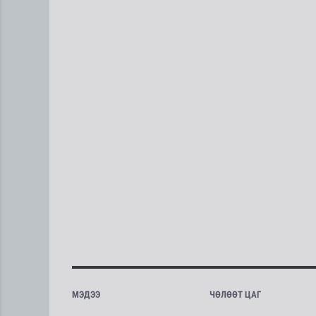
МЭДЭЭ
ЧӨЛӨӨТ ЦАГ