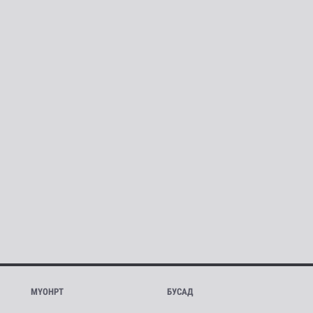
МҮОНРТ
БУСАД