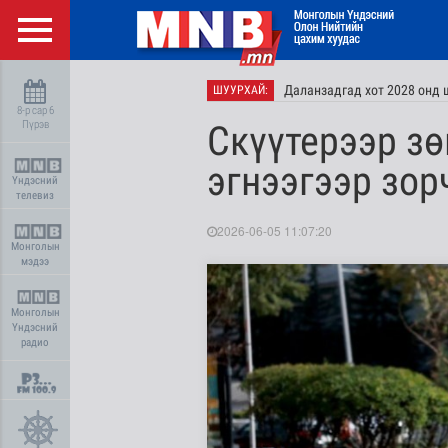
Даланзадгад хот 2028 онд 
ШУУРХАЙ:
8-р сар 6
Пүрэв
Скүүтерээр зө
эгнээгээр зор
Үндэсний
телевиз
2026-06-05 11:07:20
Монголын
мэдээ
Монголын
Үндэсний
радио