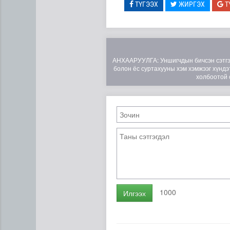
ТҮГЭЭХ
ЖИРГЭХ
Т
АНХААРУУЛГА: Уншигчдын бичсэн сэтгэгд
болон ёс суртахууны хэм хэмжээг хүндэт
холбоотой 
Н.Номтойбаяр: Аймгуудад ту
1000
Илгээх