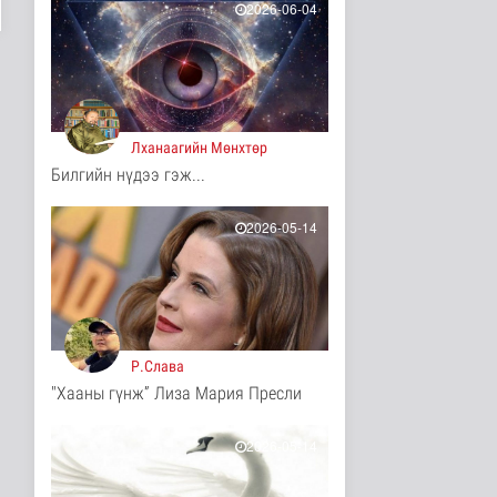
2026-06-04
10 цаг 38 минутын өмнө
ЦАГ АГААР:
Улаанбаатарт шөнөдөө
17 хэм дулаан
Байгаль орчин
10 цаг 43 минутын өмнө
Лханаагийн Мөнхтөр
Билгийн нүдээ гэж...
COP17-ын зочид,
төлөөлөгчдөд үйлчлэх
250 орчим ж..
2026-05-14
Нийгэм
11 цаг 4 минутын өмнө
Шатахууны нөөцийг
нэмэгдүүлэх,
доголдлыг арилгах..
Нийгэм
Р.Слава
11 цаг 8 минутын өмнө
"Хааны гүнж” Лиза Мария Пресли
Нийслэлийн иргэдийн
Төлөөлөгчдийн Хурлын
Ээлжит ..
2026-05-14
Нийгэм
11 цаг 14 минутын өмнө