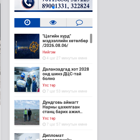
"Цагийн хүрд"
мэдээллийн хөтөлбөр
/2026.08.06/
Нийгэм
4 цаг 27 минутын өмнө
Даланзадгад хот 2028
онд шинэ ДЦС-тай
болно
Улс төр
7 цаг 53 минутын өмнө
Дундговь аймагт
Нарны цахилгаан
станц барих ажил..
Улс төр
7 цаг 57 минутын өмнө
Дипломат