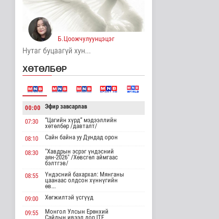
Үерийн аюулаас
сэрэмжтэй байхыг
анхааруулж байна
Б.Цоожчулуунцэцэг
Байгаль орчин
11 цаг 29 минутын өмнө
Нутаг буцаагүй хун...
Цагдаагийн
ХӨТӨЛБӨР
байгууллагын 102
тусгай дугаарт гэмт ..
Нийгэм
12 цаг 39 минутын өмнө
Эфир завсарлав
00:00
Үндэсний спортын
“Цагийн хүрд” мэдээллийн
07:30
зуны VIII наадам
хөтөлбөр /давталт/
амжилттай зохи..
Сайн байна уу Дундад орон
08:10
Cпорт
12 цаг 3 минутын өмнө
"Хавдрын эсрэг үндэсний
08:30
аян-2026" /Хөвсгөл аймгаас
бэлтгэв/
ОХУ-аас шатахууны
Үндэсний бахархал: Мянганы
08:55
импорт тасралтгүй
цаанаас олдсон хүннүгийн
хийгдэж байна
өв...
Нийгэм
Хөгжилтэй үсгүүд
09:00
12 цаг 12 минутын өмнө
Монгол Улсын Ерөнхий
09:55
Сайдын ивээл дор ITF