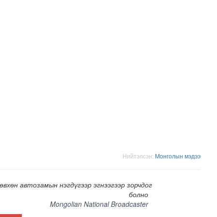
зруудын төлөөлөгчид COP17-ын байгууламжтай танилцлаа
Нийтэлсэн:
Moнголын мэдээ
өвхөн автозамын нэгдүгээр эгнээгээр зорчдог
болно
Mongolian National Broadcaster