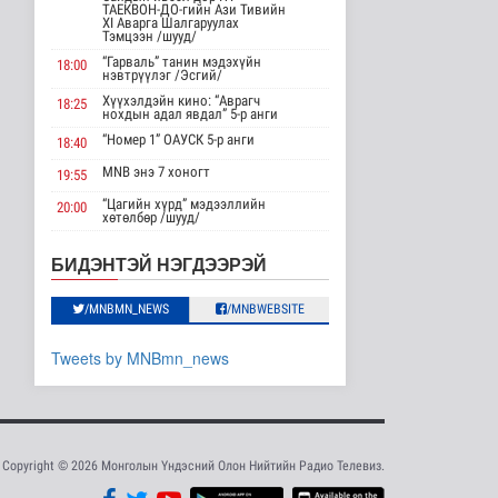
АНУ импортлогчдод
ТАЕКВОН-ДО-гийн Ази Тивийн
100 тэрбум
XI Аварга Шалгаруулах
Тэмцээн /шууд/
ам.долларын
тарифын..
“Гарваль” танин мэдэхүйн
18:00
нэвтрүүлэг /Эсгий/
Дэлхийд
12 цаг 12 минутын өмнө
Хүүхэлдэйн кино: “Аврагч
18:25
нохдын адал явдал” 5-р анги
Шейх Хасина
“Номер 1” ОАУСК 5-р анги
18:40
Бангладешт эргэн
MNB энэ 7 хоногт
ирэхээ зарлав
19:55
Дэлхийд
“Цагийн хүрд” мэдээллийн
20:00
12 цаг 19 минутын өмнө
хөтөлбөр /шууд/
MNB энэ 7 хоногт
20:40
Монгол Улсын эмэгтэй
БИДЭНТЭЙ НЭГДЭЭРЭЙ
шигшээ баг Азийн
Хөндөх сэдэв: Эмийн чанар
20:45
наадам-д о..
100% уралдаант, танин
/MNBMN_NEWS
/MNBWEBSITE
21:15
Cпорт
мэдэхүйн нэвтрүүлэг S2 #9
13 цаг 17 минутын өмнө
“Эргүүлэг” ОАУСК 5-р анги”
22:15
Tweets by MNBmn_news
Энэ сарын 15-наас
Эргэх дөрвөн цаг /Баянхонгор
23:30
эхэлж тээврийн
аймгаас бэлтгэв/
хэрэгслийн улсы..
Нийгэм
13 цаг 24 минутын өмнө
Copyright © 2026 Монголын Үндэсний Олон Нийтийн Радио Телевиз.
Хэт халууны улмаас