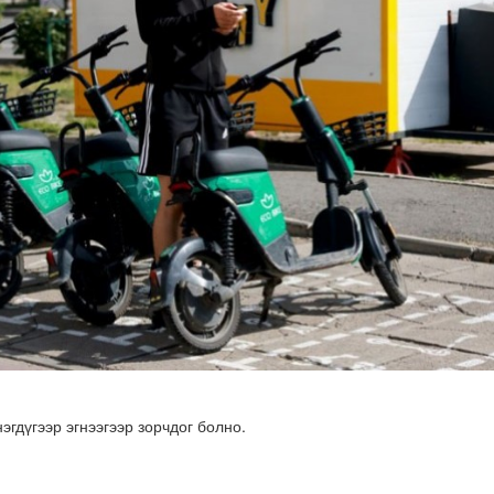
илгаан станц барих ажил үргэлжилж байна
эгдүгээр эгнээгээр зорчдог болно
.