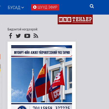
Т
БУСАД
ШУУД ЭФИР
Бидэнтэй нэгдээрэй: