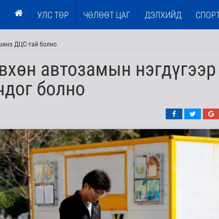
УЛС ТӨР
ЧӨЛӨӨТ ЦАГ
ДЭЛХИЙД
СПОР
шинэ ДЦС-тай болно
вхөн автозамын нэгдүгээр
чдог болно