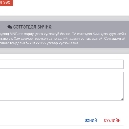
ҮГЭЭХ
СЭТГЭГДЭЛ БИЧИХ:
элд MNB.mn хариуцлага хүлээхгүй болно. ТА сэтгэгдэл бичихдээ хууль зүйн
гэнэ үү. Хэм хэмжээг зөрчсөн сэтгэгдэлийг админ устгах эрхтэй. Сэтгэгдэлтэй
санал гомдолыг
70127055
утсаар хүлээн авна.
лгамдаж буй асуудлуудыг 7 хоног бүр Засгийн газрын х..
ЭХНИЙ
СҮҮЛИЙН