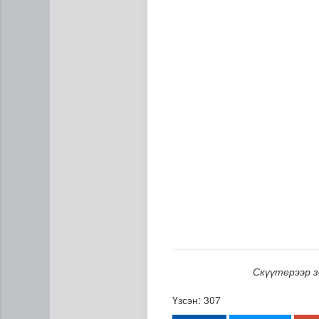
Дипломат төлөөлөгчийн га
Скүүтерээр з
Үзсэн: 307