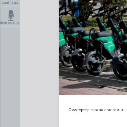
Цагийн хүрд
Найм арваннэг
Дундговь аймагт Нарны цах
Скүүтерээр зөвхөн автозамын н