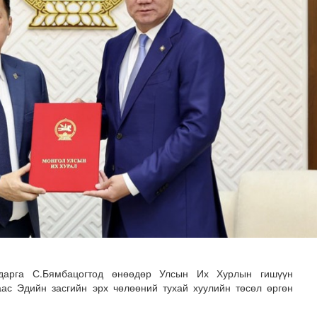
илгаан станц барих ажил үргэлжилж байна
дарга С.Бямбацогтод өнөөдөр
Улсын Их Хурлын гишүүн
аас
Эдийн засгийн эрх чөлөөний тухай хуулийн төсөл өргөн