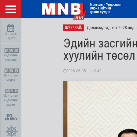
Даланзадгад хот 2028 онд 
ШУУРХАЙ:
8-р сар 6
Пүрэв
Эдийн засгийн
хуулийн төсөл
Үндэсний
телевиз
2026-06-05 11:13:49
Монголын
мэдээ
Монголын
Үндэсний
радио