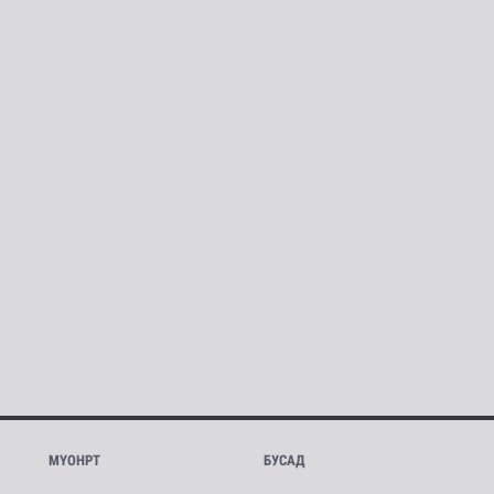
МҮОНРТ
БУСАД