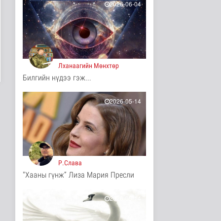
2026-06-04
10 цаг 24 минутын өмнө
ЦАГ АГААР:
Улаанбаатарт шөнөдөө
17 хэм дулаан
Байгаль орчин
10 цаг 29 минутын өмнө
Лханаагийн Мөнхтөр
Билгийн нүдээ гэж...
COP17-ын зочид,
төлөөлөгчдөд үйлчлэх
250 орчим ж..
2026-05-14
Нийгэм
12 цаг 50 минутын өмнө
Шатахууны нөөцийг
нэмэгдүүлэх,
доголдлыг арилгах..
Нийгэм
Р.Слава
12 цаг 54 минутын өмнө
"Хааны гүнж” Лиза Мария Пресли
Нийслэлийн иргэдийн
Төлөөлөгчдийн Хурлын
Ээлжит ..
2026-05-14
12 цагийн өмнө
Нийгэм