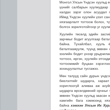
Монгол Улсын Үндсэн хуульд ө
үүнийг салбарын хуулиудаар 
халдах зэрэг олон асуудал 
Иймд
Үндсэн хуулийн үзэл сан
хязгаарлалт тогтоож болох, т
болгох зорилготойгоор уг
хуули
Хуулийн төсөлд эдийн засги
зарчмыг бодит агуулгаар бата
байна. Тухайлбал, хууль
Дипломат төлөөлөгчийн га
баталгаажуулж, түүнд зөвхөн 
зээлийн бодит үнээр урьдчила
тогтоох, иргэн, хуулийн этгээ
тогтоомжийг буцаан хэрэглэ
зохицуулалтыг тусгажээ.
Мөн талууд сайн дурын үндсэн
биелэлтийг шударга, хараа
хориглоогүй аливаа аж ахуй
шударга өрсөлдөөний орчныг б
зөвхөн Үндсэн хуульд заасан 
хамгийн бага хэмжээнд хяз
байна
хэмээн Улсын Их Хур