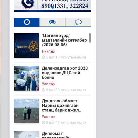
"Цагийн хүрд"
мэдээллийн хөтөлбөр
/2026.08.06/
Нийгэм
5 цаг 13 минутын өмнө
Даланзадгад хот 2028
онд шинэ ДЦС-тай
болно
Улс төр
8 цаг 39 минутын өмнө
Дундговь аймагт
Нарны цахилгаан
станц барих ажил..
Улс төр
8 цаг 42 минутын өмнө
Дипломат