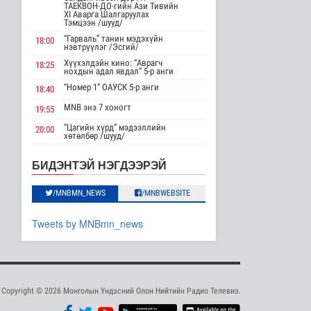
АНУ импортлогчдод
ТАЕКВОН-ДО-гийн Ази Тивийн
100 тэрбум
XI Аварга Шалгаруулах
ам.долларын
Тэмцээн /шууд/
тарифын..
“Гарваль” танин мэдэхүйн
18:00
Дэлхийд
нэвтрүүлэг /Эсгий/
13 цаг 58 минутын өмнө
Хүүхэлдэйн кино: “Аврагч
18:25
нохдын адал явдал” 5-р анги
Шейх Хасина
“Номер 1” ОАУСК 5-р анги
18:40
Бангладешт эргэн
ирэхээ зарлав
MNB энэ 7 хоногт
19:55
Дэлхийд
“Цагийн хүрд” мэдээллийн
20:00
13 цаг 5 минутын өмнө
хөтөлбөр /шууд/
MNB энэ 7 хоногт
20:40
Монгол Улсын эмэгтэй
БИДЭНТЭЙ НЭГДЭЭРЭЙ
шигшээ баг Азийн
Хөндөх сэдэв: Эмийн чанар
20:45
наадам-д о..
100% уралдаант, танин
Cпорт
/MNBMN_NEWS
/MNBWEBSITE
21:15
мэдэхүйн нэвтрүүлэг S2 #9
14 цаг 2 минутын өмнө
“Эргүүлэг” ОАУСК 5-р анги”
22:15
Tweets by MNBmn_news
Энэ сарын 15-наас
Эргэх дөрвөн цаг /Баянхонгор
23:30
эхэлж тээврийн
аймгаас бэлтгэв/
хэрэгслийн улсы..
Нийгэм
14 цаг 10 минутын өмнө
Copyright © 2026 Монголын Үндэсний Олон Нийтийн Радио Телевиз.
Хэт халууны улмаас