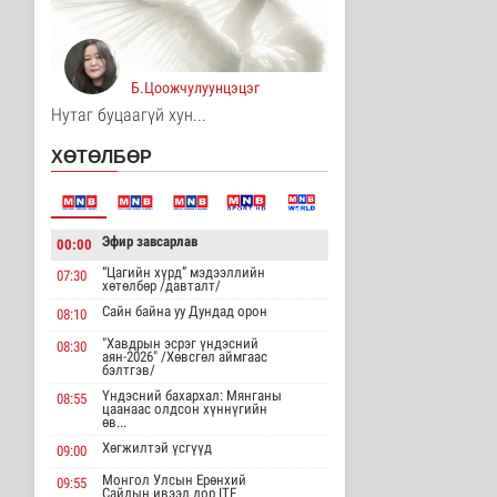
Үерийн аюулаас
сэрэмжтэй байхыг
анхааруулж байна
Байгаль орчин
Б.Цоожчулуунцэцэг
12 цаг 15 минутын өмнө
Нутаг буцаагүй хун...
Цагдаагийн
ХӨТӨЛБӨР
байгууллагын 102
тусгай дугаарт гэмт ..
Нийгэм
12 цаг 25 минутын өмнө
Эфир завсарлав
00:00
Үндэсний спортын
“Цагийн хүрд” мэдээллийн
07:30
зуны VIII наадам
хөтөлбөр /давталт/
амжилттай зохи..
Сайн байна уу Дундад орон
08:10
Cпорт
13 цаг 49 минутын өмнө
"Хавдрын эсрэг үндэсний
08:30
аян-2026" /Хөвсгөл аймгаас
бэлтгэв/
ОХУ-аас шатахууны
импорт тасралтгүй
Үндэсний бахархал: Мянганы
08:55
цаанаас олдсон хүннүгийн
хийгдэж байна
өв...
Нийгэм
Хөгжилтэй үсгүүд
09:00
13 цаг 58 минутын өмнө
Монгол Улсын Ерөнхий
09:55
Сайдын ивээл дор ITF