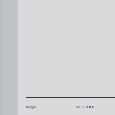
МЭДЭЭ
ЧӨЛӨӨТ ЦАГ