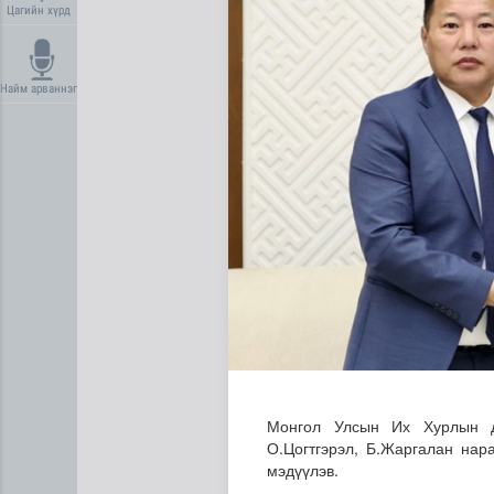
Цагийн хүрд
Найм арваннэг
Дундговь аймагт Нарны цах
Монгол Улсын Их Хурлын 
О.Цогтгэрэл, Б.Жаргалан нар
мэдүүлэв.