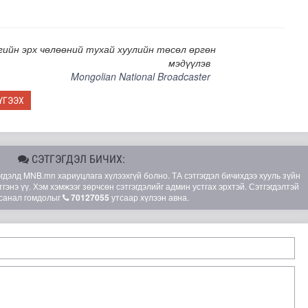
гийн эрх чөлөөний тухай хуулийн төсөл өргөн
мэдүүлэв
Mongolian National Broadcaster
ҮГЭЭХ
СЭТГЭГДЭЛ БИЧИХ:
лгамдаж буй асуудлуудыг 7 хоног бүр Засгийн газрын х..
элд MNB.mn хариуцлага хүлээхгүй болно. ТА сэтгэгдэл бичихдээ хууль зүйн
гэнэ үү. Хэм хэмжээг зөрчсөн сэтгэгдэлийг админ устгах эрхтэй. Сэтгэгдэлтэй
санал гомдолыг
70127055
утсаар хүлээн авна.