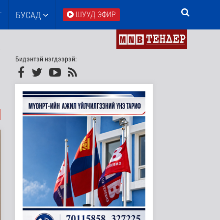
Т
БУСАД
ШУУД ЭФИР
Бидэнтэй нэгдээрэй: