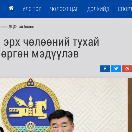
УЛС ТӨР
ЧӨЛӨӨТ ЦАГ
ДЭЛХИЙД
СПОР
шинэ ДЦС-тай болно
 эрх чөлөөний тухай
 өргөн мэдүүлэв