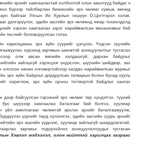
мчийн эрхийг хамгаалахтай холбоотой олон заалтууд байдаг ч
янз бүрээр тайлбарлан бизнесийн эрх чөлөөг хумьж, өмчид
гарч байгааг Улсын Их Хурлын гишүүн О.Цогтгэрэл хэлэв.
ааг дэлгэрүүлэх, эдийн засгийн эрх чөлөөнд ямар тохиолдолд
үүнийг хэрхэн хамгаалах зэрэг нарийвчилсан механизмыг бий
йн төслийг боловсруулсан гэлээ.
йн харилцааны эрх зүйн суурийг цэгцлэх, Үндсэн хуулийн
лгаажуулах хүрээнд зарчмын шинжтэй зохицуулалтыг тусгасан
 ёсоор олж авсан өмчийн халдашгүй, дархан байдлыг
зруудын төлөөлөгчид COP17-ын байгууламжтай танилцлаа
нийтийн зайлшгүй хэрэгцээг үндэслэн, шүүхийн шийдвэр, зах
н олгосон нөхөн олговортойгоор халдах нарийвчилсан журмыг
дийн эрх зүйн байдлыг дордуулсан татварын болон бусад хууль
хийг хориглож, эрх зүйн орчны тогтвортой байдлыг хангах
 дээр байгуулсан гэрээний эрх чөлөөг төр хүндэтгэх, түүний
т бус шүүхээр хамгаалах баталгааг бий болгох, хуулиар
н үйл ажиллагааг чөлөөтэй эрхлэх эрхийг баталгаажуулж,
үрдүүлэх үүргийг төрд хүлээлгэх, эдийн засгийн суурь эрхийг
нийтийн эрх ашгийн үүднээс, хуулиар зайлшгүй шаардлагатай,
гаарлах зарчмыг тодорхойлох зохицуулалтуудыг тусгасан
лын Хэвлэл мэдээлэл, олон нийттэй харилцах газраас