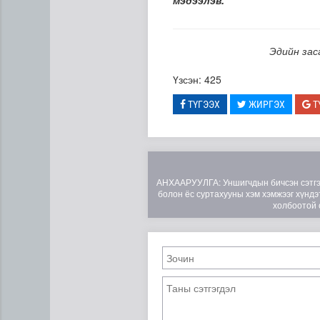
мэдээлэв.
Эдийн зас
Үзсэн: 425
ТҮГЭЭХ
ЖИРГЭХ
Т
Н.Номтойбаяр: Аймгуудад ту
АНХААРУУЛГА: Уншигчдын бичсэн сэтгэгд
болон ёс суртахууны хэм хэмжээг хүндэт
холбоотой 