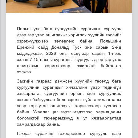
Польш улс бага сургуулийн сурагчдыг сургууль
дээр гар утас ашиглахыг хориглох хуулийн төслийг
хэрэгжүүлэхээр төлөвлөж байна. Польшийн
Ерөнхий сайд Дональд Туск энэ сарын 2-нд
мэдэгдэхдээ, 2026 оны есдүгээр сарын 1-нээс
эхлэн 7-15 насны сурагчдыг сургууль дээр гар утас
ашиглахыг хориглохоор ажиллаж байгаагаа
хэлжээ.
Засгийн газраас дэмжсэн хуулийн төсөлд бага
сургуулийн сурагчдыг хичээлийн үеэр төдийгүй
завсарлага, сургуулийн орчин, мөн сургуулиас
зохион байгуулсан боловсролын үйл ажиллагааны
үеэр гар утас ашиглахыг хориглохоор тусгасан
байна. Ухаалаг цаг зэрэг мэдээлэл, харилцааны
боломжтой төхөөрөмжүүд ч уг хязгаарлалтад
хамрагдахаар байна.
Гэхдээ сурагчид төхөөрөмжөө сургууль дээр