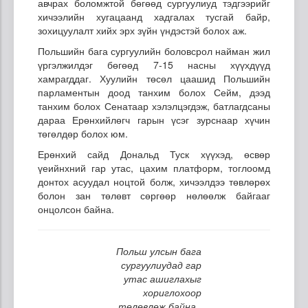
авчрах боломжтой бөгөөд сургуулиуд тэдгээрийг
хичээлийн хугацаанд хадгалах тусгай байр,
зохицуулалт хийх эрх зүйн үндэстэй болох аж.
Польшийн бага сургуулийн боловсрол найман жил
үргэлжилдэг бөгөөд 7-15 насны хүүхдүүд
хамрагддаг. Хуулийн төсөл цаашид Польшийн
парламентын доод танхим болох Сейм, дээд
танхим болох Сенатаар хэлэлцэгдэж, батлагдсаны
дараа Ерөнхийлөгч гарын үсэг зурснаар хүчин
төгөлдөр болох юм.
Ерөнхий сайд Дональд Туск хүүхэд, өсвөр
үеийнхний гар утас, цахим платформ, тоглоомд
донтох асуудал ноцтой болж, хичээлдээ төвлөрөх
болон зан төлөвт сөргөөр нөлөөлж байгааг
онцолсон байна.
Польш улсын бага
сургуулиудад гар
утас ашиглахыг
хориглохоор
төлөвлөж байна