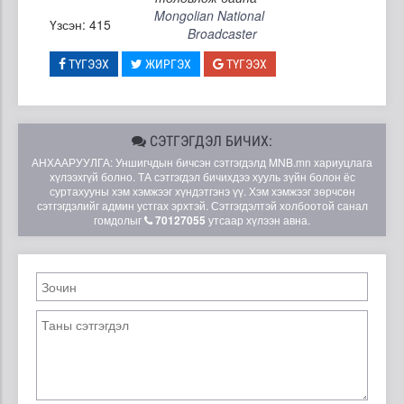
Mongolian National
Үзсэн: 415
Broadcaster
ТҮГЭЭХ
ЖИРГЭХ
ТҮГЭЭХ
СЭТГЭГДЭЛ БИЧИХ:
АНХААРУУЛГА: Уншигчдын бичсэн сэтгэгдэлд MNB.mn хариуцлага
хүлээхгүй болно. ТА сэтгэгдэл бичихдээ хууль зүйн болон ёс
суртахууны хэм хэмжээг хүндэтгэнэ үү. Хэм хэмжээг зөрчсөн
сэтгэгдэлийг админ устгах эрхтэй. Сэтгэгдэлтэй холбоотой санал
гомдолыг
70127055
утсаар хүлээн авна.