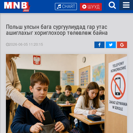
CHART
ШУУД
Польш улсын бага сургуулиудад гар утас
ашиглахыг хориглохоор төлөвлөж байна
2026-06-05 11:20:15