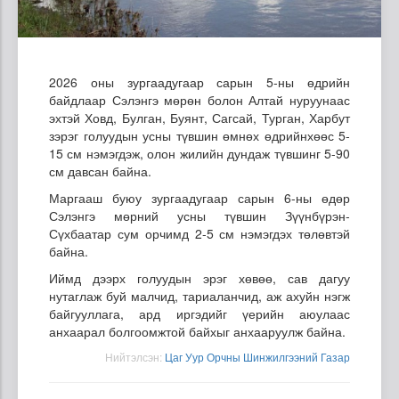
2026 оны зургаадугаар сарын 5-ны өдрийн
байдлаар Сэлэнгэ мөрөн болон Алтай нуруунаас
эхтэй Ховд, Булган, Буянт, Сагсай, Турган, Харбут
зэрэг голуудын усны түвшин өмнөх өдрийнхөөс 5-
15 см нэмэгдэж, олон жилийн дундаж түвшинг 5-90
см давсан байна.
Маргааш буюу зургаадугаар сарын 6-ны өдөр
Сэлэнгэ мөрний усны түвшин Зүүнбүрэн-
Сүхбаатар сум орчимд 2-5 см нэмэгдэх төлөвтэй
байна.
Иймд дээрх голуудын эрэг хөвөө, сав дагуу
нутаглаж буй малчид, тариаланчид, аж ахуйн нэгж
байгууллага, ард иргэдийг үерийн аюулаас
анхаарал болгоомжтой байхыг анхааруулж байна.
Нийтэлсэн:
Цаг Уур Орчны Шинжилгээний Газар