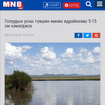
CHART
ШУУД
Голуудын усны түвшин өмнөх өдрийнхөөс 5-15
см нэмэгджээ
2026-06-05 15:54:34