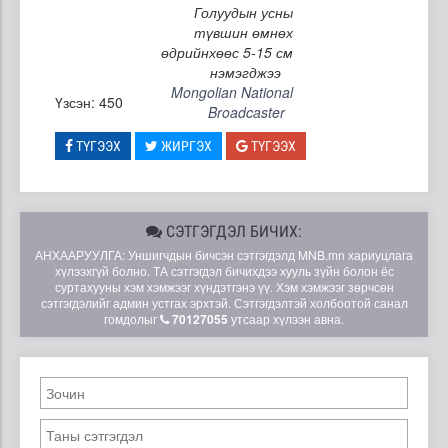
Голуудын усны
түвшин өмнөх
өдрийнхөөс 5-15 см
нэмэгджээ
Mongolian National
Үзсэн: 450
Broadcaster
ТҮГЭЭХ
ЖИРГЭХ
ТҮГЭЭХ
СЭТГЭГДЭЛ БИЧИХ:
АНХААРУУЛГА: Уншигчдын бичсэн сэтгэгдэлд MNB.mn хариуцлага
хүлээхгүй болно. ТА сэтгэгдэл бичихдээ хууль зүйн болон ёс
суртахууны хэм хэмжээг хүндэтгэнэ үү. Хэм хэмжээг зөрчсөн
сэтгэгдэлийг админ устгах эрхтэй. Сэтгэгдэлтэй холбоотой санал
гомдолыг
70127055
утсаар хүлээн авна.