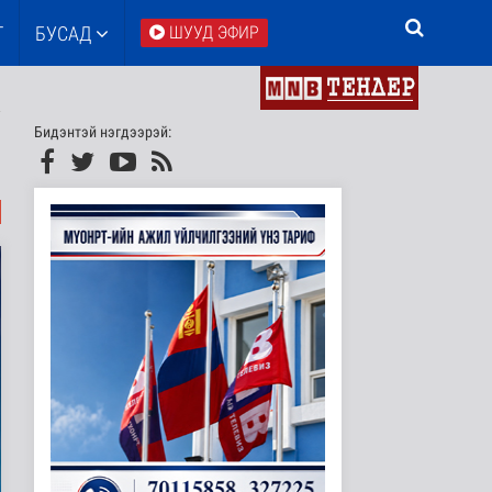
Т
БУСАД
ШУУД ЭФИР
Бидэнтэй нэгдээрэй: