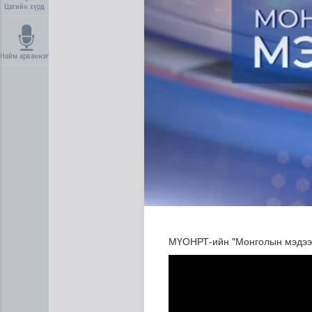
Цагийн хүрд
Найм арваннэг
МҮОНРТ-ийн "Монголын мэдээ" 