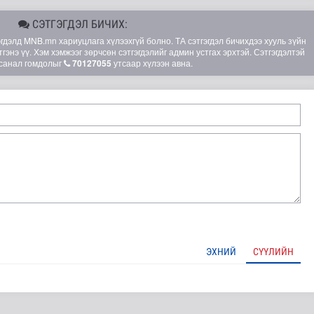
СЭТГЭГДЭЛ БИЧИХ:
элд MNB.mn хариуцлага хүлээхгүй болно. ТА сэтгэгдэл бичихдээ хууль зүйн
гэнэ үү. Хэм хэмжээг зөрчсөн сэтгэгдэлийг админ устгах эрхтэй. Сэтгэгдэлтэй
санал гомдолыг
70127055
утсаар хүлээн авна.
ЭХНИЙ
СҮҮЛИЙН