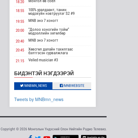
Сүхбаатар суманд
Монгол өв соёл
18:20
баригдаж буй 70 МВт-
ын хүчин ча..
100% уралдаант, танин
18:55
мэдэхүйн нэвтрүүлэг S2 #9
Улс төр
MNB энэ 7 хоногт
23 цаг 35 минутын өмнө
19:55
“Долоо хоногийн тойм”
20:00
Газрын тосны
мэдээллийн хөтөлбөр
агуулахууд эхнээсээ
MNB энэ 7 хоногт
20:40
ашиглалтад орох..
Улс төр
Хөвсгөл далайн тахилгаас
20:45
бэлтгэсэн сурвалжлага
2026-08-08 15:56
Veiled musician #3
21:15
ЦАГ АГААР:
“Inda house 1” МУСК
Улаанбаатарт шөнөдөө
22:00
БИДЭНТЭЙ НЭГДЭЭРЭЙ
21 хэм дулаан
“Гэрэлтэй цонх” үдшийн
23:35
Байгаль орчин
хөтөлбөр
/MNBMN_NEWS
/MNBWEBSITE
2026-08-08 15:01
Хүүхдийн эрүүл,
Tweets by MNBmn_news
аюулгүй орчинд
суралцах нөхцөлий..
Нийгэм
2026-08-08 14:12
Copyright © 2026 Монголын Үндэсний Олон Нийтийн Радио Телевиз.
“COP Time”-ийн
өргөтгөсөн хуралдаан