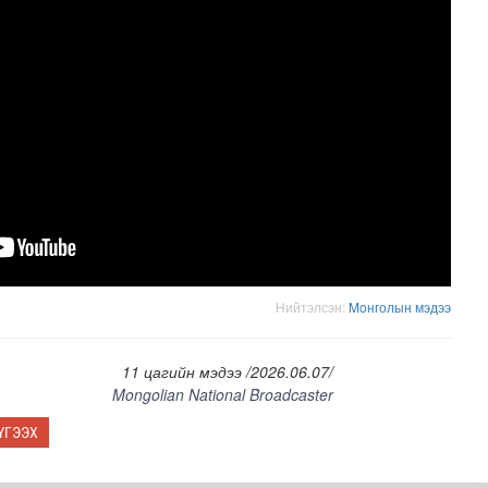
Нийтэлсэн:
Moнголын мэдээ
11 цагийн мэдээ /2026.06.07/
Mongolian National Broadcaster
ҮГЭЭХ