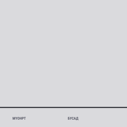
МҮОНРТ
БУСАД