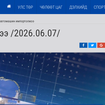
УЛС ТӨР
ЧӨЛӨӨТ ЦАГ
ДЭЛХИЙД
СПОР
н автомашин импортолжээ
ээ /2026.06.07/