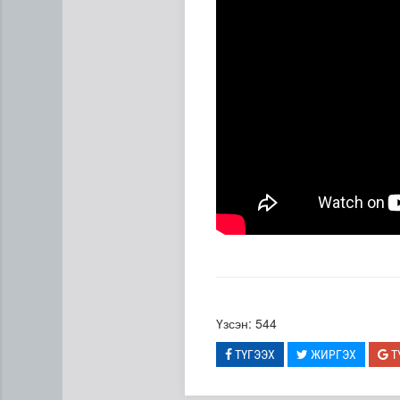
Үзсэн: 544
ТҮГЭЭХ
ЖИРГЭХ
Т