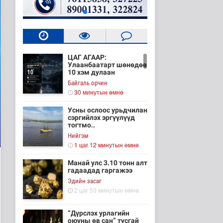
ЦАГ АГААР:
Улаанбаатарт шөнөдөө
10 хэм дулаан
Байгаль орчин
30 минутын өмнө
Усны ослоос урьдчилан
сэргийлэх эргүүлүүд
тогтмо..
Нийгэм
1 цаг 12 минутын өмнө
Манай улс 3.10 тонн алт
гадаадад гаргажээ
Эдийн засаг
2 цаг 53 минутын өмнө
“Дүрслэх урлагийн
оюуны өв сан” тусгай