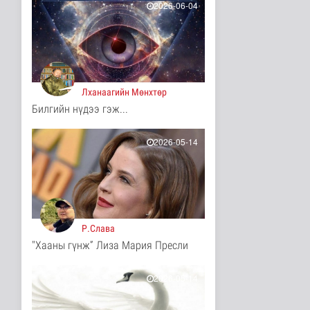
2026-06-04
6 цаг 55 минутын өмнө
"Онцгой амралт-2026"
реалити шоуны зургийг
авч э..
Нийгэм
6 цаг 57 минутын өмнө
Лханаагийн Мөнхтөр
Билгийн нүдээ гэж...
Монгол-Оросын зэвсэгт
хүчний байлдааны
буудлагат..
2026-05-14
Нийгэм
6 цаг 59 минутын өмнө
Цагааннуур суманд 23
мянга гаруй га талбайд
тари..
Нийгэм
Р.Слава
6 цаг 5 минутын өмнө
"Хааны гүнж” Лиза Мария Пресли
Хөдөө орон нутагт
шатахуун
нийлүүлэлтийг хоёр да..
2026-05-14
Нийгэм
6 цаг 6 минутын өмнө