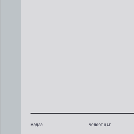
МЭДЭЭ
ЧӨЛӨӨТ ЦАГ