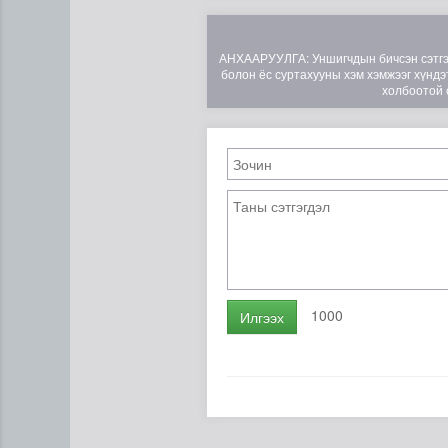
АНХААРУУЛГА: Уншигчдын бичсэн сэтгэгд
болон ёс суртахууны хэм хэмжээг хүндэт
холбоотой 
1000
Илгээх