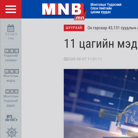
Он гарсаар 43,131 суудлы
ШУУРХАЙ:
8-р сар 9
Ням
11 цагийн мэд
Үндэсний
2026-06-07 11:01:11
телевиз
Монголын
мэдээ
Монголын
Үндэсний
радио