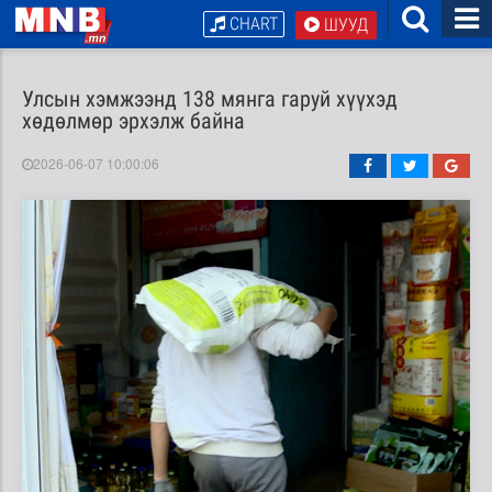
CHART
ШУУД
Улсын хэмжээнд 138 мянга гаруй хүүхэд
хөдөлмөр эрхэлж байна
2026-06-07 10:00:06