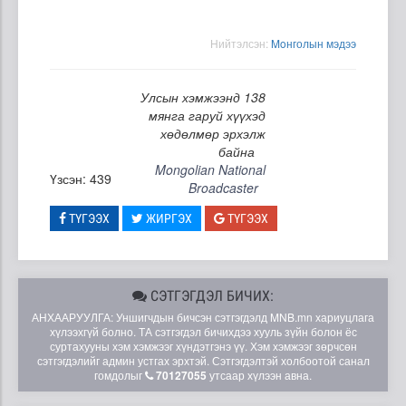
Нийтэлсэн:
Moнголын мэдээ
Улсын хэмжээнд 138
мянга гаруй хүүхэд
хөдөлмөр эрхэлж
байна
Mongolian National
Үзсэн: 439
Broadcaster
ТҮГЭЭХ
ЖИРГЭХ
ТҮГЭЭХ
СЭТГЭГДЭЛ БИЧИХ:
АНХААРУУЛГА: Уншигчдын бичсэн сэтгэгдэлд MNB.mn хариуцлага
хүлээхгүй болно. ТА сэтгэгдэл бичихдээ хууль зүйн болон ёс
суртахууны хэм хэмжээг хүндэтгэнэ үү. Хэм хэмжээг зөрчсөн
сэтгэгдэлийг админ устгах эрхтэй. Сэтгэгдэлтэй холбоотой санал
гомдолыг
70127055
утсаар хүлээн авна.