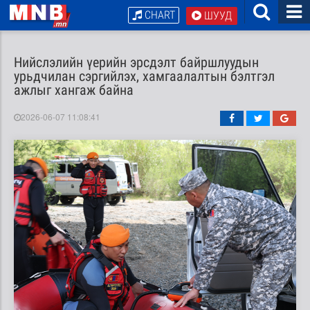
CHART
ШУУД
Нийслэлийн үерийн эрсдэлт байршлуудын
урьдчилан сэргийлэх, хамгаалалтын бэлтгэл
ажлыг хангаж байна
2026-06-07 11:08:41