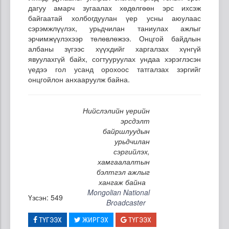
дагуу амарч зугаалах хөдөлгөөн эрс ихсэж
байгаатай холбогдуулан үер усны аюулаас
сэрэмжлүүлэх, урьдчилан таниулах ажлыг
эрчимжүүлэхээр төлөвлөжээ. Онцгой байдлын
албаны зүгээс хүүхдийг харгалзах хүнгүй
явуулахгүй байх, согтууруулах ундаа хэрэглэсэн
үедээ гол усанд орохоос татгалзах зэргийг
онцгойлон анхааруулж байна.
Нийслэлийн үерийн
эрсдэлт
байршлуудын
урьдчилан
сэргийлэх,
хамгаалалтын
бэлтгэл ажлыг
хангаж байна
Mongolian National
Үзсэн: 549
Broadcaster
ТҮГЭЭХ
ЖИРГЭХ
ТҮГЭЭХ