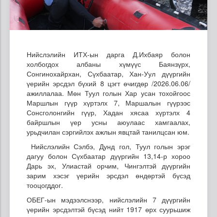
Нийслэлийн ИТХ-ын дарга Д.Ихбаяр болон
холбогдох албаны хүмүүс Баянзүрх,
Сонгинохайрхан, Сүхбаатар, Хан-Уул дүүргийн
үерийн эрсдэл бүхий 8 цэгт өчигдөр /2026.06.06/
ажиллалаа. Мөн Туул голын Хар усан тохойгоос
Маршлын гүүр хүртэлх 7, Маршалын гүүрээс
Сонсголонгийн гүүр, Хадан хясаа хүртэлх 4
байршлын үер усны аюулаас хамгаалах,
урьдчилан сэргийлэх ажлын явцтай танилцсан юм.
Нийслэлийн Сэлбэ, Дунд гол, Туул голын эрэг
дагуу болон Сүхбаатар дүүргийн 13,14-р хороо
Дарь эх, Улиастай орчим, Чингэлтэй дүүргийн
зарим хэсэг үерийн эрсдэл өндөртэй бүсэд
тооцогддог.
ОБЕГ-ын мэдээлснээр, нийслэлийн 7 дүүргийн
үерийн эрсдэлтэй бүсэд нийт 1917 өрх суурьшиж