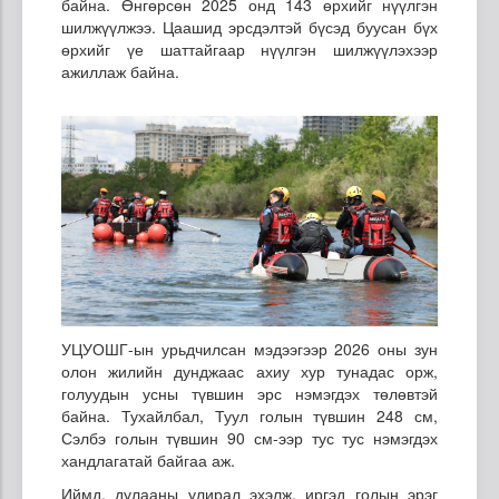
байна. Өнгөрсөн 2025 онд 143 өрхийг нүүлгэн
шилжүүлжээ. Цаашид эрсдэлтэй бүсэд буусан бүх
өрхийг үе шаттайгаар нүүлгэн шилжүүлэхээр
ажиллаж байна.
УЦУОШГ-ын урьдчилсан мэдээгээр 2026 оны зун
олон жилийн дунджаас ахиу хур тунадас орж,
голуудын усны түвшин эрс нэмэгдэх төлөвтэй
байна. Тухайлбал, Туул голын түвшин 248 см,
Сэлбэ голын түвшин 90 см-ээр тус тус нэмэгдэх
хандлагатай байгаа аж.
Иймд, дулааны улирал эхэлж, иргэд голын эрэг