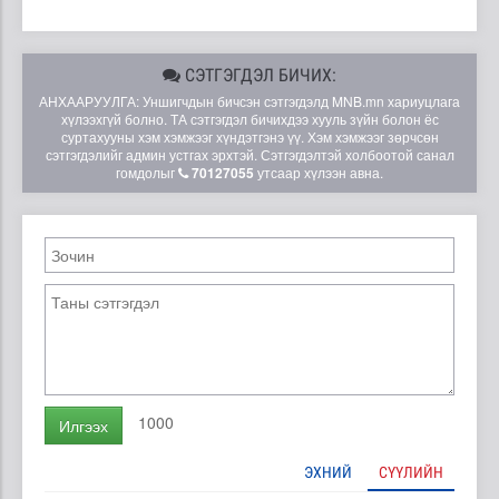
СЭТГЭГДЭЛ БИЧИХ:
АНХААРУУЛГА: Уншигчдын бичсэн сэтгэгдэлд MNB.mn хариуцлага
хүлээхгүй болно. ТА сэтгэгдэл бичихдээ хууль зүйн болон ёс
суртахууны хэм хэмжээг хүндэтгэнэ үү. Хэм хэмжээг зөрчсөн
сэтгэгдэлийг админ устгах эрхтэй. Сэтгэгдэлтэй холбоотой санал
гомдолыг
70127055
утсаар хүлээн авна.
1000
Илгээх
ЭХНИЙ
СҮҮЛИЙН