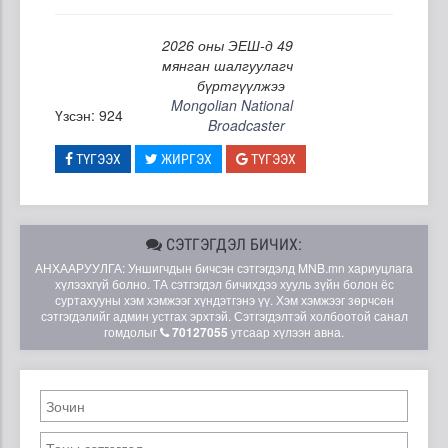
2026 оны ЭЕШ-д 49
мянган шалгуулагч
бүртгүүлжээ
Mongolian National
Үзсэн: 924
Broadcaster
ТҮГЭЭХ
ЖИРГЭХ
ТҮГЭЭХ
СЭТГЭГДЭЛ БИЧИХ:
АНХААРУУЛГА: Уншигчдын бичсэн сэтгэгдэлд MNB.mn хариуцлага
хүлээхгүй болно. ТА сэтгэгдэл бичихдээ хууль зүйн болон ёс
суртахууны хэм хэмжээг хүндэтгэнэ үү. Хэм хэмжээг зөрчсөн
сэтгэгдэлийг админ устгах эрхтэй. Сэтгэгдэлтэй холбоотой санал
гомдолыг
70127055
утсаар хүлээн авна.