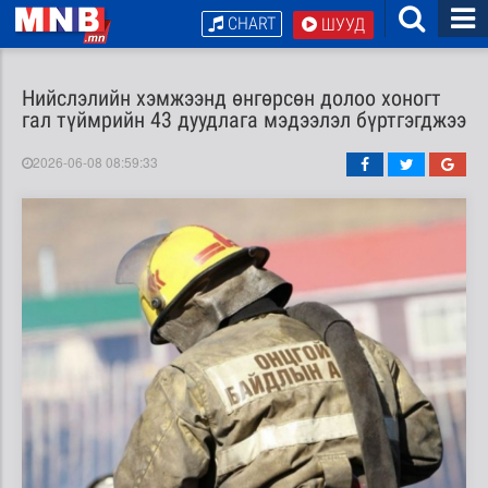
CHART
ШУУД
Нийслэлийн хэмжээнд өнгөрсөн долоо хоногт
гал түймрийн 43 дуудлага мэдээлэл бүртгэгджээ
2026-06-08 08:59:33