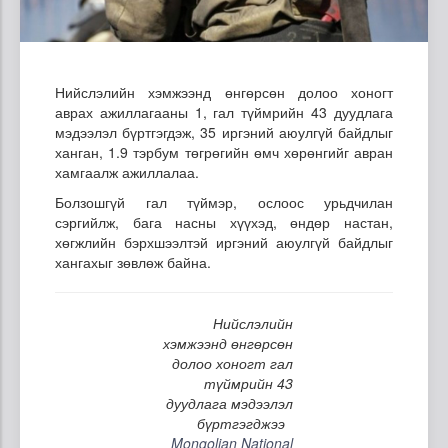
Нийслэлийн хэмжээнд өнгөрсөн долоо хоногт
аврах ажиллагааны 1, гал түймрийн 43 дуудлага
мэдээлэл бүртгэгдэж, 35 иргэний аюулгүй байдлыг
ханган, 1.9 тэрбум төгрөгийн өмч хөрөнгийг авран
хамгаалж ажиллалаа.
Болзошгүй гал түймэр, ослоос урьдчилан
сэргийлж, бага насны хүүхэд, өндөр настан,
хөгжлийн бэрхшээлтэй иргэний аюулгүй байдлыг
хангахыг зөвлөж байна.
Нийслэлийн
хэмжээнд өнгөрсөн
долоо хоногт гал
түймрийн 43
дуудлага мэдээлэл
бүртгэгджээ
Mongolian National