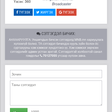
Үзсэн: 360
Broadcaster
ТҮГЭЭХ
ЖИРГЭХ
ТҮГЭЭХ
СЭТГЭГДЭЛ БИЧИХ:
АНХААРУУЛГА: Уншигчдын бичсэн сэтгэгдэлд MNB.mn хариуцлага
хүлээхгүй болно. ТА сэтгэгдэл бичихдээ хууль зүйн болон ёс
суртахууны хэм хэмжээг хүндэтгэнэ үү. Хэм хэмжээг зөрчсөн
сэтгэгдэлийг админ устгах эрхтэй. Сэтгэгдэлтэй холбоотой санал
гомдолыг
70127055
утсаар хүлээн авна.
1000