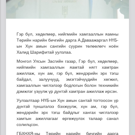
Гэр бүл, хөдөлмөр, нийгмийн хамгааллын яамны
Төрийн нарийн бичгийн дарга А.Даваажаргал НҮБ-
ын Хүн амын сангийн суурин төлөөлөгч ноён
Халид Шарифитай уулзлаа.
Монгол Улсын Засгийн газар, Гэр бүл, хөдөлмөр,
нийгмийн хамгааллын яамтай нягт хамтран
ажиллаж, хүн ам, гэр бүл, жендэрийн эрх тэгш
байдал, залуучууд, эмэгтэйчүүдийн хөгжил,
хамгааллын чиглэлээр бодлогын болон техникийн
дэмжлэг үзүүлж үр дүнтэй хамтран ажиллаж ирсэн.
Уулзалтаар НҮБ-ын Хүн амын сантай тогтоосон үр
дүнтэй түншлэлээ бэхжүүлж, хүн ам, гэр бүл,
жендэрийн эрх тэгш байдлыг хангах чиглэлээр
хамтын ажиллагааг өргөжүүлэх талаар санал
солилцсон.
ГБХНХЯ-ны Төрийн нарийн бичгийн дарга