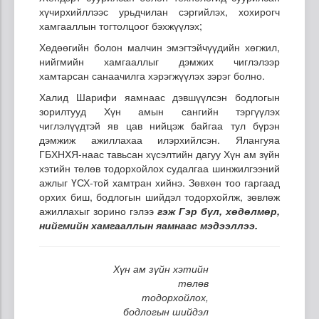
хүчирхийллээс урьдчилан сэргийлэх, хохирогч
хамгааллын тогтолцоог бэхжүүлэх;
Хөдөөгийн болон малчин эмэгтэйчүүдийн хөгжил,
нийгмийн хамгааллыг дэмжих чиглэлээр
хамтарсан санаачилга хэрэгжүүлэх зэрэг болно.
Халид Шарифи яамнаас дэвшүүлсэн бодлогын
зорилтууд Хүн амын сангийн тэргүүлэх
чиглэлүүдтэй яв цав нийцэж байгаа тул бүрэн
дэмжиж ажиллахаа илэрхийлсэн. Ялангуяа
ГБХНХЯ-наас тавьсан хүсэлтийн дагуу Хүн ам зүйн
хэтийн төлөв тодорхойлох судалгаа шинжилгээний
ажлыг ҮСХ-той хамтран хийнэ. Зөвхөн тоо гаргаад
орхих биш, бодлогын шийдэл тодорхойлж, зөвлөж
ажиллахыг зорино гэлээ
гэж Гэр бүл, хөдөлмөр,
нийгмийн хамгааллын яамнаас мэдээллээ.
Хүн ам зүйн хэтийн
төлөв
тодорхойлох,
бодлогын шийдэл