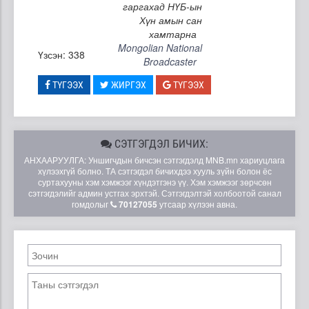
гаргахад НҮБ-ын
Хүн амын сан
хамтарна
Mongolian National
Үзсэн: 338
Broadcaster
ТҮГЭЭХ
ЖИРГЭХ
ТҮГЭЭХ
СЭТГЭГДЭЛ БИЧИХ:
АНХААРУУЛГА: Уншигчдын бичсэн сэтгэгдэлд MNB.mn хариуцлага
хүлээхгүй болно. ТА сэтгэгдэл бичихдээ хууль зүйн болон ёс
суртахууны хэм хэмжээг хүндэтгэнэ үү. Хэм хэмжээг зөрчсөн
сэтгэгдэлийг админ устгах эрхтэй. Сэтгэгдэлтэй холбоотой санал
гомдолыг
70127055
утсаар хүлээн авна.