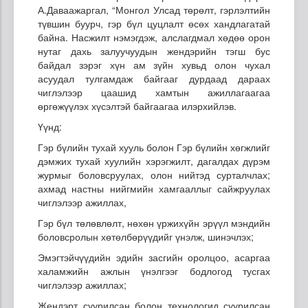
А.Даваажаргал, “Монгол Улсад төрөлт, гэрлэлтийн
түвшин буурч, гэр бүл цуцлалт өсөх хандлагатай
байна. Насжилт нэмэгдэж, алслагдмал хөдөө орон
нутаг дахь залуучуудын жендэрийн тэгш бус
байдал зэрэг хүн ам зүйн хувьд олон чухал
асуудал тулгамдаж байгааг дурдаад дараах
чиглэлээр цаашид хамтын ажиллагаагаа
өргөжүүлэх хүсэлтэй байгаагаа илэрхийлэв.
Үүнд:
Гэр бүлийн тухай хууль болон Гэр бүлийн хөгжлийг
дэмжих тухай хуулийн хэрэгжилт, дагалдах дүрэм
журмыг боловсруулах, олон нийтэд сурталчлах;
ахмад настны нийгмийн хамгааллыг сайжруулах
чиглэлээр ажиллах,
Гэр бүл төлөвлөлт, нөхөн үржихүйн эрүүл мэндийн
боловсролын хөтөлбөрүүдийг үнэлж, шинэчлэх;
Эмэгтэйчүүдийн эдийн засгийн оролцоо, асаргаа
халамжийн ажлын үнэлгээг бодлогод тусгах
чиглэлээр ажиллах;
Жендэрт суурилсан болон технологид суурилсан