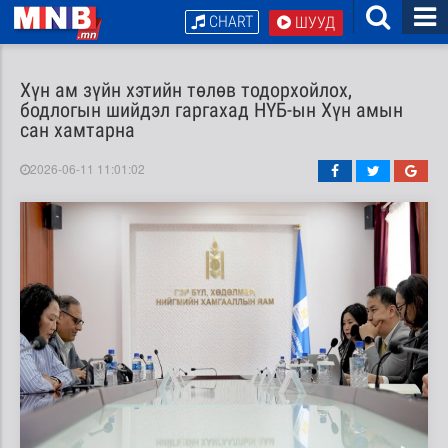
CHART
ШУУД
Хүн ам зүйн хэтийн төлөв тодорхойлох,
бодлогын шийдэл гаргахад НҮБ-ын Хүн амын
сан хамтарна
2026-06-11 11:01:02