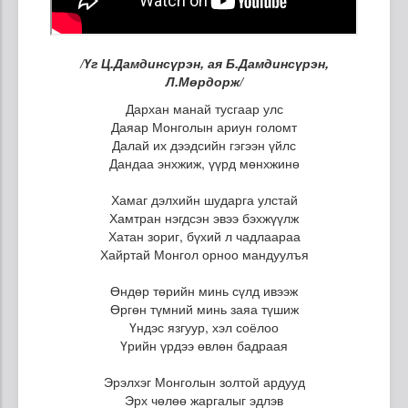
/Үг Ц.Дамдинсүрэн, ая Б.Дамдинсүрэн,
Л.Мөрдорж/
Дархан манай тусгаар улс
Даяар Монголын ариун голомт
Далай их дээдсийн гэгээн үйлс
Дандаа энхжиж, үүрд мөнхжинө
Хамаг дэлхийн шударга улстай
Хамтран нэгдсэн эвээ бэхжүүлж
Хатан зориг, бүхий л чадлаараа
Хайртай Монгол орноо мандуулъя
Өндөр төрийн минь сүлд ивээж
Өргөн түмний минь заяа түшиж
Үндэс язгуур, хэл соёлоо
Үрийн үрдээ өвлөн бадраая
Эрэлхэг Монголын золтой ардууд
Эрх чөлөө жаргалыг эдлэв