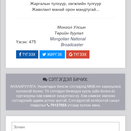
Жаргалын түлхүүр, хөгжлийн тулгуур
Жавхлант манай орон мандтугай...
Монгол Улсын
Төрийн дуулал
Mongolian National
Үзсэн: 475
Broadcaster
ТҮГЭЭХ
ЖИРГЭХ
ТҮГЭЭХ
СЭТГЭГДЭЛ БИЧИХ:
АНХААРУУЛГА: Уншигчдын бичсэн сэтгэгдэлд MNB.mn хариуцлага
хүлээхгүй болно. ТА сэтгэгдэл бичихдээ хууль зүйн болон ёс
суртахууны хэм хэмжээг хүндэтгэнэ үү. Хэм хэмжээг зөрчсөн
сэтгэгдэлийг админ устгах эрхтэй. Сэтгэгдэлтэй холбоотой санал
гомдолыг
70127055
утсаар хүлээн авна.