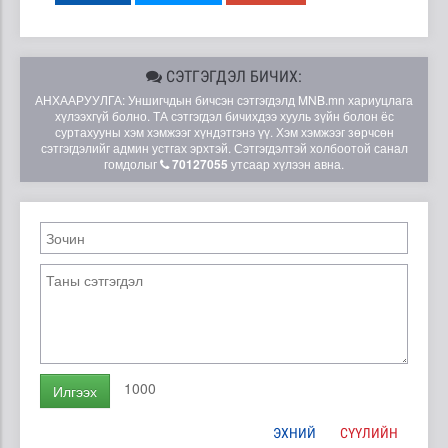
СЭТГЭГДЭЛ БИЧИХ:
АНХААРУУЛГА: Уншигчдын бичсэн сэтгэгдэлд MNB.mn хариуцлага
хүлээхгүй болно. ТА сэтгэгдэл бичихдээ хууль зүйн болон ёс
суртахууны хэм хэмжээг хүндэтгэнэ үү. Хэм хэмжээг зөрчсөн
сэтгэгдэлийг админ устгах эрхтэй. Сэтгэгдэлтэй холбоотой санал
гомдолыг
70127055
утсаар хүлээн авна.
1000
Илгээх
ЭХНИЙ
СҮҮЛИЙН