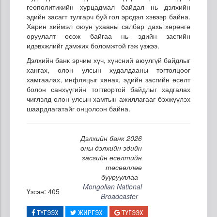
геополитикийн хурцадмал байдал нь дэлхийн
эдийн засагт тулгарч буй гол эрсдэл хэвээр байна.
Харин хиймэл оюун ухааны салбар дахь хөрөнгө
оруулалт өсөж байгаа нь эдийн засгийн
идэвхжлийг дэмжих боломжтой гэж үзжээ.
Дэлхийн банк эрчим хүч, хүнсний аюулгүй байдлыг
хангах, олон улсын худалдааны тогтолцоог
хамгаалах, инфляцыг хянах, эдийн засгийн өсөлт
болон санхүүгийн тогтвортой байдлыг хадгалах
чиглэлд олон улсын хамтын ажиллагааг бэхжүүлэх
шаардлагатайг онцолсон байна.
Дэлхийн банк 2026
оны дэлхийн эдийн
засгийн өсөлтийн
төсөөллөө
буурууллаа
Mongolian National
Үзсэн: 405
Broadcaster
ТҮГЭЭХ
ЖИРГЭХ
ТҮГЭЭХ