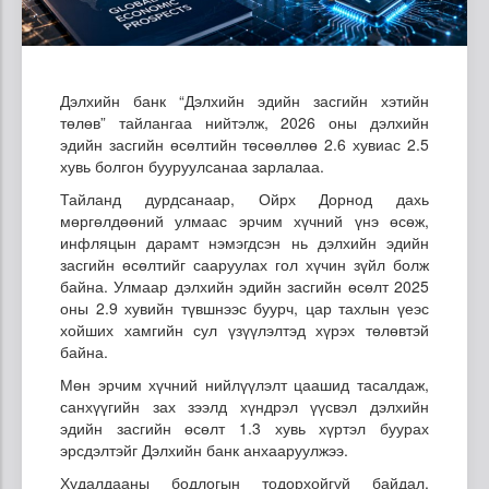
Дэлхийн банк “Дэлхийн эдийн засгийн хэтийн
төлөв” тайлангаа нийтэлж, 2026 оны дэлхийн
эдийн засгийн өсөлтийн төсөөллөө 2.6 хувиас 2.5
хувь болгон бууруулсанаа зарлалаа.
Тайланд дурдсанаар, Ойрх Дорнод дахь
мөргөлдөөний улмаас эрчим хүчний үнэ өсөж,
инфляцын дарамт нэмэгдсэн нь дэлхийн эдийн
засгийн өсөлтийг сааруулах гол хүчин зүйл болж
байна. Улмаар дэлхийн эдийн засгийн өсөлт 2025
оны 2.9 хувийн түвшнээс буурч, цар тахлын үеэс
хойших хамгийн сул үзүүлэлтэд хүрэх төлөвтэй
байна.
Мөн эрчим хүчний нийлүүлэлт цаашид тасалдаж,
санхүүгийн зах зээлд хүндрэл үүсвэл дэлхийн
эдийн засгийн өсөлт 1.3 хувь хүртэл буурах
эрсдэлтэйг Дэлхийн банк анхааруулжээ.
Худалдааны бодлогын тодорхойгүй байдал,