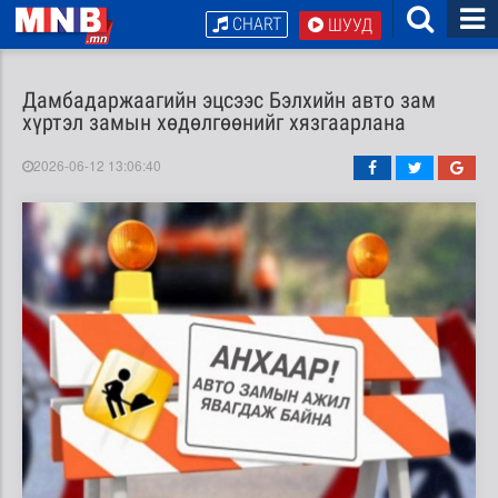
CHART
ШУУД
Дамбадаржаагийн эцсээс Бэлхийн авто зам
хүртэл замын хөдөлгөөнийг хязгаарлана
2026-06-12 13:06:40