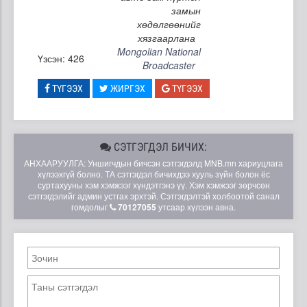
замын
хөдөлгөөнийг
хязгаарлана
Mongolian National
Үзсэн: 426
Broadcaster
ТҮГЭЭХ
ЖИРГЭХ
ТҮГЭЭХ
СЭТГЭГДЭЛ БИЧИХ:
АНХААРУУЛГА: Уншигчдын бичсэн сэтгэгдэлд MNB.mn хариуцлага
хүлээхгүй болно. ТА сэтгэгдэл бичихдээ хууль зүйн болон ёс
суртахууны хэм хэмжээг хүндэтгэнэ үү. Хэм хэмжээг зөрчсөн
сэтгэгдэлийг админ устгах эрхтэй. Сэтгэгдэлтэй холбоотой санал
гомдолыг
70127055
утсаар хүлээн авна.