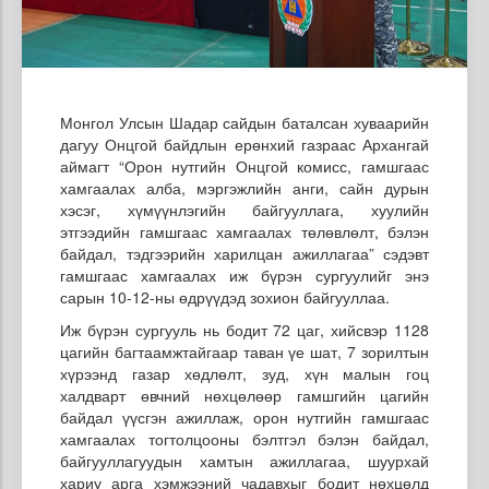
Монгол Улсын Шадар сайдын баталсан хуваарийн
дагуу Онцгой байдлын ерөнхий газраас Архангай
аймагт “Орон нутгийн Онцгой комисс, гамшгаас
хамгаалах алба, мэргэжлийн анги, сайн дурын
хэсэг, хүмүүнлэгийн байгууллага, хуулийн
этгээдийн гамшгаас хамгаалах төлөвлөлт, бэлэн
байдал, тэдгээрийн харилцан ажиллагаа” сэдэвт
гамшгаас хамгаалах иж бүрэн сургуулийг энэ
сарын 10-12-ны өдрүүдэд зохион байгууллаа.
Иж бүрэн сургууль нь бодит 72 цаг, хийсвэр 1128
цагийн багтаамжтайгаар таван үе шат, 7 зорилтын
хүрээнд газар хөдлөлт, зуд, хүн малын гоц
халдварт өвчний нөхцөлөөр гамшгийн цагийн
байдал үүсгэн ажиллаж, орон нутгийн гамшгаас
хамгаалах тогтолцооны бэлтгэл бэлэн байдал,
байгууллагуудын хамтын ажиллагаа, шуурхай
хариу арга хэмжээний чадавхыг бодит нөхцөлд