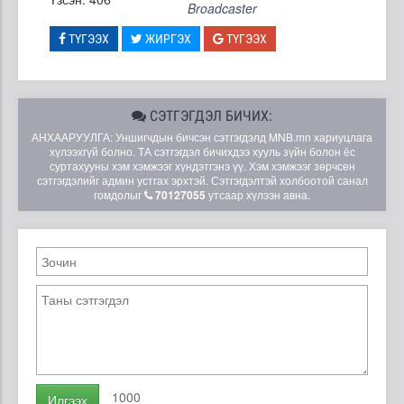
Broadcaster
ТҮГЭЭХ
ЖИРГЭХ
ТҮГЭЭХ
СЭТГЭГДЭЛ БИЧИХ:
АНХААРУУЛГА: Уншигчдын бичсэн сэтгэгдэлд MNB.mn хариуцлага
хүлээхгүй болно. ТА сэтгэгдэл бичихдээ хууль зүйн болон ёс
суртахууны хэм хэмжээг хүндэтгэнэ үү. Хэм хэмжээг зөрчсөн
сэтгэгдэлийг админ устгах эрхтэй. Сэтгэгдэлтэй холбоотой санал
гомдолыг
70127055
утсаар хүлээн авна.
1000
Илгээх