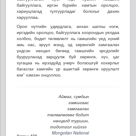
байгууллага, иргэн бүрийн хамтын оролцоо,
хариуцлагад тулгуурладаг болохыг дахин
харууллаа.
Орон нутгийн удирдлага, анхан шатны нэгж,
иргэдийн оролцоо, байгууллага хоорондын уялдаа
холбоо, бодит төлөвлөлт нь гамшгийн үед хүний
амь нас, эрүүл мэнд, эд хөрөнгийг хамгаалах
үндсэн нөхцөл бөгөөд гамшгийн эрсдэлийг
бууруулахад зарцуулж буй хөрөнгө, хүч, цаг
хугацаа нь ирээдүйд учирч болзошгүй хохирлыг
багасгах хамгийн үр ашигтай хөрөнгө оруулалт
юм” хэмээн онцоллоо.
Аймаг, сумдын
гамшгаас
хамгаалах
төлөвлөгөөг бодит
нөхцөлд туршин,
тодотгол хийлээ
Mongolian National
Үзсэн: 406