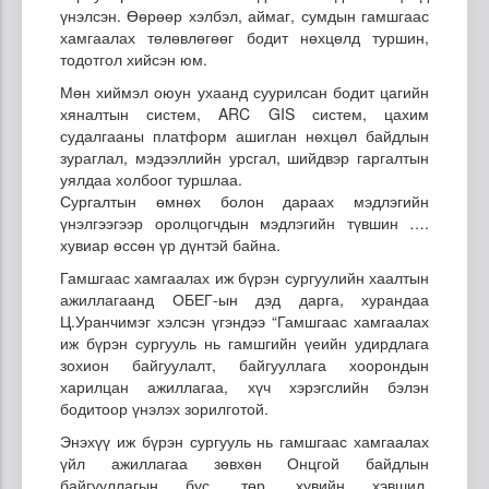
үнэлсэн. Өөрөөр хэлбэл, аймаг, сумдын гамшгаас
хамгаалах төлөвлөгөөг бодит нөхцөлд туршин,
тодотгол хийсэн юм.
Мөн хиймэл оюун ухаанд суурилсан бодит цагийн
хяналтын систем, ARC GIS систем, цахим
судалгааны платформ ашиглан нөхцөл байдлын
зураглал, мэдээллийн урсгал, шийдвэр гаргалтын
уялдаа холбоог туршлаа.
Сургалтын өмнөх болон дараах мэдлэгийн
үнэлгээгээр оролцогчдын мэдлэгийн түвшин ….
хувиар өссөн үр дүнтэй байна.
Гамшгаас хамгаалах иж бүрэн сургуулийн хаалтын
ажиллагаанд ОБЕГ-ын дэд дарга, хурандаа
Ц.Уранчимэг хэлсэн үгэндээ “Гамшгаас хамгаалах
иж бүрэн сургууль нь гамшгийн үеийн удирдлага
зохион байгуулалт, байгууллага хоорондын
харилцан ажиллагаа, хүч хэрэгслийн бэлэн
бодитоор үнэлэх зорилготой.
Энэхүү иж бүрэн сургууль нь гамшгаас хамгаалах
үйл ажиллагаа зөвхөн Онцгой байдлын
байгууллагын бус, төр, хувийн хэвшил,