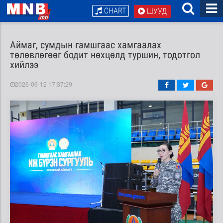
CHART
ШУУД
Аймаг, сумдын гамшгаас хамгаалах
төлөвлөгөөг бодит нөхцөлд туршин, тодотгол
хийлээ
2026-06-12 17:37:29