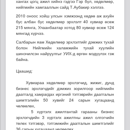
хангах цогц ажил хийнэ гэдгээ Гэр бүл, хөдөлмөр,
нийгмийн хамгааллын сайд Т.Аубакир хэллээ.
2010 оноос хойш улсын хэмжээнд хөдөө аж ахуйн
бус албан бус хөдөлмөр эрхлэлт 40 хувиар өсөж
215 мянга, Улаанбаатар хотод 80 хувиар өсөж 124
мянгад хүрчээ.
Салбарын яам Хөдөлмөр эрхлэлтийг дэмжих тухай
болон Нийгмийн халамжийн тухай хуулийн
шинэчилсэн найруулгыг УИХ-д өргөн мэдүүлэх гэж
байна.
Цаашид:
Хувиараа хөдөлмөр эрхлэгчид, жижиг, дунд
бизнес эрхлэгчдийг дэмжих зорилгоор нийгмийн
даатгалд хамрагдах иргэний тэтгэврийн даатгалын
шимтгэлийн 50 хувийг 24 сарын хугацаанд
чөлөөлөх,
5 хүртэлх ажилтантай гарааны бизнес
эрхлэгчдийн 3 хүртэлх ажилтны ажил олгогчийн
төлөх тэтгэвэр, тэтгэмжийн даатгалын шимтгэлийг
36 сарын хугацаанд чөлөөлөх,