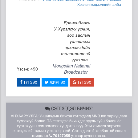
Хэвлэл мэдээллийн алба
Ерөнхийлөгч
У.Хүрэлсүх үсчин,
гоо заслын
үйлчилгээ
эрхлэгчдийн
төлөөлөлтэй
уулзлаа
Mongolian National
Үзсэн: 490
Broadcaster
ТҮГЭЭХ
ЖИРГЭХ
ТҮГЭЭХ
СЭТГЭГДЭЛ БИЧИХ:
АНХААРУУЛГА: Уншигчдын бичсэн сэтгэгдэлд MNB.mn хариуцлага
хүлээхгүй болно. ТА сэтгэгдэл бичихдээ хууль зүйн болон ёс
суртахууны хэм хэмжээг хүндэтгэнэ үү. Хэм хэмжээг зөрчсөн
сэтгэгдэлийг админ устгах эрхтэй. Сэтгэгдэлтэй холбоотой санал
гомдолыг
70127055
утсаар хүлээн авна.