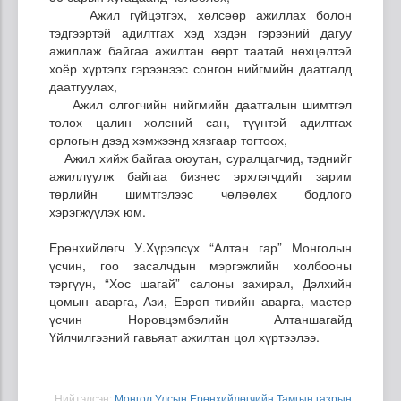
Ажил гүйцэтгэх, хөлсөөр ажиллах болон
тэдгээртэй адилтгах хэд хэдэн гэрээний дагуу
ажиллаж байгаа ажилтан өөрт таатай нөхцөлтэй
хоёр хүртэлх гэрээнээс сонгон нийгмийн даатгалд
даатгуулах,
Ажил олгогчийн нийгмийн даатгалын шимтгэл
төлөх цалин хөлсний сан, түүнтэй адилтгах
орлогын дээд хэмжээнд хязгаар тогтоох,
Ажил хийж байгаа оюутан, суралцагчид, тэднийг
ажиллуулж байгаа бизнес эрхлэгчдийг зарим
төрлийн шимтгэлээс чөлөөлөх бодлого
хэрэгжүүлэх юм.
Ерөнхийлөгч У.Хүрэлсүх “Алтан гар” Монголын
үсчин, гоо засалчдын мэргэжлийн холбооны
тэргүүн, “Хос шагай” салоны захирал, Дэлхийн
цомын аварга, Ази, Европ тивийн аварга, мастер
үсчин Норовцэмбэлийн Алтаншагайд
Үйлчилгээний гавьяат ажилтан цол хүртээлээ.
Нийтэлсэн:
Монгол Улсын Ерөнхийлөгчийн Тамгын газрын