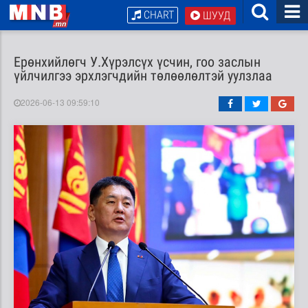
CHART
ШУУД
Ерөнхийлөгч У.Хүрэлсүх үсчин, гоо заслын
үйлчилгээ эрхлэгчдийн төлөөлөлтэй уулзлаа
2026-06-13 09:59:10