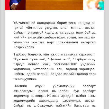
Үйлчилгээний стандартаа баримталж, иргэдэд ая
тухтай үйлчилгээ үзүүлэн, олон мянган ажлын
байрыг тогтвортой хадгалж, татвараа төлж байгаа
нийтийн аж ахуйн салбарынхан, үсчин, гоо заслын
үйлчилгээ эрхлэгч нарт Ерөнхийлөгч талархал
илэрхийллээ.
Тэрбээр бодлого, үйл ажиллагааныхаа хэрэгжилт,
“Хүнсний хувьсгал”, “Цагаан алт”, “Тэрбум мод,
“Эрүүл монгол хүн”, “Илгээлт-2100” үндэсний
хөдөлгөөн, хөтөлбөрийн явц, гадаад харилцаа,
нийгэм, эдийн засгийн байдал зэргийн талаар товч
танилцууллаа.
Нийтийн ахуйн үйлчилгээний салбарт
ажиллагсдын олонх нь албан бус салбарт
хөдөлмөр эрхэлдэг. Иймээс иргэдийг албан ёсны
хөдөлмөрийн харилцаанд шилжүүлэх, ажлын
байрыг нь албажуулах, нийгмийн баталгааг нь