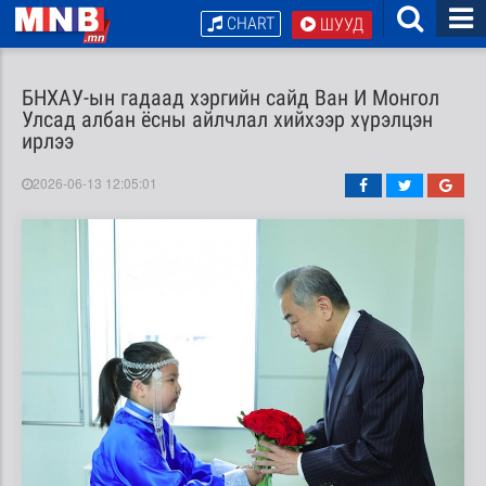
CHART
ШУУД
БНХАУ-ын гадаад хэргийн сайд Ван И Монгол
Улсад албан ёсны айлчлал хийхээр хүрэлцэн
ирлээ
2026-06-13 12:05:01