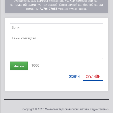
суртахууны хэм хэмжээг хүндэтгэнэ үү. Хэм хэмжээг зөрчсөн
сэтгэгдэлийг админ устгах эрхтэй. Сэтгэгдэлтэй холбоотой санал
гомдолыг
70127055
утсаар хүлээн авна.
1000
Илгээх
ЭХНИЙ
СҮҮЛИЙН
Copyright © 2026 Монголын Үндэсний Олон Нийтийн Радио Телевиз.