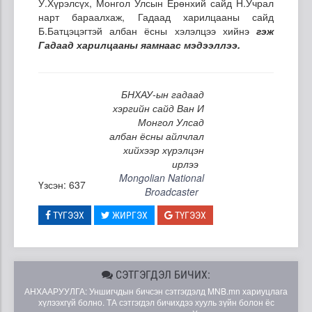
У.Хүрэлсүх, Монгол Улсын Ерөнхий сайд Н.Учрал
нарт бараалхаж, Гадаад харилцааны сайд
Б.Батцэцэгтэй албан ёсны хэлэлцээ хийнэ
гэж
Гадаад харилцааны яамнаас мэдээллээ.
БНХАУ-ын гадаад
хэргийн сайд Ван И
Монгол Улсад
албан ёсны айлчлал
хийхээр хүрэлцэн
ирлээ
Mongolian National
Үзсэн: 637
Broadcaster
ТҮГЭЭХ
ЖИРГЭХ
ТҮГЭЭХ
СЭТГЭГДЭЛ БИЧИХ:
АНХААРУУЛГА: Уншигчдын бичсэн сэтгэгдэлд MNB.mn хариуцлага
хүлээхгүй болно. ТА сэтгэгдэл бичихдээ хууль зүйн болон ёс