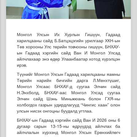
Монгол Улсын Их Хурлын Гишүүн, Гадаад
харилцааны сайд Б.Батцэцэгийн урилгаар ХКН-ын
Төв хорооны Улс төрийн товчооны гишүүн, БНХАУ-
ын Гадаад хэргийн сайд Ван И Монгол Улсад
айлчлахаар энэ өдөр Улаанбаатар хотод хүрэлцэн
ирэв.
Түүнийг Монгол Улсын Гадаад харилцааны яамны
Төрийн нарийн бичгийн дарга Л.Мөнхтүшиг,
Монгол Улсаас БНХАУ-д суугаа Элчин сайд
Н.Энхболд, БНХАУ-аас Монгол Улсад суугаа
Элчин сайд Шэнь Миньжюань болон ГХЯ-ны
холбогдох газрын удирдлагууд “Чингис хаан” олон
улсын нисэх онгоцны буудалд угтлаа.
БНХАУ-ын Гадаад хэргийн сайд Ван И 2026 оны 6
дугаар сарын 13-15-ны өдрүүдэд айлчлах ба
айлчлалын хүрээнд Монгол Улсын Ерөнхийлөгч